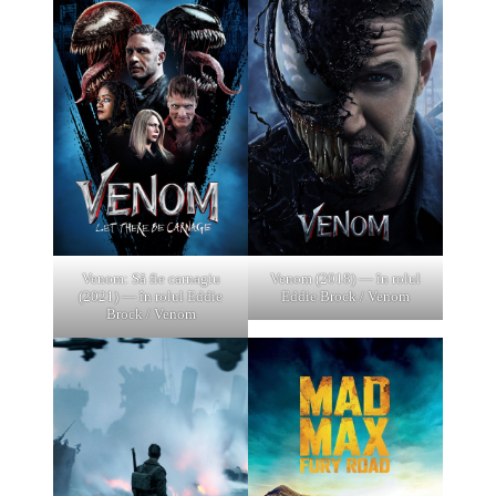
Venom: Să fie carnagiu
Venom (2018) — în rolul
(2021) — în rolul Eddie
Eddie Brock / Venom
Brock / Venom