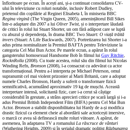
înfloritoare pe ecran. În acești ani, și-a continuat consolidarea CV-
ului în televiziune cu roluri notabile, inclusiv Robert Dudley,
prietenul din copilărie al Reginei Elisabeta I, în miniseria BBC
Regina virgină
(The Virgin Queen, 2005), amenințătorul Bill Sikes
într-o adaptare din 2007 a lui
Oliver Twist
, și o interpretare lăudată
de critici în rolul lui Stuart Shorter, un om fără adăpost care se luptă
cu abuzul și dependența, în drama BBC Two
Stuart: O viață trăită
invers
(Stuart: A Life Backwards, 2007). Portretizarea lui Shorter i-a
adus prima nominalizare la Premiul BAFTA pentru Televiziune la
categoria Cel Mai Bun Actor. Pe marele ecran, a apărut în rolul
gangsterului homosexual Handsome Bob în filmul lui
Guy Ritchie
,
RocknRolla
(2008). Cu toate acestea, rolul său din filmul lui Nicolas
Winding Refn,
Bronson
(2008), l-a consacrat cu adevărat ca actor
transformațional. Pentru a-l interpreta pe Michael Peterson, omul
supranumit cel mai violent prizonier al Marii Britanii, care a adoptat
numele Charles Bronson, Hardy a suferit o transformare fizică
semnificativă, acumulând aproximativ 19 kg de mușchi. Această
interpretare intensă, solicitantă fizic, care i-a cerut să câștige
considerabil în greutate, a strâns aprecieri critice pe scară largă și i-a
adus Premiul British Independent Film (BIFA) pentru Cel Mai Bun
Actor.
Bronson
a stabilit disponibilitatea lui Hardy de a-și modifica
drastic fizicul ca element cheie al abordării sale actoricești imersive,
o marcă ce avea să definească multe roluri viitoare. A apărut, de
asemenea, în adaptarea TV a romanului
La răscruce de vânturi
(Wuthering Heights, 2009) și în serialul dramatic polițist
Răzbunarea