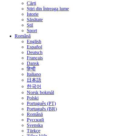
Cărți
Știri din întreaga lume
Istorie
Sănătate
Stil
Sport
Română
English
Español
Deutsch
Français
Dansk
हिन्दी
Italiano
日本語
한국어
Norsk bokmål
Polski
Português (PT)
Português (BR)
Română
Русский
Svenska
Türkçe