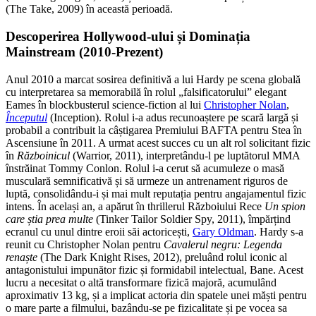
(The Take, 2009) în această perioadă.
Descoperirea Hollywood-ului și Dominația
Mainstream (2010-Prezent)
Anul 2010 a marcat sosirea definitivă a lui Hardy pe scena globală
cu interpretarea sa memorabilă în rolul „falsificatorului” elegant
Eames în blockbusterul science-fiction al lui
Christopher Nolan
,
Începutul
(Inception). Rolul i-a adus recunoaștere pe scară largă și
probabil a contribuit la câștigarea Premiului BAFTA pentru Stea în
Ascensiune în 2011. A urmat acest succes cu un alt rol solicitant fizic
în
Războinicul
(Warrior, 2011), interpretându-l pe luptătorul MMA
înstrăinat Tommy Conlon. Rolul i-a cerut să acumuleze o masă
musculară semnificativă și să urmeze un antrenament riguros de
luptă, consolidându-i și mai mult reputația pentru angajamentul fizic
intens. În același an, a apărut în thrillerul Războiului Rece
Un spion
care știa prea multe
(Tinker Tailor Soldier Spy, 2011), împărțind
ecranul cu unul dintre eroii săi actoricești,
Gary Oldman
. Hardy s-a
reunit cu Christopher Nolan pentru
Cavalerul negru: Legenda
renaște
(The Dark Knight Rises, 2012), preluând rolul iconic al
antagonistului impunător fizic și formidabil intelectual, Bane. Acest
lucru a necesitat o altă transformare fizică majoră, acumulând
aproximativ 13 kg, și a implicat actoria din spatele unei măști pentru
o mare parte a filmului, bazându-se pe fizicalitate și pe vocea sa