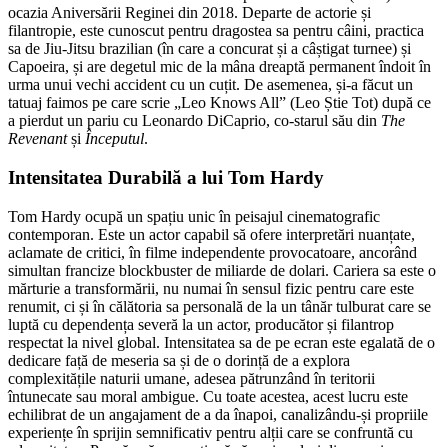
ocazia Aniversării Reginei din 2018. Departe de actorie și
filantropie, este cunoscut pentru dragostea sa pentru câini, practica
sa de Jiu-Jitsu brazilian (în care a concurat și a câștigat turnee) și
Capoeira, și are degetul mic de la mâna dreaptă permanent îndoit în
urma unui vechi accident cu un cuțit. De asemenea, și-a făcut un
tatuaj faimos pe care scrie „Leo Knows All” (Leo Știe Tot) după ce
a pierdut un pariu cu Leonardo DiCaprio, co-starul său din
The
Revenant
și
Începutul
.
Intensitatea Durabilă a lui Tom Hardy
Tom Hardy ocupă un spațiu unic în peisajul cinematografic
contemporan. Este un actor capabil să ofere interpretări nuanțate,
aclamate de critici, în filme independente provocatoare, ancorând
simultan francize blockbuster de miliarde de dolari. Cariera sa este o
mărturie a transformării, nu numai în sensul fizic pentru care este
renumit, ci și în călătoria sa personală de la un tânăr tulburat care se
luptă cu dependența severă la un actor, producător și filantrop
respectat la nivel global. Intensitatea sa de pe ecran este egalată de o
dedicare față de meseria sa și de o dorință de a explora
complexitățile naturii umane, adesea pătrunzând în teritorii
întunecate sau moral ambigue. Cu toate acestea, acest lucru este
echilibrat de un angajament de a da înapoi, canalizându-și propriile
experiențe în sprijin semnificativ pentru alții care se confruntă cu