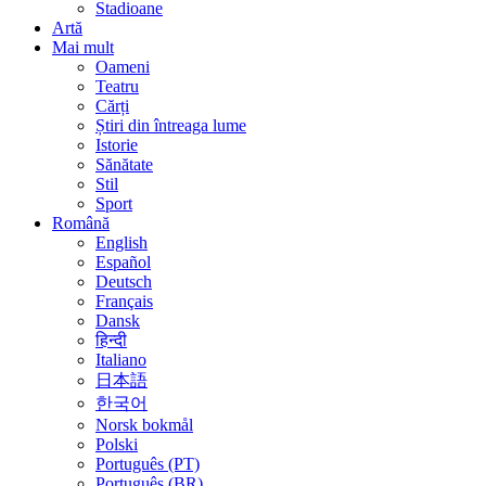
Stadioane
Artă
Mai mult
Oameni
Teatru
Cărți
Știri din întreaga lume
Istorie
Sănătate
Stil
Sport
Română
English
Español
Deutsch
Français
Dansk
हिन्दी
Italiano
日本語
한국어
Norsk bokmål
Polski
Português (PT)
Português (BR)