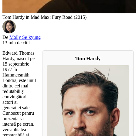
Tom Hardy in Mad Max: Fury Road (2015)
De
Molly Se-kyung
13 min de citit
Edward Thomas
Tom Hardy
Hardy, născut pe
15 septembrie
1977 în
Hammersmith,
Londra, este unul
dintre cei mai
redutabili și
convingători
actori ai
generației sale.
Cunoscut pentru
prezența sa
intensă pe ecran,
versatilitatea
remarcabilă și