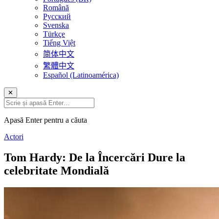
Română
Русский
Svenska
Türkçe
Tiếng Việt
简体中文
繁體中文
Español (Latinoamérica)
✕
Apasă Enter pentru a căuta
Actori
Tom Hardy: De la Încercări Dure la
celebritate Mondială