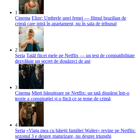
1
Cinema
Elize: Umbrele unei femei — filmul brazilian de
crimă care intră în apartament, nu în sala de tribunal
2
Seria
Tatăl fiicei mele pe Netflix — un test de compatibilitate
dezvăluie un secret de douăzeci de ani
3
Cinema
Minți bănuitoare pe Netflix: un tată dispărut într-o
teorie a conspirației și o fiică ce se teme de crimă
4
Seria
«Viața mea cu băieții familiei Walter» revine pe Netflix:
sezonul 3 e despre maturizare, nu despre triunghi