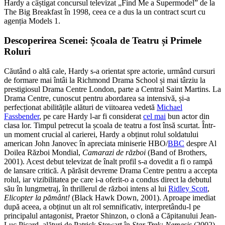
Hardy a câștigat concursul televizat „Find Me a Supermodel” de la
The Big Breakfast în 1998, ceea ce a dus la un contract scurt cu
agenția Models 1.
Descoperirea Scenei: Școala de Teatru și Primele
Roluri
Căutând o altă cale, Hardy s-a orientat spre actorie, urmând cursuri
de formare mai întâi la Richmond Drama School și mai târziu la
prestigiosul Drama Centre London, parte a Central Saint Martins. La
Drama Centre, cunoscut pentru abordarea sa intensivă, și-a
perfecționat abilitățile alături de viitoarea vedetă
Michael
Fassbender
, pe care Hardy l-ar fi considerat
cel mai
bun actor din
clasa lor. Timpul petrecut la școala de teatru a fost însă scurtat. Într-
un moment crucial al carierei, Hardy a obținut rolul soldatului
american John Janovec în apreciata miniserie HBO/
BBC
despre Al
Doilea Război Mondial,
Camarazi de război
(Band of Brothers,
2001). Acest debut televizat de înalt profil s-a dovedit a fi o rampă
de lansare critică. A părăsit devreme Drama Centre pentru a accepta
rolul, iar vizibilitatea pe care i-a oferit-o a condus direct la debutul
său în lungmetraj, în thrillerul de război intens al lui
Ridley Scott
,
Elicopter la pământ!
(Black Hawk Down, 2001). Aproape imediat
după aceea, a obținut un alt rol semnificativ, interpretându-l pe
principalul antagonist, Praetor Shinzon, o clonă a Căpitanului Jean-
Luc Picard, alături de Patrick Stewart în
Star Trek: Nemesis
(2002).