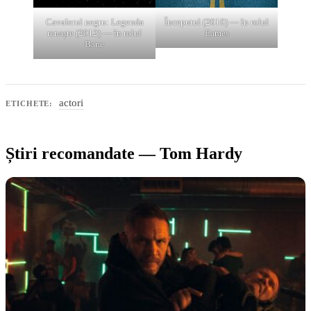
Cavalerul negru: Legenda
Începutul (2010) — în rolul
renaște (2012) — în rolul
Eames
Bane
actori
ETICHETE:
Știri recomandate — Tom Hardy