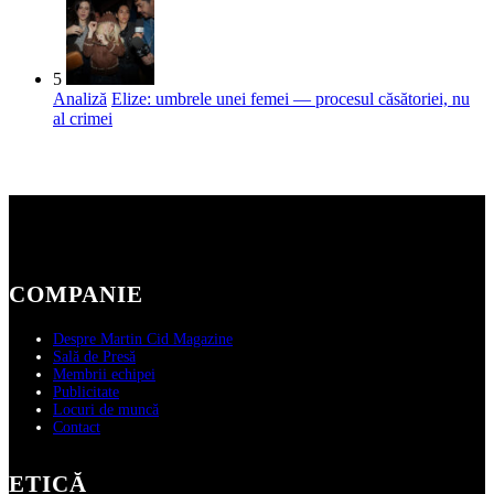
5
Analiză
Elize: umbrele unei femei — procesul căsătoriei, nu
al crimei
COMPANIE
Despre Martin Cid Magazine
Sală de Presă
Membrii echipei
Publicitate
Locuri de muncă
Contact
ETICĂ