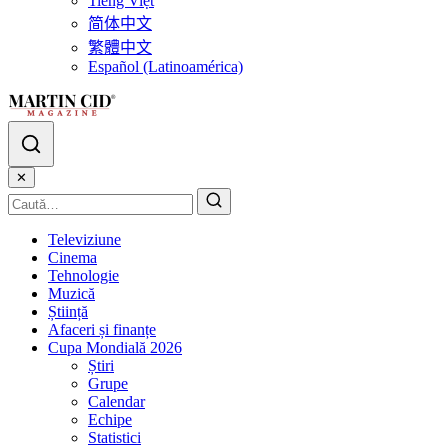
Tiếng Việt
简体中文
繁體中文
Español (Latinoamérica)
✕
Televiziune
Cinema
Tehnologie
Muzică
Știință
Afaceri și finanțe
Cupa Mondială 2026
Știri
Grupe
Calendar
Echipe
Statistici