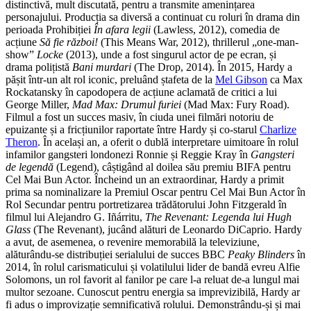
distinctivă, mult discutată, pentru a transmite amenințarea
personajului. Producția sa diversă a continuat cu roluri în drama din
perioada Prohibiției
În afara legii
(Lawless, 2012), comedia de
acțiune
Să fie război!
(This Means War, 2012), thrillerul „one-man-
show”
Locke
(2013), unde a fost singurul actor de pe ecran, și
drama polițistă
Bani murdari
(The Drop, 2014). În 2015, Hardy a
pășit într-un alt rol iconic, preluând ștafeta de la
Mel Gibson
ca Max
Rockatansky în capodopera de acțiune aclamată de critici a lui
George Miller,
Mad Max: Drumul furiei
(Mad Max: Fury Road).
Filmul a fost un succes masiv, în ciuda unei filmări notoriu de
epuizante și a fricțiunilor raportate între Hardy și co-starul
Charlize
Theron
. În același an, a oferit o dublă interpretare uimitoare în rolul
infamilor gangsteri londonezi Ronnie și Reggie Kray în
Gangsteri
de legendă
(Legend), câștigând al doilea său premiu BIFA pentru
Cel Mai Bun Actor. Încheind un an extraordinar, Hardy a primit
prima sa nominalizare la Premiul Oscar pentru Cel Mai Bun Actor în
Rol Secundar pentru portretizarea trădătorului John Fitzgerald în
filmul lui Alejandro G. Iñárritu,
The Revenant: Legenda lui Hugh
Glass
(The Revenant), jucând alături de Leonardo DiCaprio. Hardy
a avut, de asemenea, o revenire memorabilă la televiziune,
alăturându-se distribuției serialului de succes BBC
Peaky Blinders
în
2014, în rolul carismaticului și volatilului lider de bandă evreu Alfie
Solomons, un rol favorit al fanilor pe care l-a reluat de-a lungul mai
multor sezoane. Cunoscut pentru energia sa imprevizibilă, Hardy ar
fi adus o improvizație semnificativă rolului. Demonstrându-și și mai