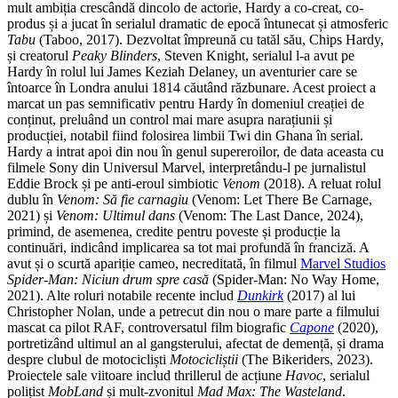
mult ambiția crescândă dincolo de actorie, Hardy a co-creat, co-
produs și a jucat în serialul dramatic de epocă întunecat și atmosferic
Tabu
(Taboo, 2017). Dezvoltat împreună cu tatăl său, Chips Hardy,
și creatorul
Peaky Blinders
, Steven Knight, serialul l-a avut pe
Hardy în rolul lui James Keziah Delaney, un aventurier care se
întoarce în Londra anului 1814 căutând răzbunare. Acest proiect a
marcat un pas semnificativ pentru Hardy în domeniul creației de
conținut, preluând un control mai mare asupra narațiunii și
producției, notabil fiind folosirea limbii Twi din Ghana în serial.
Hardy a intrat apoi din nou în genul supereroilor, de data aceasta cu
filmele Sony din Universul Marvel, interpretându-l pe jurnalistul
Eddie Brock și pe anti-eroul simbiotic
Venom
(2018). A reluat rolul
dublu în
Venom: Să fie carnagiu
(Venom: Let There Be Carnage,
2021) și
Venom: Ultimul dans
(Venom: The Last Dance, 2024),
primind, de asemenea, credite pentru poveste și producție la
continuări, indicând implicarea sa tot mai profundă în franciză. A
avut și o scurtă apariție cameo, necreditată, în filmul
Marvel Studios
Spider-Man: Niciun drum spre casă
(Spider-Man: No Way Home,
2021). Alte roluri notabile recente includ
Dunkirk
(2017) al lui
Christopher Nolan, unde a petrecut din nou o mare parte a filmului
mascat ca pilot RAF, controversatul film biografic
Capone
(2020),
portretizând ultimul an al gangsterului, afectat de demență, și drama
despre clubul de motocicliști
Motocicliștii
(The Bikeriders, 2023).
Proiectele sale viitoare includ thrillerul de acțiune
Havoc
, serialul
polițist
MobLand
și mult-zvonitul
Mad Max: The Wasteland
.