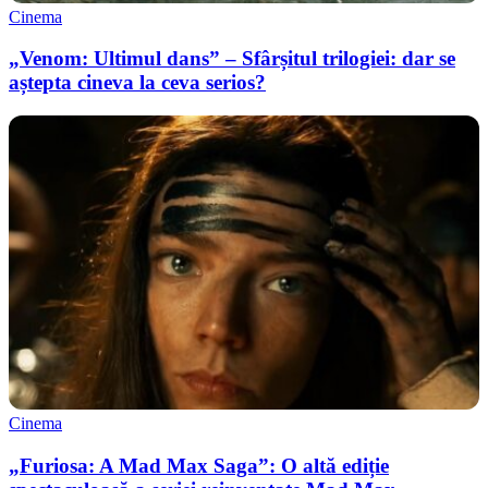
Cinema
„Venom: Ultimul dans” – Sfârșitul trilogiei: dar se
aștepta cineva la ceva serios?
Cinema
„Furiosa: A Mad Max Saga”: O altă ediție