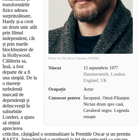
transformările
fizice adesea
surprinzătoare,
Hardy și-a croit
un drum unic atât
prin filmul
independent, cât
și prin marile
blockbustere de
la Hollywood.
Photo via The Movie Database (TMDB)
Călătoria sa,
însă, a fost
Născut
15 septembrie 1977
departe de a fi
Hammersmith, London,
una simplă. De la
England, UK
o tinerețe
turbulentă
Ocupație
Actor
marcată de
Cunoscut pentru
Începutul, Omul-Păianjen:
dependență și
Niciun drum spre casă,
delincvență în
Cavalerul negru: Legenda
suburbiile
renaște
Londrei, a ajuns
să obțină
aprecierea
criticilor, câștigând o nominalizare la Premiile Oscar și un premiu
BAFTA, întruchipând o reziliență la fel de captivantă ca oricare