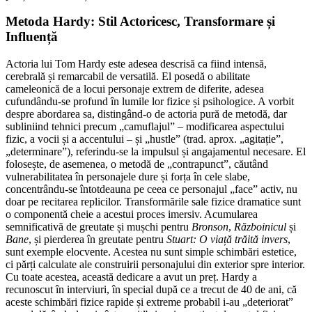
Metoda Hardy: Stil Actoricesc, Transformare și
Influență
Actoria lui Tom Hardy este adesea descrisă ca fiind intensă,
cerebrală și remarcabil de versatilă. El posedă o abilitate
cameleonică de a locui personaje extrem de diferite, adesea
cufundându-se profund în lumile lor fizice și psihologice. A vorbit
despre abordarea sa, distingând-o de actoria pură de metodă, dar
subliniind tehnici precum „camuflajul” – modificarea aspectului
fizic, a vocii și a accentului – și „hustle” (trad. aprox. „agitație”,
„determinare”), referindu-se la impulsul și angajamentul necesare. El
folosește, de asemenea, o metodă de „contrapunct”, căutând
vulnerabilitatea în personajele dure și forța în cele slabe,
concentrându-se întotdeauna pe ceea ce personajul „face” activ, nu
doar pe recitarea replicilor. Transformările sale fizice dramatice sunt
o componentă cheie a acestui proces imersiv. Acumularea
semnificativă de greutate și mușchi pentru
Bronson
,
Războinicul
și
Bane
, și pierderea în greutate pentru
Stuart: O viață trăită invers
,
sunt exemple elocvente. Acestea nu sunt simple schimbări estetice,
ci părți calculate ale construirii personajului din exterior spre interior.
Cu toate acestea, această dedicare a avut un preț. Hardy a
recunoscut în interviuri, în special după ce a trecut de 40 de ani, că
aceste schimbări fizice rapide și extreme probabil i-au „deteriorat”