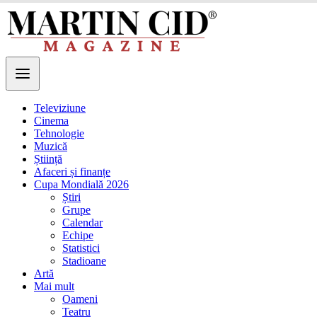
Televiziune
Cinema
Tehnologie
Muzică
Știință
Afaceri și finanțe
Cupa Mondială 2026
Știri
Grupe
Calendar
Echipe
Statistici
Stadioane
Artă
Mai mult
Oameni
Teatru