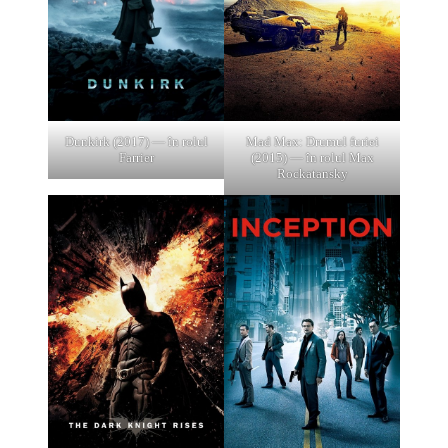
Dunkirk (2017) — în rolul
Mad Max: Drumul furiei
Farrier
(2015) — în rolul Max
Rockatansky