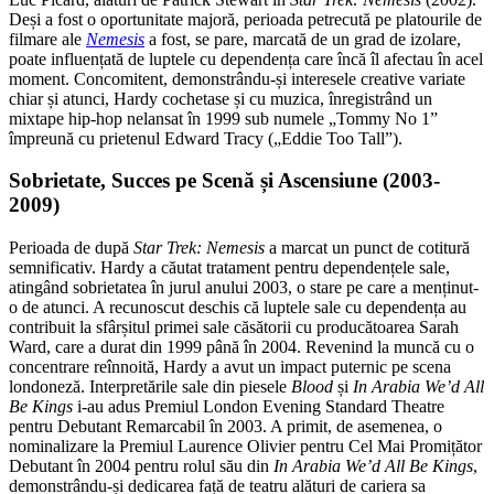
Deși a fost o oportunitate majoră, perioada petrecută pe platourile de
filmare ale
Nemesis
a fost, se pare, marcată de un grad de izolare,
poate influențată de luptele cu dependența care încă îl afectau în acel
moment. Concomitent, demonstrându-și interesele creative variate
chiar și atunci, Hardy cochetase și cu muzica, înregistrând un
mixtape hip-hop nelansat în 1999 sub numele „Tommy No 1”
împreună cu prietenul Edward Tracy („Eddie Too Tall”).
Sobrietate, Succes pe Scenă și Ascensiune (2003-
2009)
Perioada de după
Star Trek: Nemesis
a marcat un punct de cotitură
semnificativ. Hardy a căutat tratament pentru dependențele sale,
atingând sobrietatea în jurul anului 2003, o stare pe care a menținut-
o de atunci. A recunoscut deschis că luptele sale cu dependența au
contribuit la sfârșitul primei sale căsătorii cu producătoarea Sarah
Ward, care a durat din 1999 până în 2004. Revenind la muncă cu o
concentrare reînnoită, Hardy a avut un impact puternic pe scena
londoneză. Interpretările sale din piesele
Blood
și
In Arabia We’d All
Be Kings
i-au adus Premiul London Evening Standard Theatre
pentru Debutant Remarcabil în 2003. A primit, de asemenea, o
nominalizare la Premiul Laurence Olivier pentru Cel Mai Promițător
Debutant în 2004 pentru rolul său din
In Arabia We’d All Be Kings
,
demonstrându-și dedicarea față de teatru alături de cariera sa