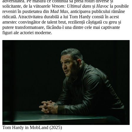
adversitatea. Pe măsură ce continuă să preia roluri diverse și
solicitante, de la viitoarele
Venom: Ultimul dans
și
Havoc
la posibile
reveniri în pustietatea din
Mad Max
, anticiparea publicului rămâne
ridicată. Atractivitatea durabilă a lui Tom Hardy constă în acest
amestec convingător de talent brut, reziliență câștigată cu greu și
putere transformatoare, făcându-l una dintre cele mai captivante
figuri ale actoriei moderne.
Tom Hardy in MobLand (2025)