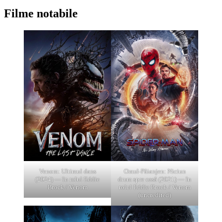
Filme notabile
Venom: Ultimul dans
Omul-Păianjen: Niciun
(2024) — în rolul Eddie
drum spre casă (2021) — în
Brock / Venom
rolul Eddie Brock / Venom
(uncredited)