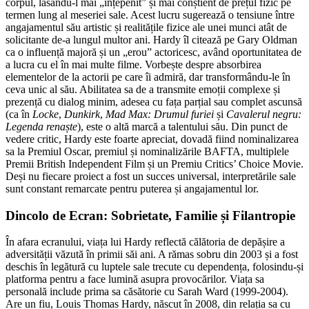
corpul, lăsându-l mai „înțepenit” și mai conștient de prețul fizic pe
termen lung al meseriei sale. Acest lucru sugerează o tensiune între
angajamentul său artistic și realitățile fizice ale unei munci atât de
solicitante de-a lungul multor ani. Hardy îl citează pe Gary Oldman
ca o influență majoră și un „erou” actoricesc, având oportunitatea de
a lucra cu el în mai multe filme. Vorbește despre absorbirea
elementelor de la actorii pe care îi admiră, dar transformându-le în
ceva unic al său. Abilitatea sa de a transmite emoții complexe și
prezență cu dialog minim, adesea cu fața parțial sau complet ascunsă
(ca în
Locke
,
Dunkirk
,
Mad Max: Drumul furiei
și
Cavalerul negru:
Legenda renaște
), este o altă marcă a talentului său. Din punct de
vedere critic, Hardy este foarte apreciat, dovadă fiind nominalizarea
sa la Premiul Oscar, premiul și nominalizările BAFTA, multiplele
Premii British Independent Film și un Premiu Critics’ Choice Movie.
Deși nu fiecare proiect a fost un succes universal, interpretările sale
sunt constant remarcate pentru puterea și angajamentul lor.
Dincolo de Ecran: Sobrietate, Familie și Filantropie
În afara ecranului, viața lui Hardy reflectă călătoria de depășire a
adversității văzută în primii săi ani. A rămas sobru din 2003 și a fost
deschis în legătură cu luptele sale trecute cu dependența, folosindu-și
platforma pentru a face lumină asupra provocărilor. Viața sa
personală include prima sa căsătorie cu Sarah Ward (1999-2004).
Are un fiu, Louis Thomas Hardy, născut în 2008, din relația sa cu