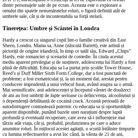
dintre personajele sale de pe ecran. Aceasta este o explorare a
omului din spatele nenumăratelor roluri, o figură definită atât de
umbrele sale, cât și de incontestabila sa forță stelară.
Tinerețea: Umbre și Scântei în Londra
Hardy a crescut ca singurul copil într-o familie creativă din East
Sheen, Londra. Mama sa, Anne (născută Barrett), este artistă și
pictoriță de origine irlandeză, în timp ce tatăl său, Edward „Chips”
Hardy, este romancier și scenarist de comedie. În ciuda acestui
mediu aparent privilegiat și de susținere, adolescența lui Hardy a fost
plină de dificultăți. Educația sa l-a purtat prin școlile Tower House,
Reed’s și Duff Miller Sixth Form College, dar a fost punctată de
probleme; a fost exmatriculat și, la un moment dat, arestat pentru
conducere imprudentă a unui vehicul furat, având asupra sa o armă.
Mai semnificativ, anii adolescenței și începutul vârstei de douăzeci
de ani au fost umbriți de lupte serioase cu delincvența, alcoolismul și
o dependență debilitantă de cocaină crack. Această perioadă de
autodistrugere contrastează puternic cu educația sa și oportunitățile
aparent disponibile, punând bazele unei narațiuni despre luptă
profundă și eventuală recuperare, care avea să-i influențeze mai
târziu atât viața, cât și, probabil, profunzimea pe care o aduce
anumitor roluri. În mijlocul acestei agitații, o scurtă întâlnire timpurie
cu lumina reflectoarelor a avut loc când, la vârsta de 21 de ani,