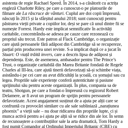
asistenta de regie Rachael Speed. În 2014, s-a căsătorit cu actrița
engleză Charlotte Riley, pe care a cunoscut-o pe platourile de
filmare ale
La răscruce de vânturi
. Cuplul are doi copii împreună,
născuți în 2015 și la sfârșitul anului 2018; sunt cunoscuți pentru
păstrarea vieții private a copiilor lor, deși se pare că unul dintre fii se
numește Forrest. Hardy este implicat semnificativ în activități
caritabile, concentrându-se adesea pe cauze care rezonează cu
propriul său trecut. Este patron al Flack Cambridge, o organizație
care ajută persoanele fără adăpost din Cambridge să se recupereze,
parțial prin producerea unei reviste. S-a implicat după ce a jucat în
Stuart: O viață trăită invers
, care a descris lipsa de adăpost și
dependența. Este, de asemenea, ambasador pentru The Prince’s
Trust, o organizație caritabilă din Marea Britanie fondată de Regele
Charles al III-lea, care ajută tinerii defavorizați să-și schimbe viața,
asistându-i pe cei care au avut dificultăți la școală, cu șomajul sau cu
legea. Propriile sale experiențe conferă autenticitate și pasiune
sprijinului său pentru aceste organizații. În plus, compania sa de
teatru, Shotgun, pe care a fondat-o împreună cu regizorul Robert
Delamere, ar fi avut un program de sprijin pentru persoanele
defavorizate. Acest angajament susținut de a ajuta pe alții care se
confruntă cu provocări similare cu ale sale subliniază „narațiunea
phoenix” a vieții sale – nu doar ridicarea din propriile lupte, ci și
munca activă pentru a-i ajuta pe alții să se ridice din ale lor. În semn
de recunoaștere a contribuțiilor sale la arta dramatică, Tom Hardy a
fost numit Comandor al Ordinului Imperiului Britanic (CBE) cu