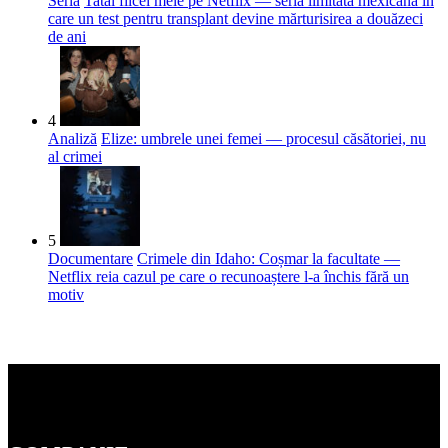
Seria
Tatăl fiicei mele pe Netflix — seria limitată mexicană în
care un test pentru transplant devine mărturisirea a douăzeci
de ani
4
Analiză
Elize: umbrele unei femei — procesul căsătoriei, nu
al crimei
5
Documentare
Crimele din Idaho: Coșmar la facultate —
Netflix reia cazul pe care o recunoaștere l-a închis fără un
motiv