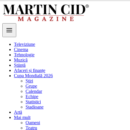
Televiziune
Cinema
Tehnologie
Muzică
Știință
Afaceri și finanțe
Cupa Mondială 2026
Știri
Grupe
Calendar
Echipe
Statistici
Stadioane
Artă
Mai mult
Oameni
Teatru