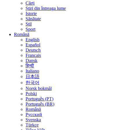
Cărți
Știri din întreaga lume
Istorie
Sănătate
Stil
Sport
Română
English
Español
Deutsch
Français
Dansk
हिन्दी
Italiano
日本語
한국어
Norsk bokmål
Polski
Português (PT)
Português (BR)
Română
Русский
Svenska
Türkçe