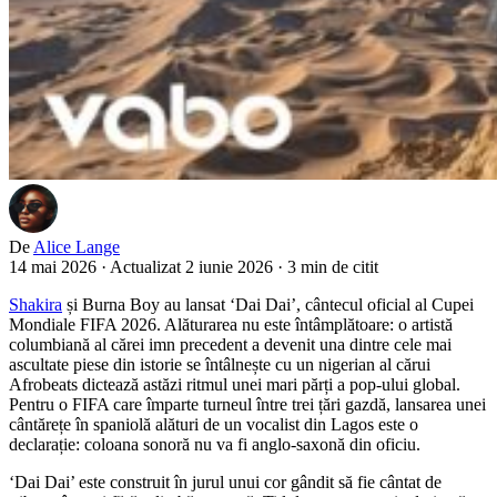
De
Alice Lange
14 mai 2026
·
Actualizat 2 iunie 2026
·
3 min de citit
Shakira
și Burna Boy au lansat ‘Dai Dai’, cântecul oficial al Cupei
Mondiale FIFA 2026. Alăturarea nu este întâmplătoare: o artistă
columbiană al cărei imn precedent a devenit una dintre cele mai
ascultate piese din istorie se întâlnește cu un nigerian al cărui
Afrobeats dictează astăzi ritmul unei mari părți a pop-ului global.
Pentru o FIFA care împarte turneul între trei țări gazdă, lansarea unei
cântărețe în spaniolă alături de un vocalist din Lagos este o
declarație: coloana sonoră nu va fi anglo-saxonă din oficiu.
‘Dai Dai’ este construit în jurul unui cor gândit să fie cântat de