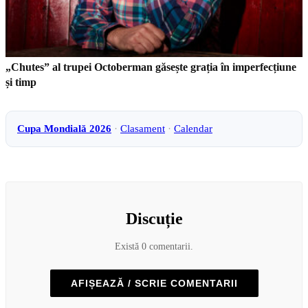
„Chutes” al trupei Octoberman găsește grația în imperfecțiune
și timp
Cupa Mondială 2026
·
Clasament
·
Calendar
Discuție
Există 0 comentarii.
AFIȘEAZĂ / SCRIE COMENTARII