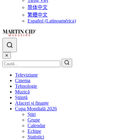
Tiếng Việt
简体中文
繁體中文
Español (Latinoamérica)
✕
Televiziune
Cinema
Tehnologie
Muzică
Știință
Afaceri și finanțe
Cupa Mondială 2026
Știri
Grupe
Calendar
Echipe
Statistici