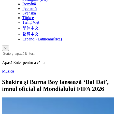
Română
Русский
Svenska
Türkçe
Tiếng Việt
简体中文
繁體中文
Español (Latinoamérica)
✕
Apasă Enter pentru a căuta
Muzică
Shakira și Burna Boy lansează ‘Dai Dai’,
imnul oficial al Mondialului FIFA 2026