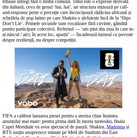
tribune întregi fără o limbă comună. Titlul este o expresie derivată
din italiană, ceva de genul ‘hai, hai’, iar structura mizează pe call-
and-response peste o percuție care încrucișează rădăcina africană și
schelăria de pop latino pe care Shakira o șlefuiește încă de la ‘Hips
Don’t Lie’. Primele secunde sunt vocalizare fără cuvinte, gândită
pentru participare colectivă. Refrenul — ‘am știut din ziua în care te-
ai născut / aici, în acest loc, aparții’ — încadrează turneul ca poveste
despre reziliență, nu despre competiție.
FIFA a calibrat lansarea piesei pentru a ateriza chiar înaintea
anunțului mai mare: pentru prima dată în istoria turneului, finala
Cupei Mondiale va avea spectacol de pauză. Shakira,
Madonna
și
BTS susțin unsprezece minute pe MetLife Stadium din East