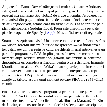
Alegerea lui Burna Boy cântărește mai mult decât pare. Afrobeats
este genul care crește cel mai rapid pe Spotify, iar Burna Boy este în
prezent cea mai mare stea globală de cruce a genului. Asocierea lui
cu o artistă din pop-ul latino, în loc de obișnuita încheiere cu un cap
de afiș anglo-saxon, semnalează un turneu dispus să se sprijine pe o
identitate sonoră a Sudului global. Piesa este disponibilă pe toate
piețele acoperite de Spotify și
Apple
Music, fără restricții regionale.
Stratul de scepticism există. Unsprezece minute este un format strâns
— Super Bowl-ul rulează în jur de treisprezece — iar îmbinarea a
trei cataloage din trei registre culturale diferite în acel interval este un
pariu de programare. BTS, în plin proces de revenire membru cu
membru după serviciul militar obligatoriu, mai trebuie să confirme
disponibilitatea completă a grupului pentru o dată din iulie. Imnurile
Mondialului în afara ‘Waka Waka’ nu au supraviețuit ultimelor cinci
ediții. Iar versul din ‘Dai Dai’ pe care fanii îl interpretează drept
aluzie la Gerard Piqué, fostul partener al Shakirei, riscă să tragă
atenție de tabloid asupra unui moment pe care FIFA vrea să-l vândă
ca unitate.
Finala Cupei Mondiale este programată pentru 19 iulie pe MetLife
Stadium. ‘Dai Dai’ este disponibilă de acum pe toate platformele
majore de streaming. Videoclipul oficial, filmat la Maracanã, în Rio
de Janeiro, cu dansatori în culorile fiecărei selecționate participante,