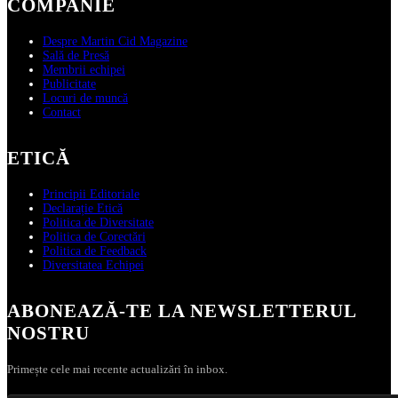
COMPANIE
Despre Martin Cid Magazine
Sală de Presă
Membrii echipei
Publicitate
Locuri de muncă
Contact
ETICĂ
Principii Editoriale
Declarație Etică
Politica de Diversitate
Politica de Corectări
Politica de Feedback
Diversitatea Echipei
ABONEAZĂ‑TE LA NEWSLETTERUL
NOSTRU
Primește cele mai recente actualizări în inbox.