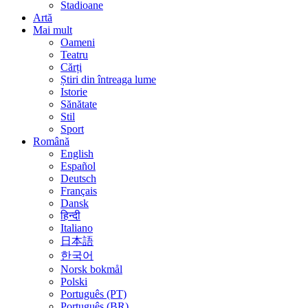
Stadioane
Artă
Mai mult
Oameni
Teatru
Cărți
Știri din întreaga lume
Istorie
Sănătate
Stil
Sport
Română
English
Español
Deutsch
Français
Dansk
हिन्दी
Italiano
日本語
한국어
Norsk bokmål
Polski
Português (PT)
Português (BR)