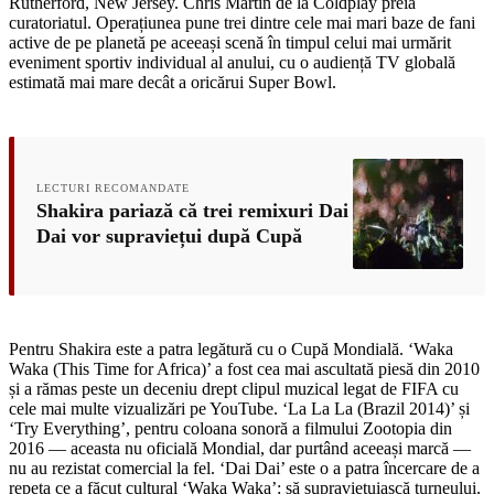
Rutherford, New Jersey. Chris Martin de la Coldplay preia
curatoriatul. Operațiunea pune trei dintre cele mai mari baze de fani
active de pe planetă pe aceeași scenă în timpul celui mai urmărit
eveniment sportiv individual al anului, cu o audiență TV globală
estimată mai mare decât a oricărui Super Bowl.
LECTURI RECOMANDATE
Shakira pariază că trei remixuri Dai
Dai vor supraviețui după Cupă
Pentru Shakira este a patra legătură cu o Cupă Mondială. ‘Waka
Waka (This Time for Africa)’ a fost cea mai ascultată piesă din 2010
și a rămas peste un deceniu drept clipul muzical legat de FIFA cu
cele mai multe vizualizări pe YouTube. ‘La La La (Brazil 2014)’ și
‘Try Everything’, pentru coloana sonoră a filmului Zootopia din
2016 — aceasta nu oficială Mondial, dar purtând aceeași marcă —
nu au rezistat comercial la fel. ‘Dai Dai’ este o a patra încercare de a
repeta ce a făcut cultural ‘Waka Waka’: să supraviețuiască turneului.