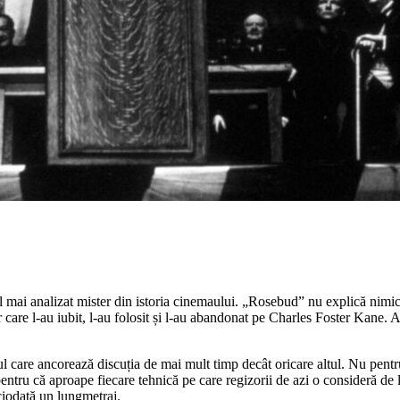
i analizat mister din istoria cinemaului. „Rosebud” nu explică nimic și 
 care l-au iubit, l-au folosit și l-au abandonat pe Charles Foster Kane. A
itlul care ancorează discuția de mai mult timp decât oricare altul. Nu pent
tru că aproape fiecare tehnică pe care regizorii de azi o consideră de la
ciodată un lungmetraj.