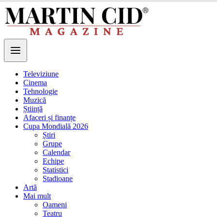
Televiziune
Cinema
Tehnologie
Muzică
Știință
Afaceri și finanțe
Cupa Mondială 2026
Știri
Grupe
Calendar
Echipe
Statistici
Stadioane
Artă
Mai mult
Oameni
Teatru