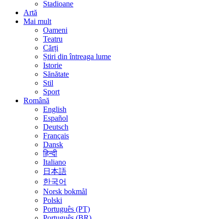
Stadioane
Artă
Mai mult
Oameni
Teatru
Cărți
Știri din întreaga lume
Istorie
Sănătate
Stil
Sport
Română
English
Español
Deutsch
Français
Dansk
हिन्दी
Italiano
日本語
한국어
Norsk bokmål
Polski
Português (PT)
Português (BR)