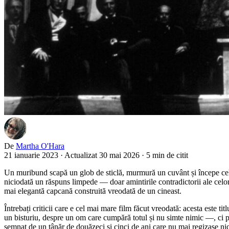
De
Martha O'Hara
21 ianuarie 2023
·
Actualizat 30 mai 2026
·
5 min de citit
Un muribund scapă un glob de sticlă, murmură un cuvânt și începe cel ma
niciodată un răspuns limpede — doar amintirile contradictorii ale celor
mai elegantă capcană construită vreodată de un cineast.
Întrebați criticii care e cel mai mare film făcut vreodată: acesta este t
un bisturiu, despre un om care cumpără totul și nu simte nimic —, ci pen
semnat de un tânăr de douăzeci și cinci de ani care nu mai regizase ni