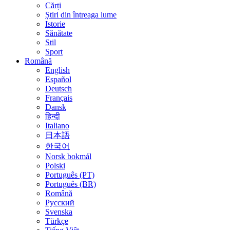
Cărți
Știri din întreaga lume
Istorie
Sănătate
Stil
Sport
Română
English
Español
Deutsch
Français
Dansk
हिन्दी
Italiano
日本語
한국어
Norsk bokmål
Polski
Português (PT)
Português (BR)
Română
Русский
Svenska
Türkçe