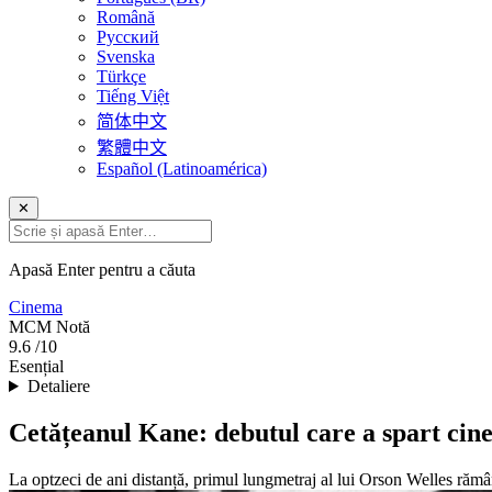
Română
Русский
Svenska
Türkçe
Tiếng Việt
简体中文
繁體中文
Español (Latinoamérica)
✕
Apasă Enter pentru a căuta
Cinema
MCM
Notă
9.6
/10
Esențial
Detaliere
Cetățeanul Kane: debutul care a spart cin
La optzeci de ani distanță, primul lungmetraj al lui Orson Welles rămâ