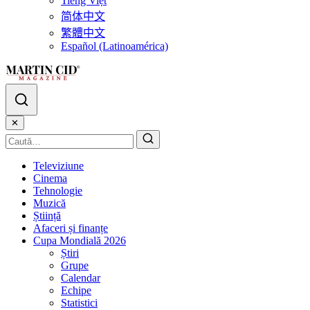
Tiếng Việt
简体中文
繁體中文
Español (Latinoamérica)
✕
Televiziune
Cinema
Tehnologie
Muzică
Știință
Afaceri și finanțe
Cupa Mondială 2026
Știri
Grupe
Calendar
Echipe
Statistici