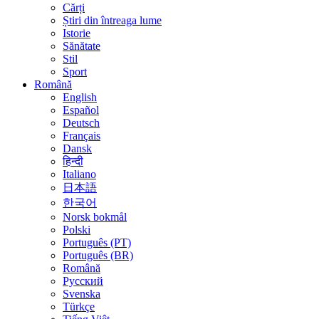
Cărți
Știri din întreaga lume
Istorie
Sănătate
Stil
Sport
Română
English
Español
Deutsch
Français
Dansk
हिन्दी
Italiano
日本語
한국어
Norsk bokmål
Polski
Português (PT)
Português (BR)
Română
Русский
Svenska
Türkçe