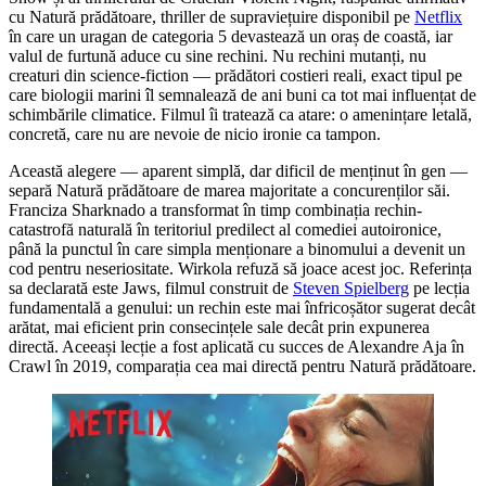
cu Natură prădătoare, thriller de supraviețuire disponibil pe
Netflix
în care un uragan de categoria 5 devastează un oraș de coastă, iar
valul de furtună aduce cu sine rechini. Nu rechini mutanți, nu
creaturi din science-fiction — prădători costieri reali, exact tipul pe
care biologii marini îl semnalează de ani buni ca tot mai influențat de
schimbările climatice. Filmul îi tratează ca atare: o amenințare letală,
concretă, care nu are nevoie de nicio ironie ca tampon.
Această alegere — aparent simplă, dar dificil de menținut în gen —
separă Natură prădătoare de marea majoritate a concurenților săi.
Franciza Sharknado a transformat în timp combinația rechin-
catastrofă naturală în teritoriul predilect al comediei autoironice,
până la punctul în care simpla menționare a binomului a devenit un
cod pentru neseriositate. Wirkola refuză să joace acest joc. Referința
sa declarată este Jaws, filmul construit de
Steven Spielberg
pe lecția
fundamentală a genului: un rechin este mai înfricoșător sugerat decât
arătat, mai eficient prin consecințele sale decât prin expunerea
directă. Aceeași lecție a fost aplicată cu succes de Alexandre Aja în
Crawl în 2019, comparația cea mai directă pentru Natură prădătoare.