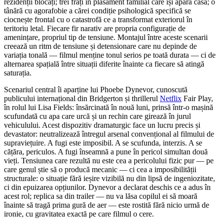
rezidenții blocați; trei frați în plasament familial care își apără casa; o
tânără cu agorafobie a cărei condiție psihologică specifică se
ciocnește frontal cu o catastrofă ce a transformat exteriorul în
teritoriu letal. Fiecare fir narativ are propria configurație de
amenințare, propriul tip de tensiune. Montajul între aceste scenarii
creează un ritm de tensiune și detensionare care nu depinde de
variația tonală — filmul menține tonul serios pe toată durata — ci de
alternarea spațială între situații diferite înainte ca fiecare să atingă
saturația.
Scenariul central îi aparține lui Phoebe Dynevor, cunoscută
publicului internațional din Bridgerton și thrillerul
Netflix
Fair Play,
în rolul lui Lisa Fields: însărcinată în nouă luni, prinsă într-o mașină
scufundată cu apa care urcă și un rechin care girează în jurul
vehiculului. Acest dispozitiv dramaturgic face un lucru precis și
devastator: neutralizează întregul arsenal convențional al filmului de
supraviețuire. A fugi este imposibil. A se scufunda, interzis. A se
cățăra, periculos. A fugi înseamnă a pune în pericol simultan două
vieți. Tensiunea care rezultă nu este cea a pericolului fizic pur — pe
care genul știe să o producă mecanic — ci cea a imposibilității
structurale: o situație fără ieșire vizibilă nu din lipsă de ingeniozitate,
ci din epuizarea opțiunilor. Dynevor a declarat deschis ce a adus în
acest rol; replica sa din trailer — nu va lăsa copilul ei să moară
înainte să tragă prima gură de aer — este rostită fără nicio urmă de
ironie, cu gravitatea exactă pe care filmul o cere.