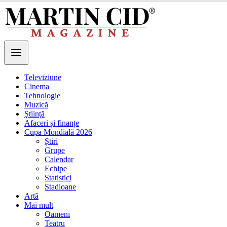
Televiziune
Cinema
Tehnologie
Muzică
Știință
Afaceri și finanțe
Cupa Mondială 2026
Știri
Grupe
Calendar
Echipe
Statistici
Stadioane
Artă
Mai mult
Oameni
Teatru