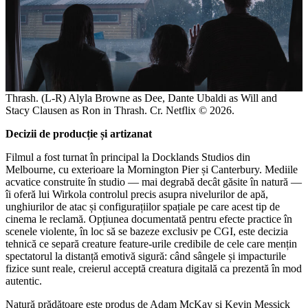
Thrash. (L-R) Alyla Browne as Dee, Dante Ubaldi as Will and
Stacy Clausen as Ron in Thrash. Cr. Netflix © 2026.
Decizii de producție și artizanat
Filmul a fost turnat în principal la Docklands Studios din
Melbourne, cu exterioare la Mornington Pier și Canterbury. Mediile
acvatice construite în studio — mai degrabă decât găsite în natură —
îi oferă lui Wirkola controlul precis asupra nivelurilor de apă,
unghiurilor de atac și configurațiilor spațiale pe care acest tip de
cinema le reclamă. Opțiunea documentată pentru efecte practice în
scenele violente, în loc să se bazeze exclusiv pe CGI, este decizia
tehnică ce separă creature feature-urile credibile de cele care mențin
spectatorul la distanță emotivă sigură: când sângele și impacturile
fizice sunt reale, creierul acceptă creatura digitală ca prezentă în mod
autentic.
Natură prădătoare este produs de Adam McKay și Kevin Messick