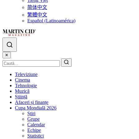
Tiếng Việt
简体中文
繁體中文
Español (Latinoamérica)
✕
Televiziune
Cinema
Tehnologie
Muzică
Știință
Afaceri și finanțe
Cupa Mondială 2026
Știri
Grupe
Calendar
Echipe
Statistici