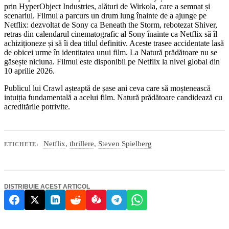
prin HyperObject Industries, alături de Wirkola, care a semnat și
scenariul. Filmul a parcurs un drum lung înainte de a ajunge pe
Netflix: dezvoltat de Sony ca Beneath the Storm, rebotezat Shiver,
retras din calendarul cinematografic al Sony înainte ca Netflix să îl
achiziționeze și să îi dea titlul definitiv. Aceste trasee accidentate lasă
de obicei urme în identitatea unui film. La Natură prădătoare nu se
găsește niciuna. Filmul este disponibil pe Netflix la nivel global din
10 aprilie 2026.
Publicul lui Crawl așteaptă de șase ani ceva care să moștenească
intuiția fundamentală a acelui film. Natură prădătoare candidează cu
acreditările potrivite.
Netflix
,
thrillere
,
Steven Spielberg
ETICHETE:
DISTRIBUIE ACEST ARTICOL