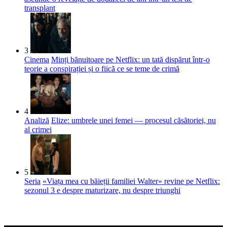
transplant
3
Cinema
Minți bănuitoare pe Netflix: un tată dispărut într-o
teorie a conspirației și o fiică ce se teme de crimă
4
Analiză
Elize: umbrele unei femei — procesul căsătoriei, nu
al crimei
5
Seria
«Viața mea cu băieții familiei Walter» revine pe Netflix:
sezonul 3 e despre maturizare, nu despre triunghi