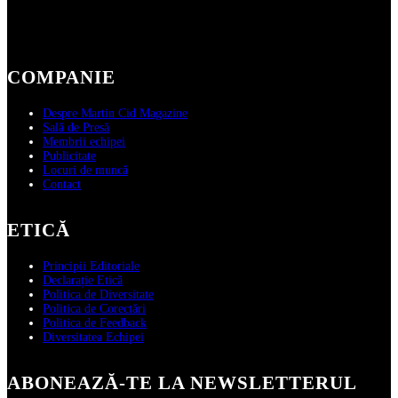
COMPANIE
Despre Martin Cid Magazine
Sală de Presă
Membrii echipei
Publicitate
Locuri de muncă
Contact
ETICĂ
Principii Editoriale
Declarație Etică
Politica de Diversitate
Politica de Corectări
Politica de Feedback
Diversitatea Echipei
ABONEAZĂ‑TE LA NEWSLETTERUL