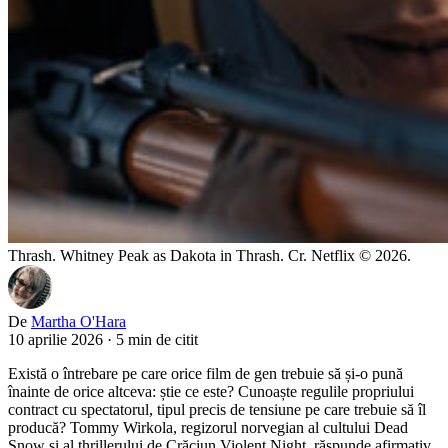
Thrash. Whitney Peak as Dakota in Thrash. Cr. Netflix © 2026.
De
Martha O'Hara
10 aprilie 2026
·
5 min de citit
Există o întrebare pe care orice film de gen trebuie să și-o pună
înainte de orice altceva: știe ce este? Cunoaște regulile propriului
contract cu spectatorul, tipul precis de tensiune pe care trebuie să îl
producă? Tommy Wirkola, regizorul norvegian al cultului Dead
Snow și al thrillerului de Crăciun Violent Night, răspunde afirmativ