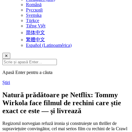
Română
Русский
Svenska
Türkçe
Tiếng Việt
简体中文
繁體中文
Español (Latinoamérica)
✕
Apasă Enter pentru a căuta
Știri
Natură prădătoare pe Netflix: Tommy
Wirkola face filmul de rechini care știe
exact ce este — și livrează
Regizorul norvegian refuză ironia și construiește un thriller de
supraviețuire convingător, cel mai serios film cu rechini de la Crawl