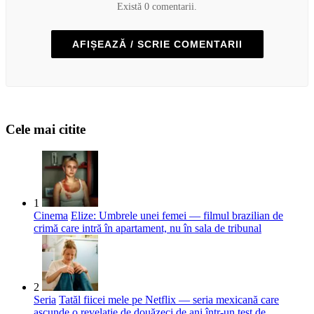
Există 0 comentarii.
AFIȘEAZĂ / SCRIE COMENTARII
Cele mai citite
1
Cinema
Elize: Umbrele unei femei — filmul brazilian de
crimă care intră în apartament, nu în sala de tribunal
2
Seria
Tatăl fiicei mele pe Netflix — seria mexicană care
ascunde o revelație de douăzeci de ani într-un test de