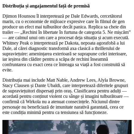
Distribuția și angajamentul față de premisă
Djimon Hounsou îl interpretează pe Dale Edwards, cercetătorul
marin, cu o economie de mijloace expresive care în filmul de gen
produce un efect mai tulburător decât panica. Replica sa cheie din
trailer — „Rechini în libertate în furtuna de categoria 5. Ne mișcăm”
— are calmul unui om care a procesat deja situația și acum execută.
Whitney Peak o interpretează pe Dakota, nepoata agorafobă a lui
Dale, al cărei diagnostic transformă axa clasică a thrillerului de
supraviețuire: amenințarea exterioară se suprapune celei interioare,
iar ieșirea din clădire pentru a scăpa de rechini înseamnă
confruntarea cu exact ceea ce întreaga sa viață a fost construită să
evite.
Distribuția mai include Matt Nable, Andrew Lees, Alyla Browne,
Stacy Clausen și Dante Ubaldi, care interpretează diferitele grupuri
de supraviețuitori dispersați prin oraș. Clasificarea pentru adulți —
acordată pentru conținut violent cu sânge și imagini tulburătoare —
confirmă că Wirkola nu a atenuat consecințele. Niciunul dintre
personaje nu beneficiază de imunitate narativă garantată, ceea ce
este condiția minimă pentru ca tensiunea să funcționeze.