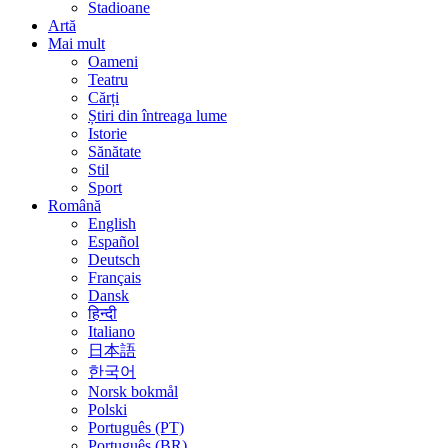
Stadioane
Artă
Mai mult
Oameni
Teatru
Cărți
Știri din întreaga lume
Istorie
Sănătate
Stil
Sport
Română
English
Español
Deutsch
Français
Dansk
हिन्दी
Italiano
日本語
한국어
Norsk bokmål
Polski
Português (PT)
Português (BR)