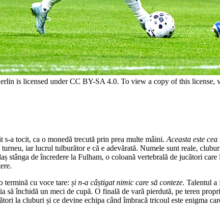
n is licensed under CC BY-SA 4.0. To view a copy of this license, v
ât s-a tocit, ca o monedă trecută prin prea multe mâini.
Aceasta este cea 
i turneu, iar lucrul tulburător e că e adevărată. Numele sunt reale, clubur
stânga de încredere la Fulham, o coloană vertebrală de jucători care la 
tere.
-o termină cu voce tare:
și n-a câștigat nimic care să conteze.
Talentul a 
tia să închidă un meci de cupă. O finală de vară pierdută, pe teren propr
ucători la cluburi și ce devine echipa când îmbracă tricoul este enigma c