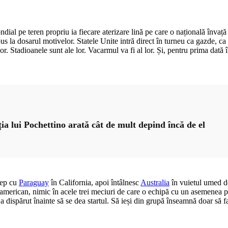
ial pe teren propriu ia fiecare aterizare lină pe care o națională învață 
pus la dosarul motivelor. Statele Unite intră direct în turneu ca gazde, ca 
. Stadioanele sunt ale lor. Vacarmul va fi al lor. Și, pentru prima dată în
ția lui Pochettino arată cât de mult depind încă de el
cep cu
Paraguay
în California, apoi întâlnesc
Australia
în vuietul umed de
-american, nimic în acele trei meciuri de care o echipă cu un asemenea 
a dispărut înainte să se dea startul. Să ieși din grupă înseamnă doar să fac