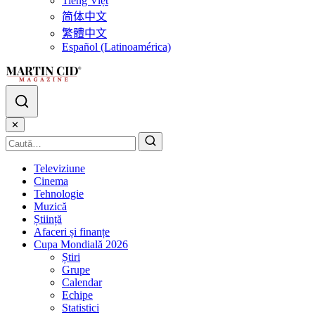
Tiếng Việt
简体中文
繁體中文
Español (Latinoamérica)
✕
Televiziune
Cinema
Tehnologie
Muzică
Știință
Afaceri și finanțe
Cupa Mondială 2026
Știri
Grupe
Calendar
Echipe
Statistici