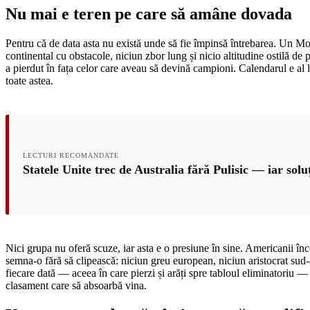
Nu mai e teren pe care să amâne dovada
Pentru că de data asta nu există unde să fie împinsă întrebarea. Un Mond
continental cu obstacole, niciun zbor lung și nicio altitudine ostilă de 
a pierdut în fața celor care aveau să devină campioni. Calendarul e al lor
toate astea.
LECTURI RECOMANDATE
Statele Unite trec de Australia fără Pulisic — iar solu
Nici grupa nu oferă scuze, iar asta e o presiune în sine. Americanii în
semna-o fără să clipească: niciun greu european, niciun aristocrat sud
fiecare dată — aceea în care pierzi și arăți spre tabloul eliminatoriu — 
clasament care să absoarbă vina.