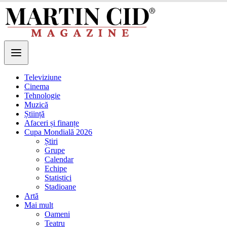
Televiziune
Cinema
Tehnologie
Muzică
Știință
Afaceri și finanțe
Cupa Mondială 2026
Știri
Grupe
Calendar
Echipe
Statistici
Stadioane
Artă
Mai mult
Oameni
Teatru