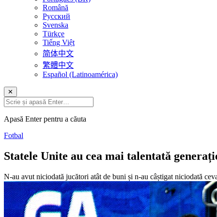
Română
Русский
Svenska
Türkçe
Tiếng Việt
简体中文
繁體中文
Español (Latinoamérica)
✕
Apasă Enter pentru a căuta
Fotbal
Statele Unite au cea mai talentată generați
N-au avut niciodată jucători atât de buni și n-au câștigat niciodată cev