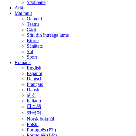
Stadioane
Artă
Mai mult
Oameni
Teatru
Cărți
Știri din întreaga lume
Istorie
Sănătate
Stil
Sport
Română
English
Español
Deutsch
Français
Dansk
हिन्दी
Italiano
日本語
한국어
Norsk bokmål
Polski
Português (PT)
Português (BR)