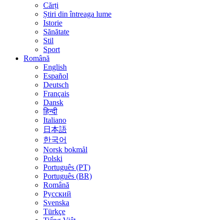
Cărți
Știri din întreaga lume
Istorie
Sănătate
Stil
Sport
Română
English
Español
Deutsch
Français
Dansk
हिन्दी
Italiano
日本語
한국어
Norsk bokmål
Polski
Português (PT)
Português (BR)
Română
Русский
Svenska
Türkçe