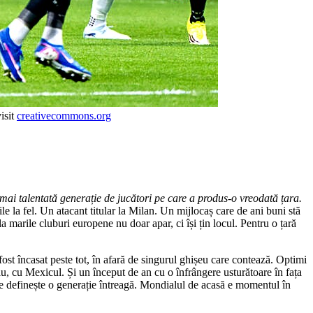
isit
creativecommons.org
mai talentată generație de jucători pe care a produs-o vreodată țara.
ile la fel. Un atacant titular la Milan. Un mijlocaș care de ani buni stă
marile cluburi europene nu doar apar, ci își țin locul. Pentru o țară
fost încasat peste tot, în afară de singurul ghișeu care contează. Optimi
iu, cu Mexicul. Și un început de an cu o înfrângere usturătoare în fața
are definește o generație întreagă. Mondialul de acasă e momentul în