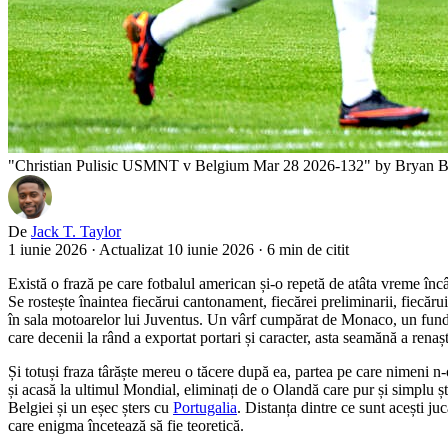
"Christian Pulisic USMNT v Belgium Mar 28 2026-132" by Bryan Berli
De
Jack T. Taylor
1 iunie 2026
·
Actualizat 10 iunie 2026
·
6 min de citit
Există o frază pe care fotbalul american și-o repetă de atâta vreme înc
Se rostește înaintea fiecărui cantonament, fiecărei preliminarii, fiecăru
în sala motoarelor lui Juventus. Un vârf cumpărat de Monaco, un fundaș 
care decenii la rând a exportat portari și caracter, asta seamănă a renaș
Și totuși fraza târăște mereu o tăcere după ea, partea pe care nimeni n
și acasă la ultimul Mondial, eliminați de o Olandă care pur și simplu ș
Belgiei și un eșec șters cu
Portugalia
. Distanța dintre ce sunt acești j
care enigma încetează să fie teoretică.