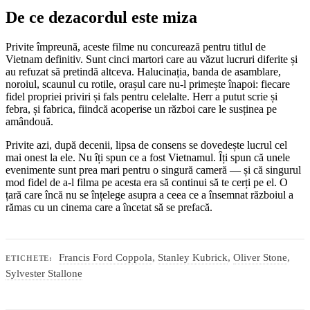
De ce dezacordul este miza
Privite împreună, aceste filme nu concurează pentru titlul de
Vietnam definitiv. Sunt cinci martori care au văzut lucruri diferite și
au refuzat să pretindă altceva. Halucinația, banda de asamblare,
noroiul, scaunul cu rotile, orașul care nu-l primește înapoi: fiecare
fidel propriei priviri și fals pentru celelalte. Herr a putut scrie și
febra, și fabrica, fiindcă acoperise un război care le susținea pe
amândouă.
Privite azi, după decenii, lipsa de consens se dovedește lucrul cel
mai onest la ele. Nu îți spun ce a fost Vietnamul. Îți spun că unele
evenimente sunt prea mari pentru o singură cameră — și că singurul
mod fidel de a-l filma pe acesta era să continui să te cerți pe el. O
țară care încă nu se înțelege asupra a ceea ce a însemnat războiul a
rămas cu un cinema care a încetat să se prefacă.
Francis Ford Coppola
,
Stanley Kubrick
,
Oliver Stone
,
ETICHETE:
Sylvester Stallone