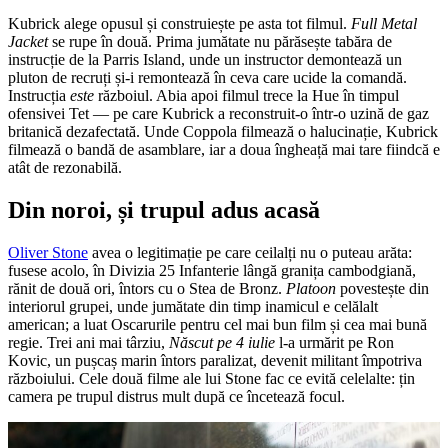
Kubrick alege opusul și construiește pe asta tot filmul.
Full Metal
Jacket
se rupe în două. Prima jumătate nu părăsește tabăra de
instrucție de la Parris Island, unde un instructor demontează un
pluton de recruți și-i remontează în ceva care ucide la comandă.
Instrucția
este
războiul. Abia apoi filmul trece la Hue în timpul
ofensivei Tet — pe care Kubrick a reconstruit-o într-o uzină de gaz
britanică dezafectată. Unde Coppola filmează o halucinație, Kubrick
filmează o bandă de asamblare, iar a doua îngheață mai tare fiindcă e
atât de rezonabilă.
Din noroi, și trupul adus acasă
Oliver Stone
avea o legitimație pe care ceilalți nu o puteau arăta:
fusese acolo, în Divizia 25 Infanterie lângă granița cambodgiană,
rănit de două ori, întors cu o Stea de Bronz.
Platoon
povestește din
interiorul grupei, unde jumătate din timp inamicul e celălalt
american; a luat Oscarurile pentru cel mai bun film și cea mai bună
regie. Trei ani mai târziu,
Născut pe 4 iulie
l-a urmărit pe Ron
Kovic, un pușcaș marin întors paralizat, devenit militant împotriva
războiului. Cele două filme ale lui Stone fac ce evită celelalte: țin
camera pe trupul distrus mult după ce încetează focul.