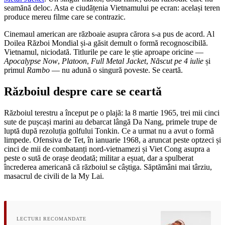
seamănă deloc. Asta e ciudățenia Vietnamului pe ecran: același teren
produce mereu filme care se contrazic.
Cinemaul american are războaie asupra cărora s-a pus de acord. Al
Doilea Război Mondial și-a găsit demult o formă recognoscibilă.
Vietnamul, niciodată. Titlurile pe care le știe aproape oricine —
Apocalypse Now
,
Platoon
,
Full Metal Jacket
,
Născut pe 4 iulie
și
primul
Rambo
— nu adună o singură poveste. Se ceartă.
Războiul despre care se ceartă
Războiul terestru a început pe o plajă: la 8 martie 1965, trei mii cinci
sute de pușcași marini au debarcat lângă Da Nang, primele trupe de
luptă după rezoluția golfului Tonkin. Ce a urmat nu a avut o formă
limpede. Ofensiva de Tet, în ianuarie 1968, a aruncat peste optzeci și
cinci de mii de combatanți nord-vietnamezi și Viet Cong asupra a
peste o sută de orașe deodată; militar a eșuat, dar a spulberat
încrederea americană că războiul se câștiga. Săptămâni mai târziu,
masacrul de civili de la My Lai.
LECTURI RECOMANDATE