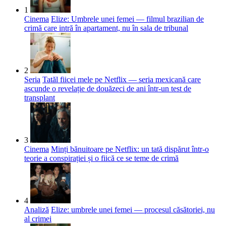
1
Cinema
Elize: Umbrele unei femei — filmul brazilian de
crimă care intră în apartament, nu în sala de tribunal
2
Seria
Tatăl fiicei mele pe Netflix — seria mexicană care
ascunde o revelație de douăzeci de ani într-un test de
transplant
3
Cinema
Minți bănuitoare pe Netflix: un tată dispărut într-o
teorie a conspirației și o fiică ce se teme de crimă
4
Analiză
Elize: umbrele unei femei — procesul căsătoriei, nu
al crimei