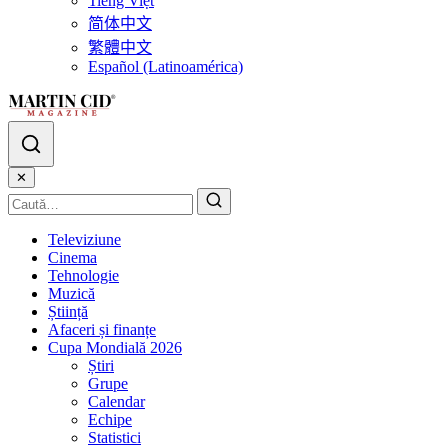
Tiếng Việt
简体中文
繁體中文
Español (Latinoamérica)
✕
Televiziune
Cinema
Tehnologie
Muzică
Știință
Afaceri și finanțe
Cupa Mondială 2026
Știri
Grupe
Calendar
Echipe
Statistici