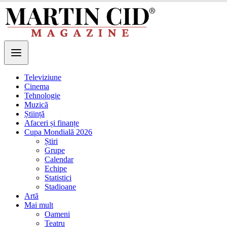
Televiziune
Cinema
Tehnologie
Muzică
Știință
Afaceri și finanțe
Cupa Mondială 2026
Știri
Grupe
Calendar
Echipe
Statistici
Stadioane
Artă
Mai mult
Oameni
Teatru