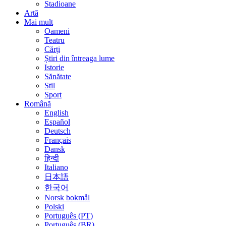
Stadioane
Artă
Mai mult
Oameni
Teatru
Cărți
Știri din întreaga lume
Istorie
Sănătate
Stil
Sport
Română
English
Español
Deutsch
Français
Dansk
हिन्दी
Italiano
日本語
한국어
Norsk bokmål
Polski
Português (PT)
Português (BR)