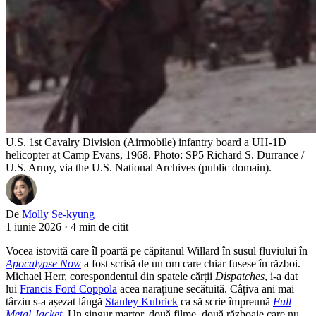
U.S. 1st Cavalry Division (Airmobile) infantry board a UH-1D
helicopter at Camp Evans, 1968. Photo: SP5 Richard S. Durrance /
U.S. Army, via the U.S. National Archives (public domain).
De
Molly Se-kyung
1 iunie 2026
·
4 min de citit
Vocea istovită care îl poartă pe căpitanul Willard în susul fluviului în
Apocalypse Now
a fost scrisă de un om care chiar fusese în război.
Michael Herr, corespondentul din spatele cărții
Dispatches
, i-a dat
lui
Francis Ford Coppola
acea narațiune secătuită. Câțiva ani mai
târziu s-a așezat lângă
Stanley Kubrick
ca să scrie împreună
Full
Metal Jacket
. Un singur martor, două filme, două războaie care nu