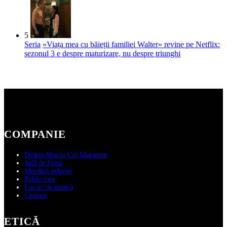
5
Seria
«Viața mea cu băieții familiei Walter» revine pe Netflix:
sezonul 3 e despre maturizare, nu despre triunghi
COMPANIE
Despre Martin Cid Magazine
Sală de Presă
Membrii echipei
Publicitate
Locuri de muncă
Contact
ETICĂ