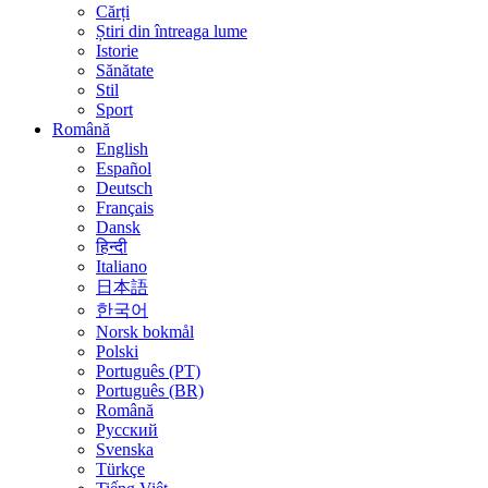
Cărți
Știri din întreaga lume
Istorie
Sănătate
Stil
Sport
Română
English
Español
Deutsch
Français
Dansk
हिन्दी
Italiano
日本語
한국어
Norsk bokmål
Polski
Português (PT)
Português (BR)
Română
Русский
Svenska
Türkçe