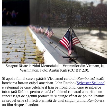
Steaguri lăsate la zidul Memorialului Veteranilor din Vietnam, la
Washington. Foto: Austin Kirk (CC BY 2.0).
Și apoi e filmul care a părăsit Vietnamul cu totul.
Rambo
lasă toată
întrebarea într-un orășel american. John Rambo (
Sylvester Stallone
)
e veteranul pe care celelalte îl lasă pe front: omul care se întoarce
într-o țară fără loc pentru el, află că ultimul camarad a murit de un
cancer legat de agentul portocaliu și ajunge vânat de poliție. Înainte
ca sequel-urile să-l facă o armată de unul singur, primul
Rambo
era
un film despre abandon.