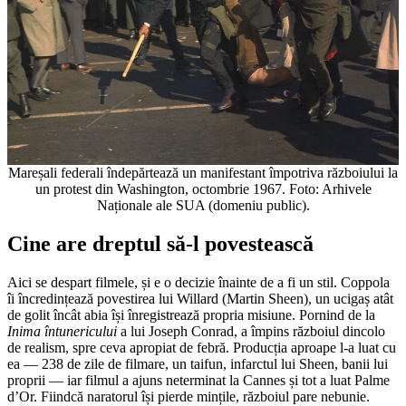
Mareșali federali îndepărtează un manifestant împotriva războiului la
un protest din Washington, octombrie 1967. Foto: Arhivele
Naționale ale SUA (domeniu public).
Cine are dreptul să-l povestească
Aici se despart filmele, și e o decizie înainte de a fi un stil. Coppola
îi încredințează povestirea lui Willard (Martin Sheen), un ucigaș atât
de golit încât abia își înregistrează propria misiune. Pornind de la
Inima întunericului
a lui Joseph Conrad, a împins războiul dincolo
de realism, spre ceva apropiat de febră. Producția aproape l-a luat cu
ea — 238 de zile de filmare, un taifun, infarctul lui Sheen, banii lui
proprii — iar filmul a ajuns neterminat la Cannes și tot a luat Palme
d’Or. Fiindcă naratorul își pierde mințile, războiul pare nebunie.