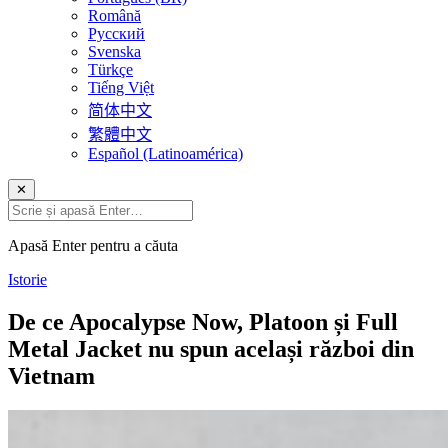
Română
Русский
Svenska
Türkçe
Tiếng Việt
简体中文
繁體中文
Español (Latinoamérica)
✕
Apasă Enter pentru a căuta
Istorie
De ce Apocalypse Now, Platoon și Full
Metal Jacket nu spun același război din
Vietnam