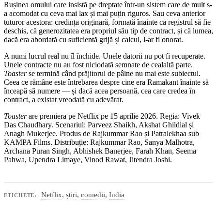
Rușinea omului care insistă pe dreptate într-un sistem care de mult s-
a acomodat cu ceva mai lax și mai puțin riguros. Sau ceva anterior
tuturor acestora: credința originară, formată înainte ca registrul să fie
deschis, că generozitatea era propriul său tip de contract, și că lumea,
dacă era abordată cu suficientă grijă și calcul, l-ar fi onorat.
A numi lucrul real nu îl închide. Unele datorii nu pot fi recuperate.
Unele contracte nu au fost niciodată semnate de cealaltă parte.
Toaster
se termină când prăjitorul de pâine nu mai este subiectul.
Ceea ce rămâne este întrebarea despre cine era Ramakant înainte să
înceapă să numere — și dacă acea persoană, cea care credea în
contract, a existat vreodată cu adevărat.
Toaster
are premiera pe Netflix pe 15 aprilie 2026. Regia: Vivek
Das Chaudhary. Scenariul: Parveez Shaikh, Akshat Ghildial și
Anagh Mukerjee. Produs de Rajkummar Rao și Patralekhaa sub
KAMPA Films. Distribuție: Rajkummar Rao, Sanya Malhotra,
Archana Puran Singh, Abhishek Banerjee, Farah Khan, Seema
Pahwa, Upendra Limaye, Vinod Rawat, Jitendra Joshi.
Netflix
,
știri
,
comedii
,
India
ETICHETE: