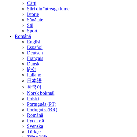
Cărți
Știri din întreaga lume
Istorie
Sănătate
Stil
Sport
Română
English
Español
Deutsch
Français
Dansk
हिन्दी
Italiano
日本語
한국어
Norsk bokmål
Polski
Português (PT)
Português (BR)
Română
Русский
Svenska
Türkçe