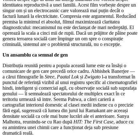
identitatea reproductivă a unei familii. Acest film vorbește despre un
singur om și un electrocasnic care valorează mai puțin decât o
factură lunară la electricitate. Compresia este argumentul. Reducând
premisa la minimul ei absolut, filmul maximizează claritatea
diagnosticului: mecanismul nu este declanșat de mari nedreptăți. El
operează la scala a cinci mii de rupii. Dacă un prăjitor de pâine poate
genera teroarea socială care împinge un om spre o conspirație
criminală, sistemul are o problemă structurală, nu o excepție.
Un ansamblu ca semnal de gen
Distribuția reunită pentru a popula această lume este ea însăși o
comunicare de gen care precedă orice cadru. Abhishek Banerjee —
a cărui filmografie în
Stree
,
Paatal Lok
și
Zwigato
l-a transformat în
punctul de referință vizibil al unui registru specific al cinematografiei
hindi, inteligent și comercial agil, cu observație socială sub suprafața
genului — îi semnalează spectatorului de multiplex exact în ce
teritoriu urmează să intre. Seema Pahwa, a cărei carieră a
cartografiat interiorul domestic al clasei medii indiene cu o precizie
fără egal, sugerează că lumea din jurul lui Ramakant are aceeași
densitate socială ca cele mai bune lucrări ale ei anterioare. Sanya
Malhotra, reunindu-se cu Rao după
HIT: The First Case
, aduce cu
ea amintirea unei chimii care a funcționat deja sub presiune
dramatică reală.