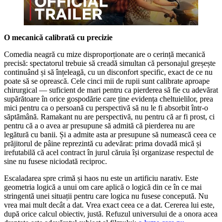
O mecanică calibrată cu precizie
Comedia neagră cu mize disproporționate are o cerință mecanică
precisă: spectatorul trebuie să creadă simultan că personajul greșește
continuând și să înțeleagă, cu un disconfort specific, exact de ce nu
poate să se oprească. Cele cinci mii de rupii sunt calibrate aproape
chirurgical — suficient de mari pentru ca pierderea să fie cu adevărat
supărătoare în orice gospodărie care ține evidența cheltuielilor, prea
mici pentru ca o persoană cu perspectivă să nu le fi absorbit într-o
săptămână. Ramakant nu are perspectivă, nu pentru că ar fi prost, ci
pentru că a o avea ar presupune să admită că pierderea nu are
legătură cu banii. Și a admite asta ar presupune să numească ceea ce
prăjitorul de pâine reprezintă cu adevărat: prima dovadă mică și
irefutabilă că acel contract în jurul căruia își organizase respectul de
sine nu fusese niciodată reciproc.
Escaladarea spre crimă și haos nu este un artificiu narativ. Este
geometria logică a unui om care aplică o logică din ce în ce mai
stringentă unei situații pentru care logica nu fusese concepută. Nu
vrea mai mult decât a dat. Vrea exact ceea ce a dat. Cererea lui este,
după orice calcul obiectiv, justă. Refuzul universului de a onora acea