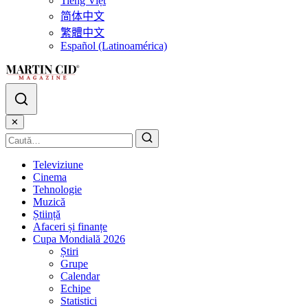
Tiếng Việt
简体中文
繁體中文
Español (Latinoamérica)
✕
Televiziune
Cinema
Tehnologie
Muzică
Știință
Afaceri și finanțe
Cupa Mondială 2026
Știri
Grupe
Calendar
Echipe
Statistici