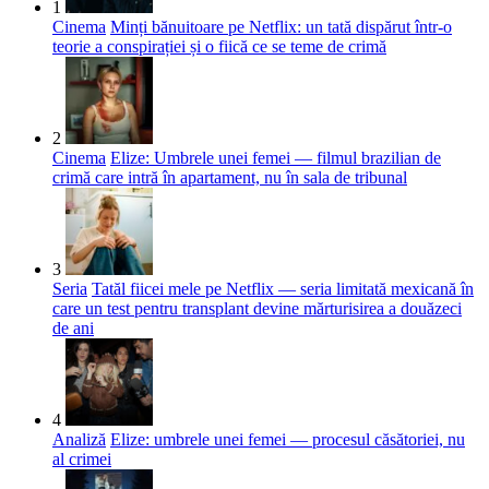
1
Cinema
Minți bănuitoare pe Netflix: un tată dispărut într-o
teorie a conspirației și o fiică ce se teme de crimă
2
Cinema
Elize: Umbrele unei femei — filmul brazilian de
crimă care intră în apartament, nu în sala de tribunal
3
Seria
Tatăl fiicei mele pe Netflix — seria limitată mexicană în
care un test pentru transplant devine mărturisirea a douăzeci
de ani
4
Analiză
Elize: umbrele unei femei — procesul căsătoriei, nu
al crimei