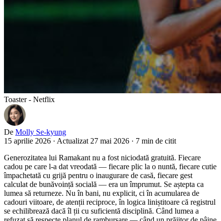
Toaster - Netflix
De
Molly Se-kyung
15 aprilie 2026
·
Actualizat 27 mai 2026
·
7 min de citit
Generozitatea lui Ramakant nu a fost niciodată gratuită. Fiecare
cadou pe care l-a dat vreodată — fiecare plic la o nuntă, fiecare cutie
împachetată cu grijă pentru o inaugurare de casă, fiecare gest
calculat de bunăvoință socială — era un împrumut. Se aștepta ca
lumea să returneze. Nu în bani, nu explicit, ci în acumularea de
cadouri viitoare, de atenții reciproce, în logica liniștitoare că registrul
se echilibrează dacă îl ții cu suficientă disciplină. Când lumea a
refuzat să respecte planul de rambursare — când un prăjitor de pâine