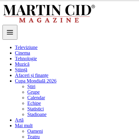
Televiziune
Cinema
Tehnologie
Muzică
Știință
Afaceri și finanțe
Cupa Mondială 2026
Știri
Grupe
Calendar
Echipe
Statistici
Stadioane
Artă
Mai mult
Oameni
Teatru