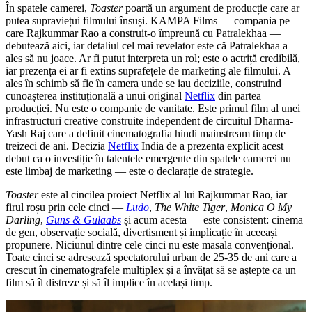
În spatele camerei,
Toaster
poartă un argument de producție care ar
putea supraviețui filmului însuși. KAMPA Films — compania pe
care Rajkummar Rao a construit-o împreună cu Patralekhaa —
debutează aici, iar detaliul cel mai revelator este că Patralekhaa a
ales să nu joace. Ar fi putut interpreta un rol; este o actriță credibilă,
iar prezența ei ar fi extins suprafețele de marketing ale filmului. A
ales în schimb să fie în camera unde se iau deciziile, construind
cunoașterea instituțională a unui original
Netflix
din partea
producției. Nu este o companie de vanitate. Este primul film al unei
infrastructuri creative construite independent de circuitul Dharma-
Yash Raj care a definit cinematografia hindi mainstream timp de
treizeci de ani. Decizia
Netflix
India de a prezenta explicit acest
debut ca o investiție în talentele emergente din spatele camerei nu
este limbaj de marketing — este o declarație de strategie.
Toaster
este al cincilea proiect Netflix al lui Rajkummar Rao, iar
firul roșu prin cele cinci —
Ludo
,
The White Tiger
,
Monica O My
Darling
,
Guns & Gulaabs
și acum acesta — este consistent: cinema
de gen, observație socială, divertisment și implicație în aceeași
propunere. Niciunul dintre cele cinci nu este masala convențional.
Toate cinci se adresează spectatorului urban de 25-35 de ani care a
crescut în cinematografele multiplex și a învățat să se aștepte ca un
film să îl distreze și să îl implice în același timp.