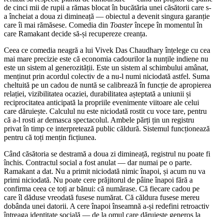
de cinci mii de rupii a rămas blocat în bucătăria unei căsătorii care s-
a încheiat a doua zi dimineață — obiectul a devenit singura garanție
care îi mai rămăsese. Comedia din
Toaster
începe în momentul în
care Ramakant decide să-și recupereze creanța.
Ceea ce comedia neagră a lui Vivek Das Chaudhary înțelege cu cea
mai mare precizie este că economia cadourilor la nunțile indiene nu
este un sistem al generozității. Este un sistem al schimbului amânat,
menținut prin acordul colectiv de a nu-l numi niciodată astfel. Suma
cheltuită pe un cadou de nuntă se calibrează în funcție de apropierea
relației, vizibilitatea ocaziei, durabilitatea așteptată a uniunii și
reciprocitatea anticipată la propriile evenimente viitoare ale celui
care dăruiește. Calculul nu este niciodată rostit cu voce tare, pentru
că a-l rosti ar demasca spectacolul. Ambele părți țin un registru
privat în timp ce interpretează public căldură. Sistemul funcționează
pentru că toți mențin ficțiunea.
Când căsătoria se destramă a doua zi dimineață, registrul nu poate fi
închis. Contractul social a fost anulat — dar numai pe o parte.
Ramakant a dat. Nu a primit niciodată nimic înapoi, și acum nu va
primi niciodată. Nu poate cere prăjitorul de pâine înapoi fără a
confirma ceea ce toți ar bănui: că numărase. Că fiecare cadou pe
care îl dăduse vreodată fusese numărat. Că căldura fusese mereu
dobânda unei datorii. A cere înapoi înseamnă a-și redefini retroactiv
întreaga identitate socială — de la omul care dăruiește generos la