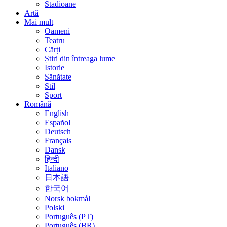
Stadioane
Artă
Mai mult
Oameni
Teatru
Cărți
Știri din întreaga lume
Istorie
Sănătate
Stil
Sport
Română
English
Español
Deutsch
Français
Dansk
हिन्दी
Italiano
日本語
한국어
Norsk bokmål
Polski
Português (PT)
Português (BR)