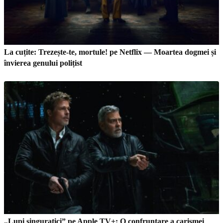
La cuțite: Trezește-te, mortule! pe Netflix — Moartea dogmei și
învierea genului polițist
„Lupi singuratici” pe Apple TV+: O confruntare a carismei