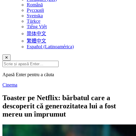
Română
Русский
Svenska
Türkçe
Tiếng Việt
简体中文
繁體中文
Español (Latinoamérica)
✕
Apasă Enter pentru a căuta
Cinema
Toaster pe Netflix: bărbatul care a
descoperit că generozitatea lui a fost
mereu un împrumut