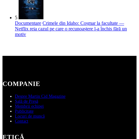
5
Documentare
Crimele din Idaho: Coșmar la facultate —
Netflix reia cazul pe care o recunoaștere l-a închis fără un
motiv
COMPANIE
Despre Martin Cid Magazine
Sală de Presă
Membrii echipei
Publicitate
Locuri de muncă
Contact
ETICĂ