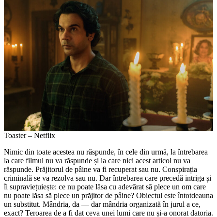
Toaster – Netflix
Nimic din toate acestea nu răspunde, în cele din urmă, la întrebarea
la care filmul nu va răspunde și la care nici acest articol nu va
răspunde. Prăjitorul de pâine va fi recuperat sau nu. Conspirația
criminală se va rezolva sau nu. Dar întrebarea care precedă intriga și
îi supraviețuiește: ce nu poate lăsa cu adevărat să plece un om care
nu poate lăsa să plece un prăjitor de pâine? Obiectul este întotdeauna
un substitut. Mândria, da — dar mândria organizată în jurul a ce,
exact? Teroarea de a fi dat ceva unei lumi care nu și-a onorat datoria.