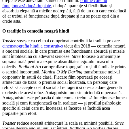
dreptate este adevăratul subiect al filmului:
o lume care nu
funcționează după dreptate
, ci după aparențe și flexibilitate și
absorbția elegantă a micilor nedreptăți, față de un om care crede încă
că ar trebui să funcționeze după dreptate și nu se poate opri din a
crede asta.
O tradiție în comedia neagră hindi
Toaster
sosește ca cel mai comprimat contribuit la tradiția pe care
cinematografia hindi a construit-o
tăcut din 2018 — comedia neagră
a onoarei sociale, în care premisa este întotdeauna absurdă și mizele
sunt întotdeauna cu adevărat serioase.
Stree
folosise o amenințare
supranaturală pentru a expune absurditatea ego-ului masculin
colectiv.
Badhaai Ho
cartografiase topografia rușinii familiale printr-
o sarcină inoportună.
Monica O My Darling
transformase noir-ul
corporativ în satiră de clasă. Fiecare film operează pe aceeași
arhitectură de bază: o premisă social încărcată, un personaj care
refuză să accepte costul social al retragerii și o escaladare generată
exclusiv de acest refuz. Antagonistul nu este niciodată o persoană.
Antagonistul este prăpastia dintre cum ar trebui să funcționeze lumea
socială și cum funcționează ea în realitate — și profilul psihologic
specific al celui care nu încetează să încerce să închidă acea
prăpastie prin efort.
Toaster
reduce această arhitectură la scala sa minimă posibilă.
Stree
vorbea despre ego-ul unui sat întreg.
Badhaai Ho
vorbea despre