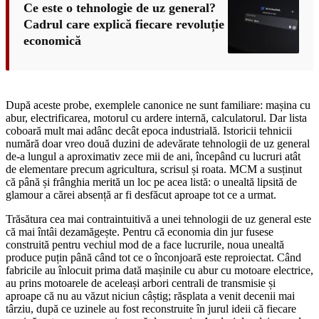
Ce este o tehnologie de uz general?
Cadrul care explică fiecare revoluție
economică
După aceste probe, exemplele canonice ne sunt familiare: mașina cu
abur, electrificarea, motorul cu ardere internă, calculatorul. Dar lista
coboară mult mai adânc decât epoca industrială. Istoricii tehnicii
numără doar vreo două duzini de adevărate tehnologii de uz general
de-a lungul a aproximativ zece mii de ani, începând cu lucruri atât
de elementare precum agricultura, scrisul și roata. MCM a susținut
că până și frânghia merită un loc pe acea listă: o unealtă lipsită de
glamour a cărei absență ar fi desfăcut aproape tot ce a urmat.
Trăsătura cea mai contraintuitivă a unei tehnologii de uz general este
că mai întâi dezamăgește. Pentru că economia din jur fusese
construită pentru vechiul mod de a face lucrurile, noua unealtă
produce puțin până când tot ce o înconjoară este reproiectat. Când
fabricile au înlocuit prima dată mașinile cu abur cu motoare electrice,
au prins motoarele de aceleași arbori centrali de transmisie și
aproape că nu au văzut niciun câștig; răsplata a venit decenii mai
târziu, după ce uzinele au fost reconstruite în jurul ideii că fiecare