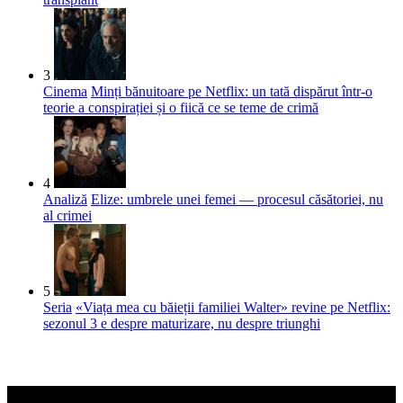
3
Cinema
Minți bănuitoare pe Netflix: un tată dispărut într-o
teorie a conspirației și o fiică ce se teme de crimă
4
Analiză
Elize: umbrele unei femei — procesul căsătoriei, nu
al crimei
5
Seria
«Viața mea cu băieții familiei Walter» revine pe Netflix:
sezonul 3 e despre maturizare, nu despre triunghi