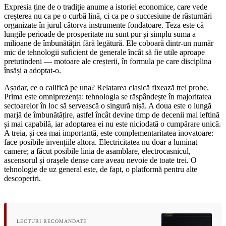
Expresia ține de o tradiție anume a istoriei economice, care vede
creșterea nu ca pe o curbă lină, ci ca pe o succesiune de răsturnări
organizate în jurul câtorva instrumente fondatoare. Teza este că
lungile perioade de prosperitate nu sunt pur și simplu suma a
milioane de îmbunătățiri fără legătură. Ele coboară dintr-un număr
mic de tehnologii suficient de generale încât să fie utile aproape
pretutindeni — motoare ale creșterii, în formula pe care disciplina
însăși a adoptat-o.
Așadar, ce o califică pe una? Relatarea clasică fixează trei probe.
Prima este omniprezența: tehnologia se răspândește în majoritatea
sectoarelor în loc să servească o singură nișă. A doua este o lungă
marjă de îmbunătățire, astfel încât devine timp de decenii mai ieftină
și mai capabilă, iar adoptarea ei nu este niciodată o cumpărare unică.
A treia, și cea mai importantă, este complementaritatea inovatoare:
face posibile invențiile altora. Electricitatea nu doar a luminat
camere; a făcut posibile linia de asamblare, electrocasnicul,
ascensorul și orașele dense care aveau nevoie de toate trei. O
tehnologie de uz general este, de fapt, o platformă pentru alte
descoperiri.
LECTURI RECOMANDATE