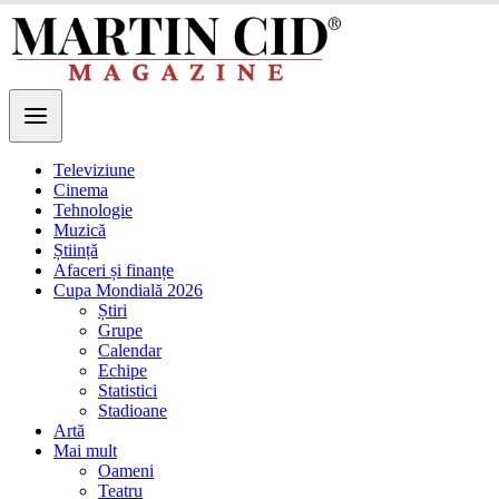
Televiziune
Cinema
Tehnologie
Muzică
Știință
Afaceri și finanțe
Cupa Mondială 2026
Știri
Grupe
Calendar
Echipe
Statistici
Stadioane
Artă
Mai mult
Oameni
Teatru