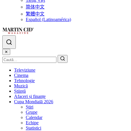
Tiếng Việt
简体中文
繁體中文
Español (Latinoamérica)
✕
Televiziune
Cinema
Tehnologie
Muzică
Știință
Afaceri și finanțe
Cupa Mondială 2026
Știri
Grupe
Calendar
Echipe
Statistici