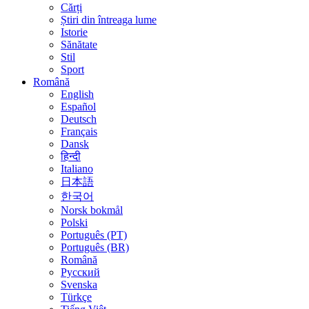
Cărți
Știri din întreaga lume
Istorie
Sănătate
Stil
Sport
Română
English
Español
Deutsch
Français
Dansk
हिन्दी
Italiano
日本語
한국어
Norsk bokmål
Polski
Português (PT)
Português (BR)
Română
Русский
Svenska
Türkçe