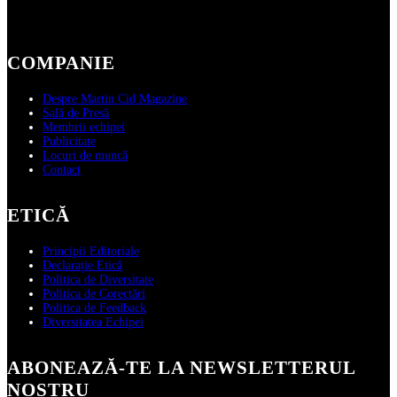
COMPANIE
Despre Martin Cid Magazine
Sală de Presă
Membrii echipei
Publicitate
Locuri de muncă
Contact
ETICĂ
Principii Editoriale
Declarație Etică
Politica de Diversitate
Politica de Corectări
Politica de Feedback
Diversitatea Echipei
ABONEAZĂ‑TE LA NEWSLETTERUL
NOSTRU