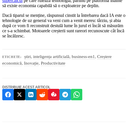
supercalcul
pe care rulează tehnologia, pariind pe platformă înainte
să existe economia capabilă să o exploateze pe deplin.
Dacă tiparul se menține, răspunsul cinstit la întrebarea dacă IA este o
tehnologie de uz general va veni cum a venit mereu: târziu, și abia
după ce vom fi reconstruit destulă lume în jurul ei încât să măsurăm
ce s-a schimbat. Motoarele creșterii sunt rareori recunoscute cât încă
se încălzesc.
știri
,
inteligența artificială
,
business-en1
,
Creștere
ETICHETE:
economică
,
Inovație
,
Productivitate
DISTRIBUIE ACEST ARTICOL