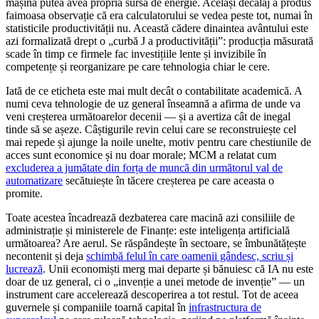
mașină putea avea propria sursă de energie. Același decalaj a produs
faimoasa observație că era calculatorului se vedea peste tot, numai în
statisticile productivității nu. Această cădere dinaintea avântului este
azi formalizată drept o „curbă J a productivității”: producția măsurată
scade în timp ce firmele fac investițiile lente și invizibile în
competențe și reorganizare pe care tehnologia chiar le cere.
Iată de ce eticheta este mai mult decât o contabilitate academică. A
numi ceva tehnologie de uz general înseamnă a afirma de unde va
veni creșterea următoarelor decenii — și a avertiza cât de inegal
tinde să se așeze. Câștigurile revin celui care se reconstruiește cel
mai repede și ajunge la noile unelte, motiv pentru care chestiunile de
acces sunt economice și nu doar morale; MCM a relatat cum
excluderea a jumătate din forța de muncă din următorul val de
automatizare
secătuiește în tăcere creșterea pe care aceasta o
promite.
Toate acestea încadrează dezbaterea care macină azi consiliile de
administrație și ministerele de Finanțe: este inteligența artificială
următoarea? Are aerul. Se răspândește în sectoare, se îmbunătățește
necontenit și deja
schimbă felul în care oamenii gândesc, scriu și
lucrează
. Unii economiști merg mai departe și bănuiesc că IA nu este
doar de uz general, ci o „invenție a unei metode de invenție” — un
instrument care accelerează descoperirea a tot restul. Tot de aceea
guvernele și companiile toarnă capital în
infrastructura de