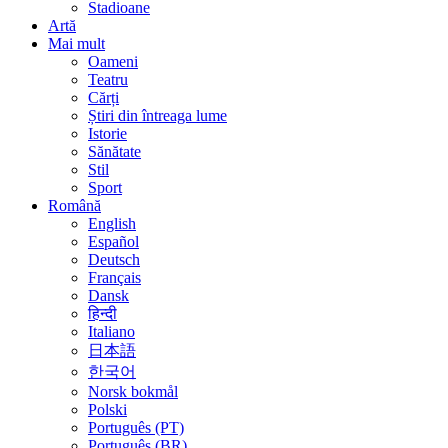
Stadioane
Artă
Mai mult
Oameni
Teatru
Cărți
Știri din întreaga lume
Istorie
Sănătate
Stil
Sport
Română
English
Español
Deutsch
Français
Dansk
हिन्दी
Italiano
日本語
한국어
Norsk bokmål
Polski
Português (PT)
Português (BR)