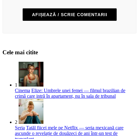
AFIȘEAZĂ / SCRIE COMENTARII
Cele mai citite
1
Cinema
Elize: Umbrele unei femei — filmul brazilian de
crimă care intră în apartament, nu în sala de tribunal
2
Seria
Tatăl fiicei mele pe Netflix — seria mexicană care
ascunde o revelație de douăzeci de ani într-un test de
transplant