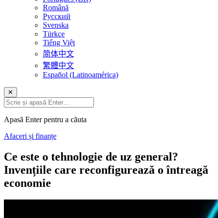
Română
Русский
Svenska
Türkçe
Tiếng Việt
简体中文
繁體中文
Español (Latinoamérica)
✕
Apasă Enter pentru a căuta
Afaceri și finanțe
Ce este o tehnologie de uz general?
Invențiile care reconfigurează o întreagă
economie