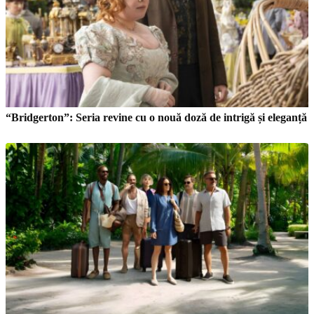
“Bridgerton”: Seria revine cu o nouă doză de intrigă și eleganță