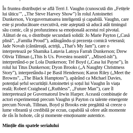
În fruntea distribuției se află Terri J. Vaughn (cunoscută din „Fetițele
lui tăticu’”, „The Steve Harvey Show”) în rolul Antoinettei
Dunkerson, Viceguvernatoarea inteligentă și capabilă. Vaughn, care
este și producătoare executivă, este așteptată să aducă atât timingul
său comic, cât și profunzimea sa emoțională acestui rol pivotal.
Alături de ea, o distribuție secundară solidă: Jo Marie Payton („Casă
plină”, „Familia Proud”), adăugându-și prezența comică veterană;
Jade Novah (cântăreață, actriță, „That’s My Jam”), care o
interpretează pe Shamika Latavia Latoya Farrah Dunkerson; Drew
Olivia Tillman („This Is Us. Povestea noastră”, „Mixed-ish”),
interpretând-o pe Lola Dunkerson; Tré Boyd („Casa lui Payne”), în
rolul lui Titus Dunkerson; Dyon Brooks („A Naughty Christmess
Story”), interpretându-l pe Basil Henderson; Karon Riley („Meet the
Browns”, „The Black Hamptons”), apărând ca Michael Davies,
potențial șeful securității Antoinettei și soțul lui Vaughn în viața
reală; Robert Craighead („Ruthless”, „Future Man”), care îl
interpretează pe Guvernatorul Irwin Harper. Această combinație de
actori experimentați precum Vaughn și Payton cu talente emergente
precum Novah, Tillman, Boyd și Brooks este pregătită să creeze o
lume vibrantă și credibilă pe ecran, capabilă să ofere atât momente
de râs în hohote, cât și momente emoționante autentice.
Mințile din spatele serialului