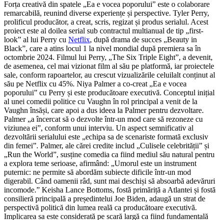
Forța creativă din spatele „Ea e vocea poporului” este o colaborare
remarcabilă, reunind diverse experiențe și perspective. Tyler Perry,
prolificul producător, a creat, scris, regizat și produs serialul. Acest
proiect este al doilea serial sub contractul multianual de tip „first-
look” al lui Perry cu
Netflix
, după drama de succes „Beauty in
Black”, care a atins locul 1 la nivel mondial după premiera sa în
octombrie 2024. Filmul lui Perry, „The Six Triple Eight”, a devenit,
de asemenea, cel mai vizionat film al său pe platformă, iar proiectele
sale, conform rapoartelor, au crescut vizualizările celuilalt conținut al
său pe Netflix cu 45%. Niya Palmer a co-creat „Ea e vocea
poporului” cu Perry și este producătoare executivă. Conceptul inițial
al unei comedii politice cu Vaughn în rol principal a venit de la
Vaughn însăși, care apoi a dus ideea la Palmer pentru dezvoltare.
Palmer „a încercat să o dezvolte într-un mod care să rezoneze cu
viziunea ei”, conform unui interviu. Un aspect semnificativ al
dezvoltării serialului este „echipa sa de scenariste formată exclusiv
din femei”. Palmer, ale cărei credite includ „Culisele celebrității” și
„Run the World”, susține comedia ca fiind mediul său natural pentru
a explora teme serioase, afirmând: „Umorul este un instrument
puternic: ne permite să abordăm subiecte dificile într-un mod
digerabil. Când oamenii râd, sunt mai deschiși să absoarbă adevăruri
incomode.” Keisha Lance Bottoms, fostă primăriță a Atlantei și fostă
consilieră principală a președintelui Joe Biden, adaugă un strat de
perspectivă politică din lumea reală ca producătoare executivă.
Implicarea sa este considerată pe scară largă ca fiind fundamentală