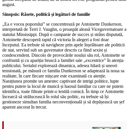
august.
Sinopsis: Râsete, politică și legături de familie
„Ea e vocea poporului” se concentrează pe Antoinette Dunkerson,
interpretată de Terri J. Vaughn, o proaspăt aleasă Viceguvernatoare a
statului Mississippi. După o campanie de succes și strâns disputată,
Antoinette descoperă rapid că victoria în alegeri a fost doar
începutul. Ea trebuie să navigheze prin apele înșelătoare ale politicii
de stat, servind sub un guvernator descris ca fiind sexist și
condescendent. Dincolo de provocările noului său rol, Antoinette se
confruntă și cu apariția bruscă a familiei sale „excentrice” în atenția
publicului. Serialul explorează dinamica, adesea hilară și uneori
tensionată, pe măsură ce familia Dunkerson se adaptează la noua sa
realitate, în care fiecare mișcare este examinată cu atenție.
Narațiunea promite un amestec captivant de intrigi politice, lupte
pentru putere la locul de muncă și haosul familiar cu care ne putem
identifica, toate filtrate printr-o lentilă comică. În timp ce Antoinette
încearcă să strălucească în rolul său politic, ea trebuie să își
gestioneze simultan familia neconvențională și să depășească un șef
aparent ancorat în trecut.