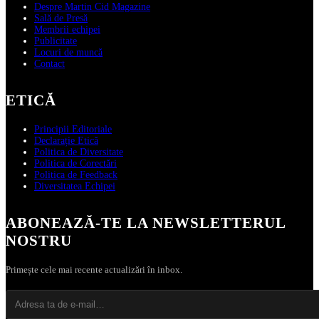
Despre Martin Cid Magazine
Sală de Presă
Membrii echipei
Publicitate
Locuri de muncă
Contact
ETICĂ
Principii Editoriale
Declarație Etică
Politica de Diversitate
Politica de Corectări
Politica de Feedback
Diversitatea Echipei
ABONEAZĂ‑TE LA NEWSLETTERUL
NOSTRU
Primește cele mai recente actualizări în inbox.