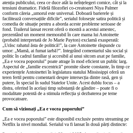
atenția publicului, ceea ce duce atât la neînțelegeri comice, cât și la
tensiuni dramatice. Fidelă filozofiei co-creatoarei Niya Palmer
conform căreia „umorul este universal. Doboară barierele și
facilitează conversațiile dificile”, serialul folosește satira politică și
comedia de situație pentru a aborda aceste probleme serioase de
fond. Trailerul lansat recent oferă o mostră a acestui amestec,
prezentând un moment memorabil în care mama lui Antoinette
(probabil interpretată de Jo Marie Payton) exclamă exasperată:
„Urăsc rahatul ăsta de politică!”, la care Antoinette răspunde cu
umor: „Mamă, ai fumat iarbă?”. Integrând comentariul său social și
politic în cadrul familiar și accesibil al unui sitcom axat pe familie,
„Ea e vocea poporului” poate atrage în mod eficient un public larg.
Aspectul de „familie excentrică” promite râsete constante, în timp ce
experiențele Antoinettei în legislatura statului Mississippi oferă un
teren fertil pentru comentarii despre intersecția dintre rasă, gen și
putere, în special în sudul Statelor Unite. Acest dublu focus – a
distra, oferind în același timp substanță de gândire – poate fi o
modalitate potentă de a stimula reflecția și dezbaterea pe teme
provocatoare.
Cum să vizionați „Ea e vocea poporului”
„Ea e vocea poporului” este disponibil exclusiv pentru streaming pe
Netflix la nivel mondial. Serialul va fi lansat în două părți distincte: