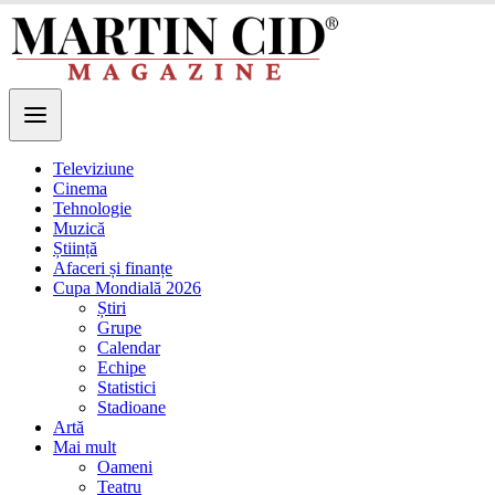
Televiziune
Cinema
Tehnologie
Muzică
Știință
Afaceri și finanțe
Cupa Mondială 2026
Știri
Grupe
Calendar
Echipe
Statistici
Stadioane
Artă
Mai mult
Oameni
Teatru