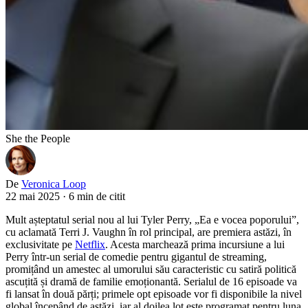
She the People
De
Veronica Loop
22 mai 2025
·
6 min de citit
Mult așteptatul serial nou al lui Tyler Perry, „Ea e vocea poporului”,
cu aclamată Terri J. Vaughn în rol principal, are premiera astăzi, în
exclusivitate pe
Netflix
. Acesta marchează prima incursiune a lui
Perry într-un serial de comedie pentru gigantul de streaming,
promițând un amestec al umorului său caracteristic cu satiră politică
ascuțită și dramă de familie emoționantă. Serialul de 16 episoade va
fi lansat în două părți; primele opt episoade vor fi disponibile la nivel
global începând de astăzi, iar al doilea lot este programat pentru luna