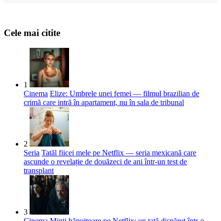
Cele mai citite
1
Cinema
Elize: Umbrele unei femei — filmul brazilian de
crimă care intră în apartament, nu în sala de tribunal
2
Seria
Tatăl fiicei mele pe Netflix — seria mexicană care
ascunde o revelație de douăzeci de ani într-un test de
transplant
3
Cinema
Minți bănuitoare pe Netflix: un tată dispărut într-o