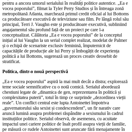
pentru a ancora umorul serialului în realități politice autentice. „Ea e
vocea poporului”, filmat la Tyler Perry Studios și în întreaga zonă
metropolitană Atlanta, marchează primul credit oficial al lui Bottoms
ca producătoare executivă de televiziune sau film. Pe lângă rolul său
principal, Terri J. Vaughn este și producătoare executivă, subliniind
angajamentul său profund față de un proiect pe care l-a
conceptualizat. Călătoria „Ea e vocea poporului” de la conceptul
inițial al lui Vaughn la un serial complet realizat, modelat de Palmer
și o echipă de scenariste exclusiv feminină, împuternicit de
capacitățile de producție ale lui Perry și îmbogățit de experiența
politică a lui Bottoms, sugerează un proces creativ deosebit de
stratificat.
Politica, dintr-o nouă perspectivă
„Ea e vocea poporului” aspiră la mai mult decât a distra; explorează
teme sociale semnificative cu o notă comică. Serialul abordează
chestiuni legate de „dinamica de gen, reprezentarea în politică și
complexitatea puterii”, totul în timp ce surprinde „dezordinea vieții
reale”. Un conflict central este lupta Antoinettei împotriva
„guvernatorului său sexist și condescendent”, un fir narativ care
aruncă lumină asupra problemei răspândite a sexismului în cadrul
instituțiilor politice. Serialul observă, de asemenea, cu acuitate
impactul unei cariere politice de înalt profil asupra vieții de familie,
pe măsură ce rudele Antoinettei sunt aruncate fără menajamente în