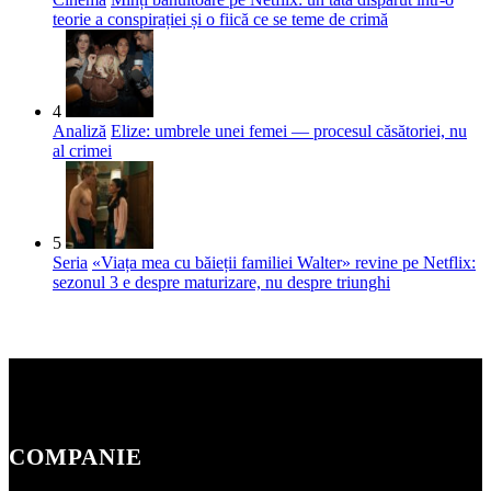
teorie a conspirației și o fiică ce se teme de crimă
4
Analiză
Elize: umbrele unei femei — procesul căsătoriei, nu
al crimei
5
Seria
«Viața mea cu băieții familiei Walter» revine pe Netflix:
sezonul 3 e despre maturizare, nu despre triunghi
COMPANIE