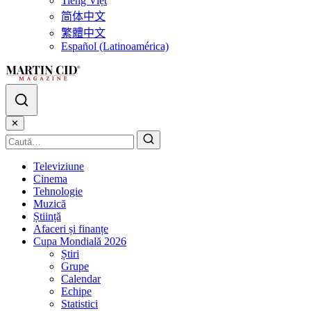
Tiếng Việt
简体中文
繁體中文
Español (Latinoamérica)
✕
Televiziune
Cinema
Tehnologie
Muzică
Știință
Afaceri și finanțe
Cupa Mondială 2026
Știri
Grupe
Calendar
Echipe
Statistici