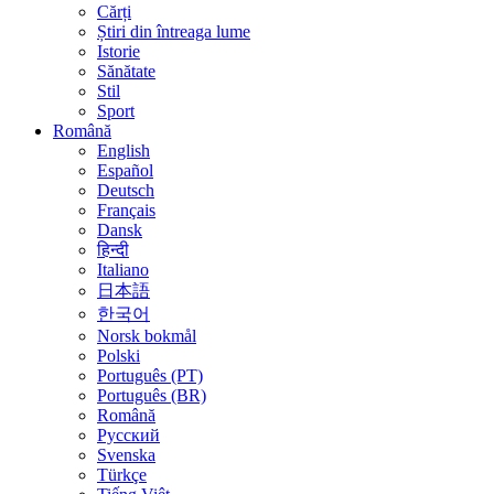
Cărți
Știri din întreaga lume
Istorie
Sănătate
Stil
Sport
Română
English
Español
Deutsch
Français
Dansk
हिन्दी
Italiano
日本語
한국어
Norsk bokmål
Polski
Português (PT)
Português (BR)
Română
Русский
Svenska
Türkçe