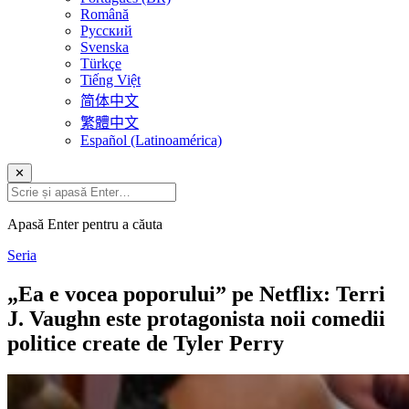
Română
Русский
Svenska
Türkçe
Tiếng Việt
简体中文
繁體中文
Español (Latinoamérica)
✕
Apasă Enter pentru a căuta
Seria
„Ea e vocea poporului” pe Netflix: Terri
J. Vaughn este protagonista noii comedii
politice create de Tyler Perry