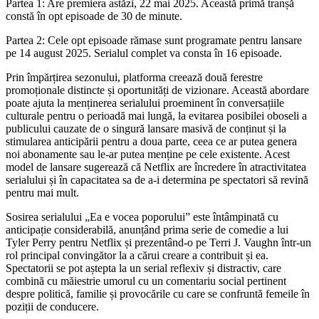
Partea 1: Are premiera astăzi, 22 mai 2025. Această primă tranșă
constă în opt episoade de 30 de minute.
Partea 2: Cele opt episoade rămase sunt programate pentru lansare
pe 14 august 2025. Serialul complet va consta în 16 episoade.
Prin împărțirea sezonului, platforma creează două ferestre
promoționale distincte și oportunități de vizionare. Această abordare
poate ajuta la menținerea serialului proeminent în conversațiile
culturale pentru o perioadă mai lungă, la evitarea posibilei oboseli a
publicului cauzate de o singură lansare masivă de conținut și la
stimularea anticipării pentru a doua parte, ceea ce ar putea genera
noi abonamente sau le-ar putea menține pe cele existente. Acest
model de lansare sugerează că Netflix are încredere în atractivitatea
serialului și în capacitatea sa de a-i determina pe spectatori să revină
pentru mai mult.
Sosirea serialului „Ea e vocea poporului” este întâmpinată cu
anticipație considerabilă, anunțând prima serie de comedie a lui
Tyler Perry pentru Netflix și prezentând-o pe Terri J. Vaughn într-un
rol principal convingător la a cărui creare a contribuit și ea.
Spectatorii se pot aștepta la un serial reflexiv și distractiv, care
combină cu măiestrie umorul cu un comentariu social pertinent
despre politică, familie și provocările cu care se confruntă femeile în
poziții de conducere.