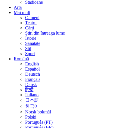
Stadioane
Artă
Mai mult
Oameni
Teatru
Cărți
Știri din întreaga lume
Istorie
Sănătate
Stil
Sport
Română
English
Español
Deutsch
Français
Dansk
हिन्दी
Italiano
日本語
한국어
Norsk bokmål
Polski
Português (PT)
Português (BR)