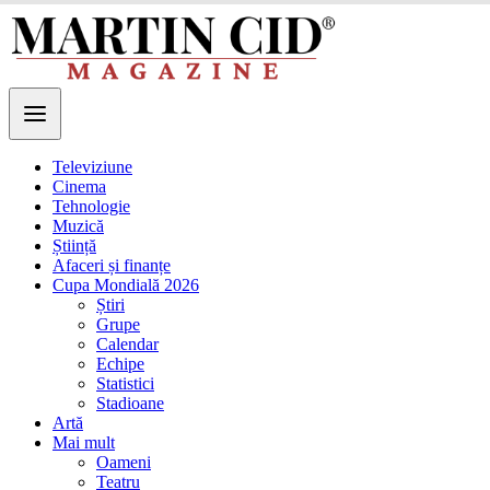
Televiziune
Cinema
Tehnologie
Muzică
Știință
Afaceri și finanțe
Cupa Mondială 2026
Știri
Grupe
Calendar
Echipe
Statistici
Stadioane
Artă
Mai mult
Oameni
Teatru