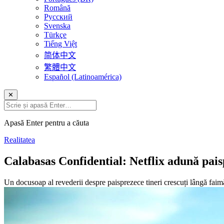
Română
Русский
Svenska
Türkçe
Tiếng Việt
简体中文
繁體中文
Español (Latinoamérica)
✕
Apasă Enter pentru a căuta
Realitatea
Calabasas Confidential: Netflix adună paisp
Un docusoap al revederii despre paisprezece tineri crescuți lângă faimă 