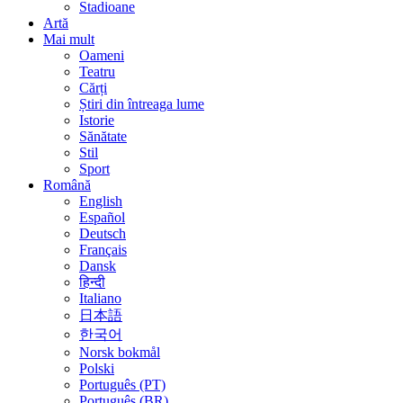
Stadioane
Artă
Mai mult
Oameni
Teatru
Cărți
Știri din întreaga lume
Istorie
Sănătate
Stil
Sport
Română
English
Español
Deutsch
Français
Dansk
हिन्दी
Italiano
日本語
한국어
Norsk bokmål
Polski
Português (PT)
Português (BR)