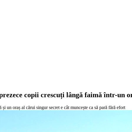
rezece copii crescuți lângă faimă într-un ora
și un oraș al cărui singur secret e cât muncește ca să pară fără efort