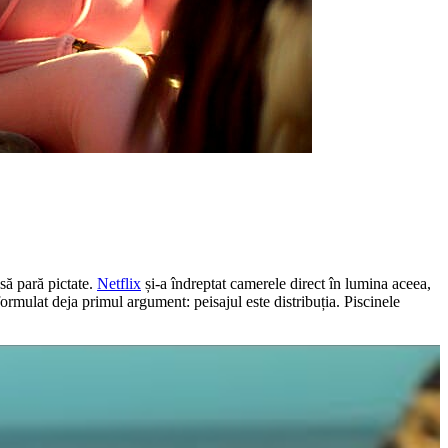
să pară pictate.
Netflix
și-a îndreptat camerele direct în lumina aceea,
formulat deja primul argument: peisajul este distribuția. Piscinele