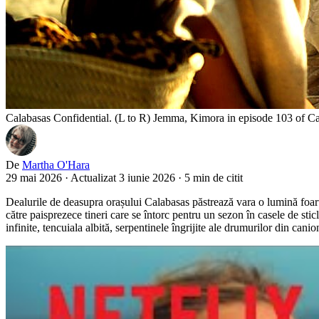
Calabasas Confidential. (L to R) Jemma, Kimora in episode 103 of Ca
De
Martha O'Hara
29 mai 2026
·
Actualizat 3 iunie 2026
·
5 min de citit
Dealurile de deasupra orașului Calabasas păstrează vara o lumină foarte
către paisprezece tineri care se întorc pentru un sezon în casele de stic
infinite, tencuiala albită, serpentinele îngrijite ale drumurilor din canio