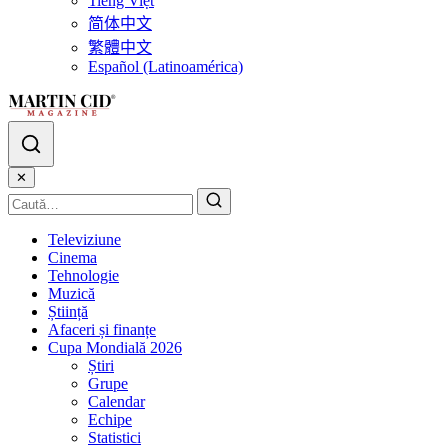
Tiếng Việt
简体中文
繁體中文
Español (Latinoamérica)
✕
Televiziune
Cinema
Tehnologie
Muzică
Știință
Afaceri și finanțe
Cupa Mondială 2026
Știri
Grupe
Calendar
Echipe
Statistici