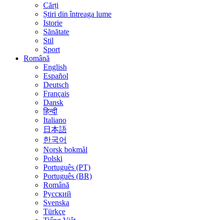
Cărți
Știri din întreaga lume
Istorie
Sănătate
Stil
Sport
Română
English
Español
Deutsch
Français
Dansk
हिन्दी
Italiano
日本語
한국어
Norsk bokmål
Polski
Português (PT)
Português (BR)
Română
Русский
Svenska
Türkçe