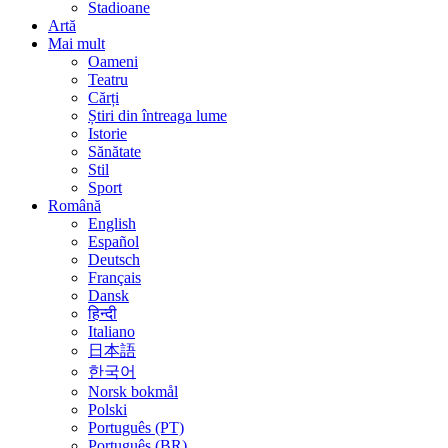
Stadioane
Artă
Mai mult
Oameni
Teatru
Cărți
Știri din întreaga lume
Istorie
Sănătate
Stil
Sport
Română
English
Español
Deutsch
Français
Dansk
हिन्दी
Italiano
日本語
한국어
Norsk bokmål
Polski
Português (PT)
Português (BR)