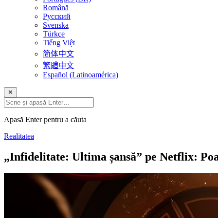
Română
Русский
Svenska
Türkçe
Tiếng Việt
简体中文
繁體中文
Español (Latinoamérica)
✕
Apasă Enter pentru a căuta
Realitatea
„Infidelitate: Ultima șansă” pe Netflix: Poa