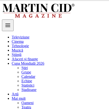
Televiziune
Cinema
Tehnologie
Muzică
Știință
Afaceri și finanțe
Cupa Mondială 2026
Știri
Grupe
Calendar
Echipe
Statistici
Stadioane
Artă
Mai mult
Oameni
Teatru