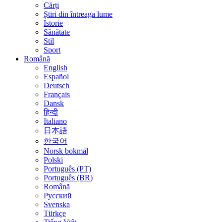
Cărți
Știri din întreaga lume
Istorie
Sănătate
Stil
Sport
Română
English
Español
Deutsch
Français
Dansk
हिन्दी
Italiano
日本語
한국어
Norsk bokmål
Polski
Português (PT)
Português (BR)
Română
Русский
Svenska
Türkçe