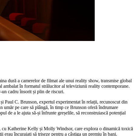
umina dură a camerelor de filmat ale unui reality show, transmise global
l ambalat în formatul strălucitor al televiziunii reality contemporane.
-un cadru însorit și plin de riscuri.
i Paul C. Brunson, expertul experimentat în relații, recunoscut din
un umăr pe care să plângă, în timp ce Brunson oferă îndrumare
opul de a le ajuta să-și înfrunte greșelile, să reconstruiască potențial
19, cu Katherine Kelly și Molly Windsor, care explora o dinamică toxică
 erau încurajați să trișeze pentru a câștiga un premiu în bani.