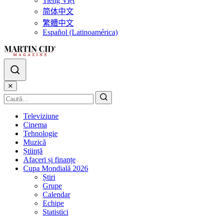
Tiếng Việt
简体中文
繁體中文
Español (Latinoamérica)
✕
Televiziune
Cinema
Tehnologie
Muzică
Știință
Afaceri și finanțe
Cupa Mondială 2026
Știri
Grupe
Calendar
Echipe
Statistici