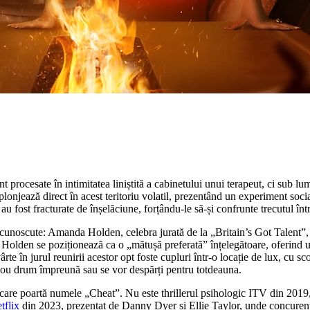
nt procesate în intimitatea liniștită a cabinetului unui terapeut, ci sub l
plonjează direct în acest teritoriu volatil, prezentând un experiment socia
au fost fracturate de înșelăciune, forțându-le să-și confrunte trecutul într
cunoscute: Amanda Holden, celebra jurată de la „Britain’s Got Talent”, ș
olden se poziționează ca o „mătușă preferată” înțelegătoare, oferind 
ârte în jurul reunirii acestor opt foste cupluri într-o locație de lux, cu sc
 nou drum împreună sau se vor despărți pentru totdeauna.
ții care poartă numele „Cheat”. Nu este thrillerul psihologic ITV din 20
tflix
din 2023, prezentat de Danny Dyer și Ellie Taylor, unde concurenții