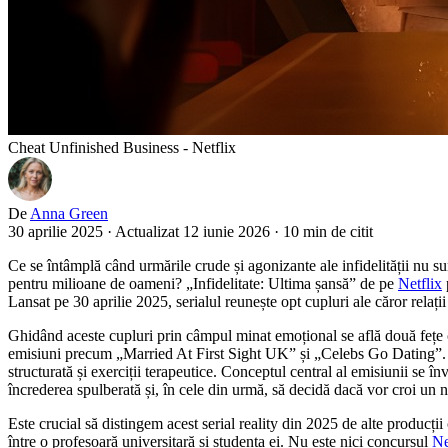
Cheat Unfinished Business - Netflix
De
Anna Green
30 aprilie 2025
·
Actualizat 12 iunie 2026
·
10 min de citit
Ce se întâmplă când urmările crude și agonizante ale infidelității nu su
pentru milioane de oameni? „Infidelitate: Ultima șansă” de pe
Netflix
Lansat pe 30 aprilie 2025, serialul reunește opt cupluri ale căror relații 
Ghidând aceste cupluri prin câmpul minat emoțional se află două fețe 
emisiuni precum „Married At First Sight UK” și „Celebs Go Dating”. H
structurată și exerciții terapeutice. Conceptul central al emisiunii se înv
încrederea spulberată și, în cele din urmă, să decidă dacă vor croi un
Este crucial să distingem acest serial reality din 2025 de alte produc
între o profesoară universitară și studenta ei. Nu este nici concursul
Ne