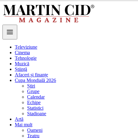
Televiziune
Cinema
Tehnologie
Muzică
Știință
Afaceri și finanțe
Cupa Mondială 2026
Știri
Grupe
Calendar
Echipe
Statistici
Stadioane
Artă
Mai mult
Oameni
Teatru