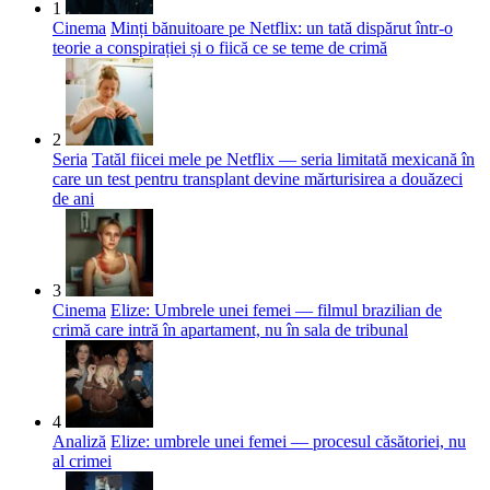
1
Cinema
Minți bănuitoare pe Netflix: un tată dispărut într-o
teorie a conspirației și o fiică ce se teme de crimă
2
Seria
Tatăl fiicei mele pe Netflix — seria limitată mexicană în
care un test pentru transplant devine mărturisirea a douăzeci
de ani
3
Cinema
Elize: Umbrele unei femei — filmul brazilian de
crimă care intră în apartament, nu în sala de tribunal
4
Analiză
Elize: umbrele unei femei — procesul căsătoriei, nu
al crimei