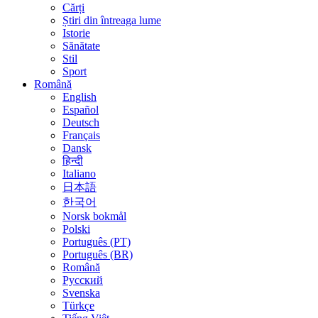
Cărți
Știri din întreaga lume
Istorie
Sănătate
Stil
Sport
Română
English
Español
Deutsch
Français
Dansk
हिन्दी
Italiano
日本語
한국어
Norsk bokmål
Polski
Português (PT)
Português (BR)
Română
Русский
Svenska
Türkçe