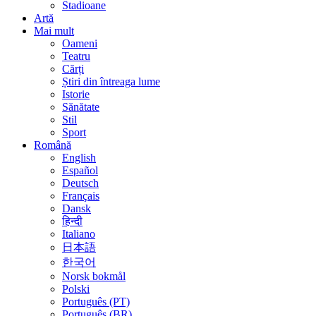
Stadioane
Artă
Mai mult
Oameni
Teatru
Cărți
Știri din întreaga lume
Istorie
Sănătate
Stil
Sport
Română
English
Español
Deutsch
Français
Dansk
हिन्दी
Italiano
日本語
한국어
Norsk bokmål
Polski
Português (PT)
Português (BR)