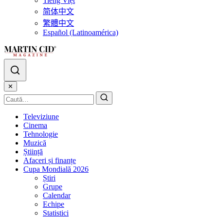
Tiếng Việt
简体中文
繁體中文
Español (Latinoamérica)
✕
Televiziune
Cinema
Tehnologie
Muzică
Știință
Afaceri și finanțe
Cupa Mondială 2026
Știri
Grupe
Calendar
Echipe
Statistici