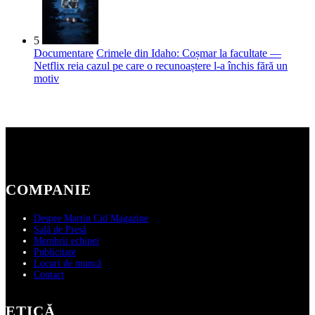
5
Documentare
Crimele din Idaho: Coșmar la facultate —
Netflix reia cazul pe care o recunoaștere l-a închis fără un
motiv
COMPANIE
Despre Martin Cid Magazine
Sală de Presă
Membrii echipei
Publicitate
Locuri de muncă
Contact
ETICĂ