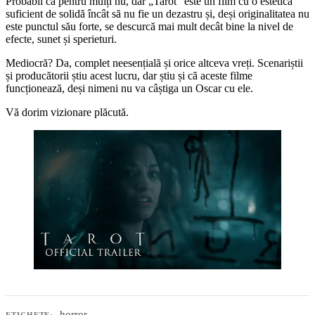
Probabil că pentru mulți nu, dar „Tarot” este un film cu o estetică
suficient de solidă încât să nu fie un dezastru și, deși originalitatea nu
este punctul său forte, se descurcă mai mult decât bine la nivel de
efecte, sunet și sperieturi.
Mediocră? Da, complet neesențială și orice altceva vreți. Scenariștii
și producătorii știu acest lucru, dar știu și că aceste filme
funcționează, deși nimeni nu va câștiga un Oscar cu ele.
Vă dorim vizionare plăcută.
horror
ETICHETE: