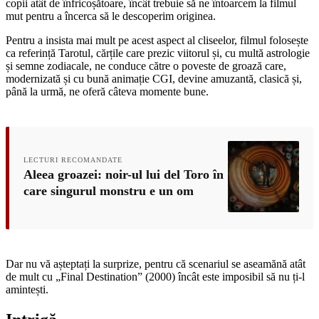
copii atât de înfricoșătoare, încât trebuie să ne întoarcem la filmul
mut pentru a încerca să le descoperim originea.
Pentru a insista mai mult pe acest aspect al cliseelor, filmul folosește
ca referință Tarotul, cărțile care prezic viitorul și, cu multă astrologie
și semne zodiacale, ne conduce către o poveste de groază care,
modernizată și cu bună animație CGI, devine amuzantă, clasică și,
până la urmă, ne oferă câteva momente bune.
LECTURI RECOMANDATE
Aleea groazei: noir-ul lui del Toro în
care singurul monstru e un om
Dar nu vă așteptați la surprize, pentru că scenariul se aseamănă atât
de mult cu „Final Destination” (2000) încât este imposibil să nu ți-l
amintești.