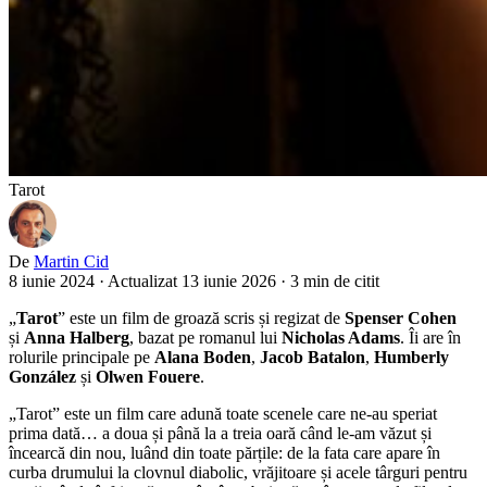
Tarot
De
Martin Cid
8 iunie 2024
·
Actualizat 13 iunie 2026
·
3 min de citit
„
Tarot
” este un film de groază scris și regizat de
Spenser Cohen
și
Anna Halberg
, bazat pe romanul lui
Nicholas Adams
. Îi are în
rolurile principale pe
Alana Boden
,
Jacob Batalon
,
Humberly
González
și
Olwen Fouere
.
„Tarot” este un film care adună toate scenele care ne-au speriat
prima dată… a doua și până la a treia oară când le-am văzut și
încearcă din nou, luând din toate părțile: de la fata care apare în
curba drumului la clovnul diabolic, vrăjitoare și acele târguri pentru