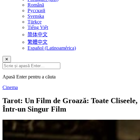
Română
Русский
Svenska
Türkçe
Tiếng Việt
简体中文
繁體中文
Español (Latinoamérica)
✕
Apasă Enter pentru a căuta
Cinema
Tarot: Un Film de Groază: Toate Cliseele,
Într-un Singur Film