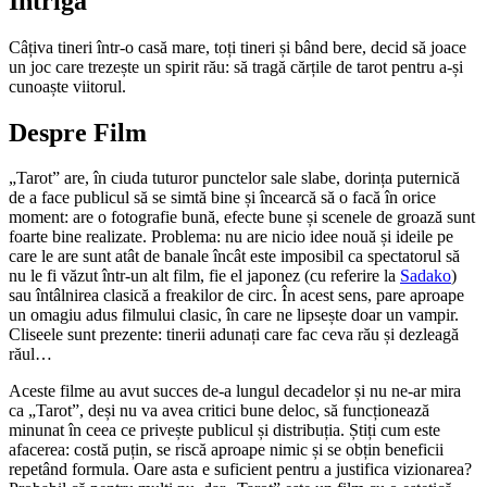
Intrigă
Câțiva tineri într-o casă mare, toți tineri și bând bere, decid să joace
un joc care trezește un spirit rău: să tragă cărțile de tarot pentru a-și
cunoaște viitorul.
Despre Film
„Tarot” are, în ciuda tuturor punctelor sale slabe, dorința puternică
de a face publicul să se simtă bine și încearcă să o facă în orice
moment: are o fotografie bună, efecte bune și scenele de groază sunt
foarte bine realizate. Problema: nu are nicio idee nouă și ideile pe
care le are sunt atât de banale încât este imposibil ca spectatorul să
nu le fi văzut într-un alt film, fie el japonez (cu referire la
Sadako
)
sau întâlnirea clasică a freakilor de circ. În acest sens, pare aproape
un omagiu adus filmului clasic, în care ne lipsește doar un vampir.
Cliseele sunt prezente: tinerii adunați care fac ceva rău și dezleagă
răul…
Aceste filme au avut succes de-a lungul decadelor și nu ne-ar mira
ca „Tarot”, deși nu va avea critici bune deloc, să funcționează
minunat în ceea ce privește publicul și distribuția. Știți cum este
afacerea: costă puțin, se riscă aproape nimic și se obțin beneficii
repetând formula. Oare asta e suficient pentru a justifica vizionarea?