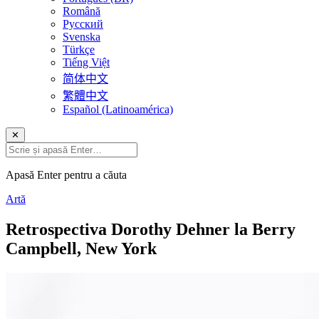
Română
Русский
Svenska
Türkçe
Tiếng Việt
简体中文
繁體中文
Español (Latinoamérica)
✕
Apasă Enter pentru a căuta
Artă
Retrospectiva Dorothy Dehner la Berry
Campbell, New York