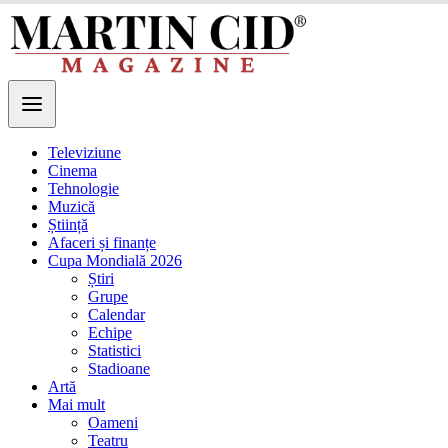
Televiziune
Cinema
Tehnologie
Muzică
Știință
Afaceri și finanțe
Cupa Mondială 2026
Știri
Grupe
Calendar
Echipe
Statistici
Stadioane
Artă
Mai mult
Oameni
Teatru