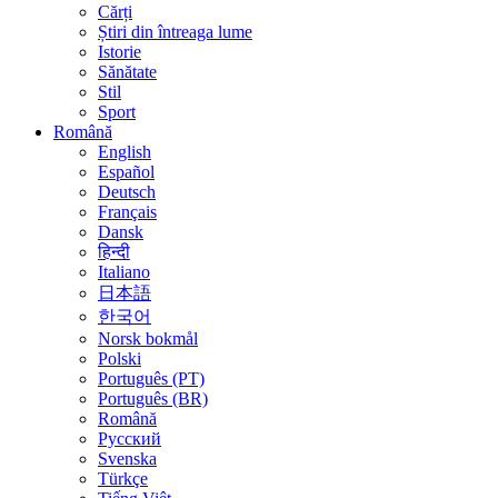
Cărți
Știri din întreaga lume
Istorie
Sănătate
Stil
Sport
Română
English
Español
Deutsch
Français
Dansk
हिन्दी
Italiano
日本語
한국어
Norsk bokmål
Polski
Português (PT)
Português (BR)
Română
Русский
Svenska
Türkçe