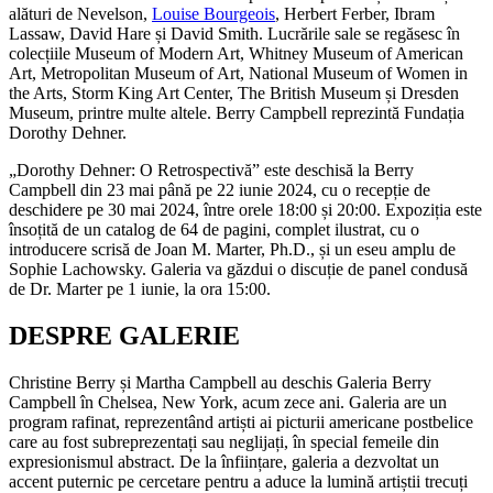
alături de Nevelson,
Louise Bourgeois
, Herbert Ferber, Ibram
Lassaw, David Hare și David Smith. Lucrările sale se regăsesc în
colecțiile Museum of Modern Art, Whitney Museum of American
Art, Metropolitan Museum of Art, National Museum of Women in
the Arts, Storm King Art Center, The British Museum și Dresden
Museum, printre multe altele. Berry Campbell reprezintă Fundația
Dorothy Dehner.
„Dorothy Dehner: O Retrospectivă” este deschisă la Berry
Campbell din 23 mai până pe 22 iunie 2024, cu o recepție de
deschidere pe 30 mai 2024, între orele 18:00 și 20:00. Expoziția este
însoțită de un catalog de 64 de pagini, complet ilustrat, cu o
introducere scrisă de Joan M. Marter, Ph.D., și un eseu amplu de
Sophie Lachowsky. Galeria va găzdui o discuție de panel condusă
de Dr. Marter pe 1 iunie, la ora 15:00.
DESPRE GALERIE
Christine Berry și Martha Campbell au deschis Galeria Berry
Campbell în Chelsea, New York, acum zece ani. Galeria are un
program rafinat, reprezentând artiști ai picturii americane postbelice
care au fost subreprezentați sau neglijați, în special femeile din
expresionismul abstract. De la înființare, galeria a dezvoltat un
accent puternic pe cercetare pentru a aduce la lumină artiștii trecuți