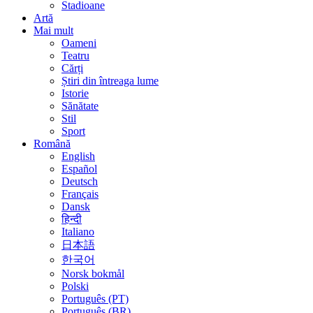
Stadioane
Artă
Mai mult
Oameni
Teatru
Cărți
Știri din întreaga lume
Istorie
Sănătate
Stil
Sport
Română
English
Español
Deutsch
Français
Dansk
हिन्दी
Italiano
日本語
한국어
Norsk bokmål
Polski
Português (PT)
Português (BR)