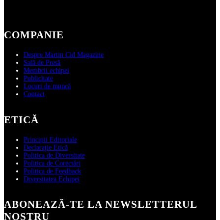
COMPANIE
Despre Martin Cid Magazine
Sală de Presă
Membrii echipei
Publicitate
Locuri de muncă
Contact
ETICĂ
Principii Editoriale
Declarație Etică
Politica de Diversitate
Politica de Corectări
Politica de Feedback
Diversitatea Echipei
ABONEAZĂ‑TE LA NEWSLETTERUL
NOSTRU