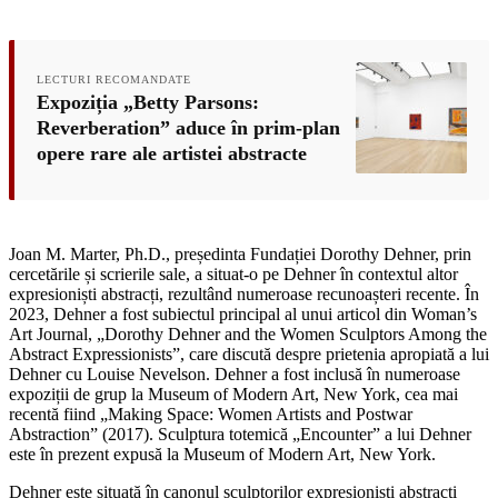
LECTURI RECOMANDATE
Expoziția „Betty Parsons:
Reverberation” aduce în prim-plan
opere rare ale artistei abstracte
Joan M. Marter, Ph.D., președinta Fundației Dorothy Dehner, prin
cercetările și scrierile sale, a situat-o pe Dehner în contextul altor
expresioniști abstracți, rezultând numeroase recunoașteri recente. În
2023, Dehner a fost subiectul principal al unui articol din Woman’s
Art Journal, „Dorothy Dehner and the Women Sculptors Among the
Abstract Expressionists”, care discută despre prietenia apropiată a lui
Dehner cu Louise Nevelson. Dehner a fost inclusă în numeroase
expoziții de grup la Museum of Modern Art, New York, cea mai
recentă fiind „Making Space: Women Artists and Postwar
Abstraction” (2017). Sculptura totemică „Encounter” a lui Dehner
este în prezent expusă la Museum of Modern Art, New York.
Dehner este situată în canonul sculptorilor expresioniști abstracți