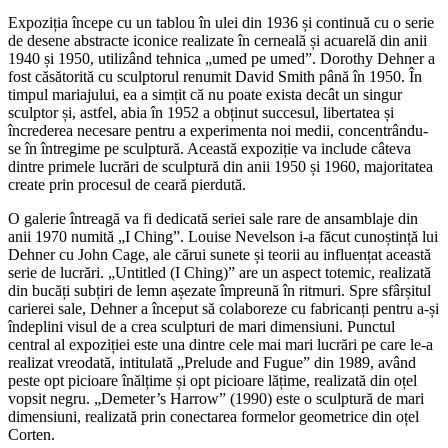
Expoziția începe cu un tablou în ulei din 1936 și continuă cu o serie
de desene abstracte iconice realizate în cerneală și acuarelă din anii
1940 și 1950, utilizând tehnica „umed pe umed”. Dorothy Dehner a
fost căsătorită cu sculptorul renumit David Smith până în 1950. În
timpul mariajului, ea a simțit că nu poate exista decât un singur
sculptor și, astfel, abia în 1952 a obținut succesul, libertatea și
încrederea necesare pentru a experimenta noi medii, concentrându-
se în întregime pe sculptură. Această expoziție va include câteva
dintre primele lucrări de sculptură din anii 1950 și 1960, majoritatea
create prin procesul de ceară pierdută.
O galerie întreagă va fi dedicată seriei sale rare de ansamblaje din
anii 1970 numită „I Ching”. Louise Nevelson i-a făcut cunoștință lui
Dehner cu John Cage, ale cărui sunete și teorii au influențat această
serie de lucrări. „Untitled (I Ching)” are un aspect totemic, realizată
din bucăți subțiri de lemn așezate împreună în ritmuri. Spre sfârșitul
carierei sale, Dehner a început să colaboreze cu fabricanți pentru a-și
îndeplini visul de a crea sculpturi de mari dimensiuni. Punctul
central al expoziției este una dintre cele mai mari lucrări pe care le-a
realizat vreodată, intitulată „Prelude and Fugue” din 1989, având
peste opt picioare înălțime și opt picioare lățime, realizată din oțel
vopsit negru. „Demeter’s Harrow” (1990) este o sculptură de mari
dimensiuni, realizată prin conectarea formelor geometrice din oțel
Corten.