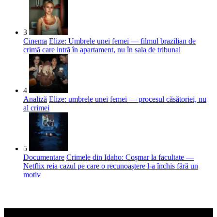
3
Cinema
Elize: Umbrele unei femei — filmul brazilian de
crimă care intră în apartament, nu în sala de tribunal
4
Analiză
Elize: umbrele unei femei — procesul căsătoriei, nu
al crimei
5
Documentare
Crimele din Idaho: Coșmar la facultate —
Netflix reia cazul pe care o recunoaștere l-a închis fără un
motiv