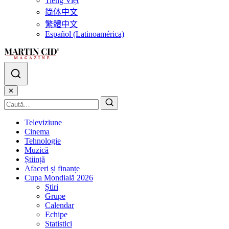
Tiếng Việt
简体中文
繁體中文
Español (Latinoamérica)
✕
Televiziune
Cinema
Tehnologie
Muzică
Știință
Afaceri și finanțe
Cupa Mondială 2026
Știri
Grupe
Calendar
Echipe
Statistici