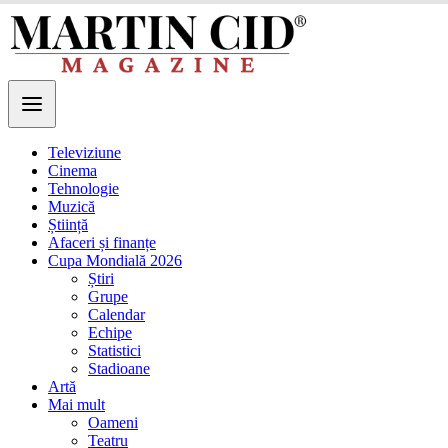
Televiziune
Cinema
Tehnologie
Muzică
Știință
Afaceri și finanțe
Cupa Mondială 2026
Știri
Grupe
Calendar
Echipe
Statistici
Stadioane
Artă
Mai mult
Oameni
Teatru