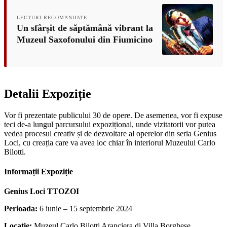
LECTURI RECOMANDATE
Un sfârșit de săptămână vibrant la
Muzeul Saxofonului din Fiumicino
Detalii Expoziție
Vor fi prezentate publicului 30 de opere. De asemenea, vor fi expuse
teci de-a lungul parcursului expozițional, unde vizitatorii vor putea
vedea procesul creativ și de dezvoltare al operelor din seria Genius
Loci, cu creația care va avea loc chiar în interiorul Muzeului Carlo
Bilotti.
Informații Expoziție
Genius Loci TTOZOI
Perioada:
6 iunie – 15 septembrie 2024
Locație:
Muzeul Carlo Bilotti Aranciera di Villa Borghese