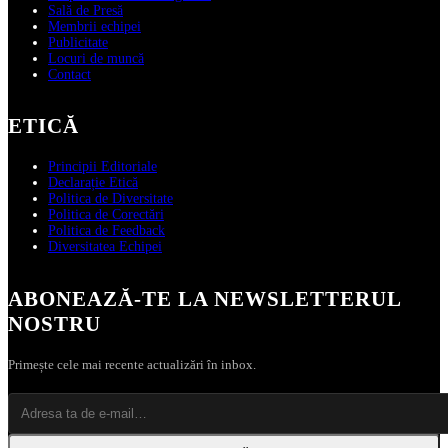
Sală de Presă
Membrii echipei
Publicitate
Locuri de muncă
Contact
ETICĂ
Principii Editoriale
Declarație Etică
Politica de Diversitate
Politica de Corectări
Politica de Feedback
Diversitatea Echipei
ABONEAZĂ‑TE LA NEWSLETTERUL
NOSTRU
Primește cele mai recente actualizări în inbox.