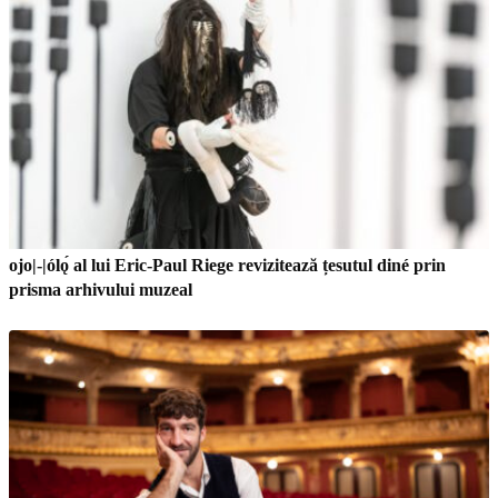
ojo|-|ólǫ́ al lui Eric-Paul Riege revizitează țesutul diné prin
prisma arhivului muzeal