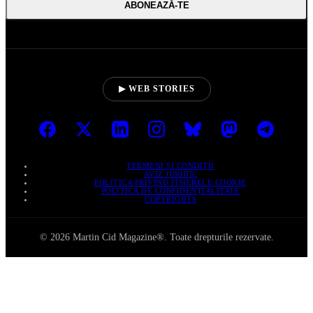
ABONEAZĂ‑TE
▶ WEB STORIES
TERMENI ȘI CONDIȚII
AVIZ JURIDIC
POLITICA PRIVIND FIȘIERELE COOKIE
POLITICA DE CONFIDENȚIALITATE
COPYRIGHTS
© 2026 Martin Cid Magazine®. Toate drepturile rezervate.