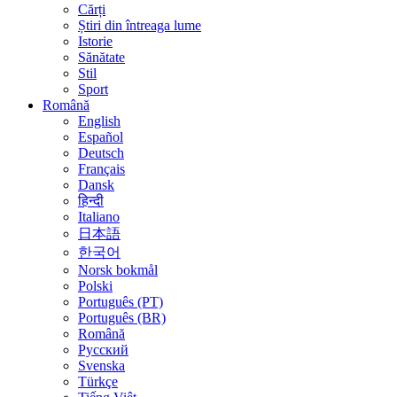
Cărți
Știri din întreaga lume
Istorie
Sănătate
Stil
Sport
Română
English
Español
Deutsch
Français
Dansk
हिन्दी
Italiano
日本語
한국어
Norsk bokmål
Polski
Português (PT)
Português (BR)
Română
Русский
Svenska
Türkçe