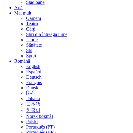
Stadioane
Artă
Mai mult
Oameni
Teatru
Cărți
Știri din întreaga lume
Istorie
Sănătate
Stil
Sport
Română
English
Español
Deutsch
Français
Dansk
हिन्दी
Italiano
日本語
한국어
Norsk bokmål
Polski
Português (PT)
Português (BR)