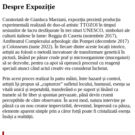
Despre Expoziție
Curatoriată de Gianluca Marziani, expoziția prezintă producția
experimentală realizată de duo-ul artistic TTOZOI în timpul
sesiunilor de lucru desfășurate în trei situri UNESCO, simboluri ale
culturii italiene în lume: Reggia di Caserta (noiembrie 2017),
Amfiteatrul Complexului arheologic din Pompei (decembrie 2017)
și Colosseum (iunie 2022). În fiecare dintre aceste locații istorice,
artiștii au folosit o metodă inovatoare de transformare genetică în
pictură, lăsând pe pânze crude praf și microorganisme (mucegaiuri)
să se dezvolte, pentru ca apoi să oprească procesul cu reagenți
speciali atunci când actul creativ era considerat încheiat.
Prin acest proces realizat în patru mâini, între hazard și control,
artiștii își propun să „captureze” sufletul locului, humusul, esența sa
vitală unică și irepetabilă, transferând-o pe suport și lăsând ca
tramele să fie liber și spontan pervazate, până devin cromii
perceptibile de către observator. În acest mod, natura intervine pe
pânză ca un nou creator imprevizibil, devenind, împreună cu pânza,
elemente aparent simple prin a căror forță poate fi cristalizată esența
însăși a realității.