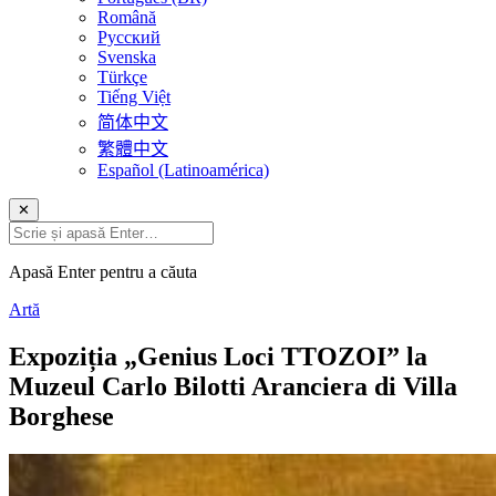
Română
Русский
Svenska
Türkçe
Tiếng Việt
简体中文
繁體中文
Español (Latinoamérica)
✕
Apasă Enter pentru a căuta
Artă
Expoziția „Genius Loci TTOZOI” la
Muzeul Carlo Bilotti Aranciera di Villa
Borghese