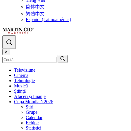
Tiếng Việt
简体中文
繁體中文
Español (Latinoamérica)
✕
Televiziune
Cinema
Tehnologie
Muzică
Știință
Afaceri și finanțe
Cupa Mondială 2026
Știri
Grupe
Calendar
Echipe
Statistici