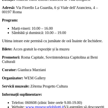
Adresă:
Via Fiorello La Guardia, 6 și Viale dell’Aranciera, 4 –
00197 Roma
Program:
Marți-vineri: 10.00 – 16.00
Sâmbătă și duminică: 10.00 – 19.00
Ultima intrare este permisă cu jumătate de oră înainte de închidere.
Bilete:
Acces gratuit la expoziție și la muzeu
Promotori:
Roma Capitale, Sovrintendenza Capitolina ai Beni
Culturali
Curator:
Gianluca Marziani
Organizator:
WEM Gallery
Servicii muzeale:
Zètema Progetto Cultura
Informații suplimentare:
Telefon: 060608 (zilnic între orele 9.00-19.00)
Website:
www.museocarlobilotti.it
Vă așteptăm să descoperiți