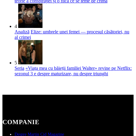
teorie a conspirației și o fiică ce se teme de crimă
4
Analiză
Elize: umbrele unei femei — procesul căsătoriei, nu
al crimei
5
Seria
«Viața mea cu băieții familiei Walter» revine pe Netflix:
sezonul 3 e despre maturizare, nu despre triunghi
COMPANIE
Despre Martin Cid Magazine