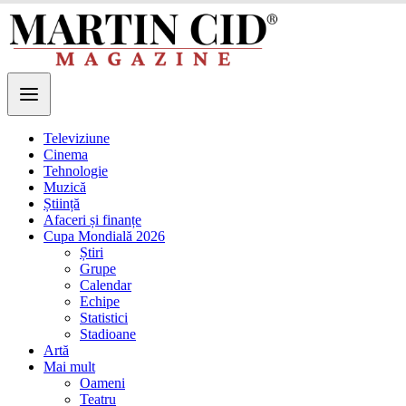
Televiziune
Cinema
Tehnologie
Muzică
Știință
Afaceri și finanțe
Cupa Mondială 2026
Știri
Grupe
Calendar
Echipe
Statistici
Stadioane
Artă
Mai mult
Oameni
Teatru