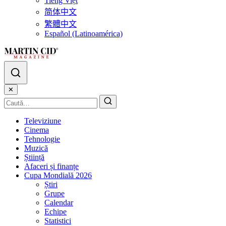
Tiếng Việt
简体中文
繁體中文
Español (Latinoamérica)
✕
Televiziune
Cinema
Tehnologie
Muzică
Știință
Afaceri și finanțe
Cupa Mondială 2026
Știri
Grupe
Calendar
Echipe
Statistici