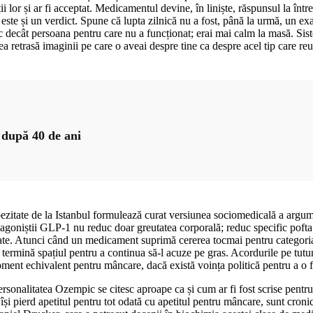
ții lor și ar fi acceptat. Medicamentul devine, în liniște, răspunsul la înt
; este și un verdict. Spune că lupta zilnică nu a fost, până la urmă, un e
c decât persoana pentru care nu a funcționat; erai mai calm la masă. Sis
 retrasă imaginii pe care o aveai despre tine ca despre acel tip care reu
r după 40 de ani
zitate de la Istanbul formulează curat versiunea sociomedicală a ar
goniștii GLP-1 nu reduc doar greutatea corporală; reduc specific pofta 
itate. Atunci când un medicament suprimă cererea tocmai pentru categori
 termină spațiul pentru a continua să-l acuze pe gras. Acordurile pe tutu
oment echivalent pentru mâncare, dacă există voința politică pentru a o f
ersonalitatea Ozempic se citesc aproape ca și cum ar fi fost scrise pent
 își pierd apetitul pentru tot odată cu apetitul pentru mâncare, sunt cronic