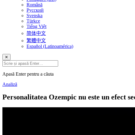
Română
Русский
Svenska
Türkçe
Tiếng Việt
简体中文
繁體中文
Español (Latinoamérica)
✕
Apasă Enter pentru a căuta
Analiză
Personalitatea Ozempic nu este un efect se