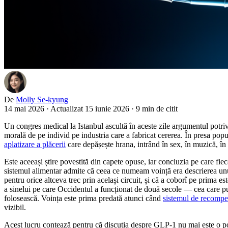
De
Molly Se-kyung
14 mai 2026
·
Actualizat 15 iunie 2026
·
9 min de citit
Un congres medical la Istanbul ascultă în aceste zile argumentul potri
morală de pe individ pe industria care a fabricat cererea. În presa popu
aplatizare a plăcerii
care depășește hrana, intrând în sex, în muzică, în da
Este aceeași știre povestită din capete opuse, iar concluzia pe care fiec
sistemul alimentar admite că ceea ce numeam voință era descrierea unui 
pentru orice altceva trec prin același circuit, și că a coborî pe prima
a sinelui pe care Occidentul a funcționat de două secole — cea care pun
folosească. Voința este prima predată atunci când
sistemul de recomp
vizibil.
Acest lucru contează pentru că discuția despre GLP-1 nu mai este o poves