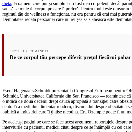
dietă
, la oameni care pur și simplu ar fi fost mai corpolenți decât părin
sau să se mute în corpul pe care îl preferă. Pentru mulți este o ușurare
regimul tău de wellness a funcționat, nu era pentru că erai mai puterni
Demnitatea redată persoanei care nu reușea să slăbească este demnitatea
LECTURI RECOMANDATE
De ce corpul tău percepe diferit prețul fiecărui paha
Eseul Hagenaars-Schmidt prezentat la Congresul European pentru Obe
Schmidt, Universitatea California din San Francisco — reamintesc că a
o indică de două decenii drept cauză apropiată a tranziției către obez
centrală a mediului alimentar modern, discursului despre obezitate i se
publică a industriei care îi țintise nicotina. Era Ozempic poate fi un m
Pe aceleași pagini pe care se face acest argument, reportajele despre p
interviurile cu pacienți, medicii citați despre ce se întâmplă cu cei care