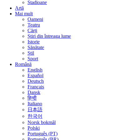
Stadioane
Artă
Mai mult
Oameni
Teatru
Cărți
Știri din întreaga lume
Istorie
Sănătate
Stil
Sport
Română
English
Español
Deutsch
Français
Dansk
हिन्दी
Italiano
日本語
한국어
Norsk bokmål
Polski
Português (PT)
Português (BR)