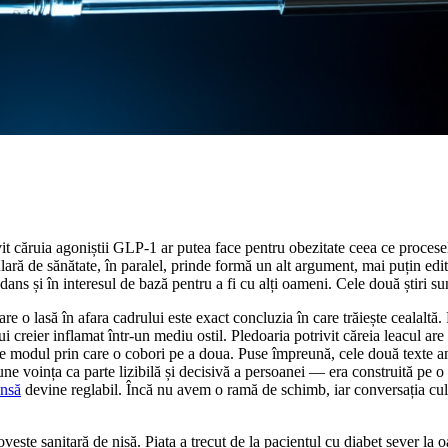
vit căruia agoniștii GLP-1 ar putea face pentru obezitate ceea ce proce
lară de sănătate, în paralel, prinde formă un alt argument, mai puțin edito
ns și în interesul de bază pentru a fi cu alți oameni. Cele două știri sunt 
are o lasă în afara cadrului este exact concluzia în care trăiește cealalt
creier inflamat într-un mediu ostil. Pledoaria potrivit căreia leacul ar
 este modul prin care o cobori pe a doua. Puse împreună, cele două texte 
e voința ca parte lizibilă și decisivă a persoanei — era construită pe o 
ensă
devine reglabil. Încă nu avem o ramă de schimb, iar conversația cult
te sanitară de nișă. Piața a trecut de la pacientul cu diabet sever la oam