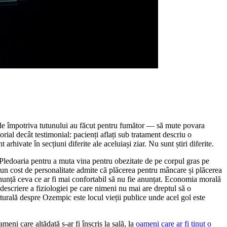
sele împotriva tutunului au făcut pentru fumător — să mute povara
rial decât testimonial: pacienți aflați sub tratament descriu o
arhivate în secțiuni diferite ale aceluiași ziar. Nu sunt știri diferite.
ă. Pledoaria pentru a muta vina pentru obezitate de pe corpul gras pe
e un cost de personalitate admite că plăcerea pentru mâncare și plăcerea
anunță ceva ce ar fi mai confortabil să nu fie anunțat. Economia morală
descriere a fiziologiei pe care nimeni nu mai are dreptul să o
urală despre Ozempic este locul vieții publice unde acel gol este
eni care altădată s-ar fi înscris la sală, la
oameni care ar fi ținut o