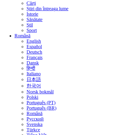
Cărți
Știri din întreaga lume
Istorie
Sănătate
Stil
Sport
Română
English
Español
Deutsch
Français
Dansk
हिन्दी
Italiano
日本語
한국어
Norsk bokmål
Polski
Português (PT)
Português (BR)
Română
Русский
Svenska
Türkçe