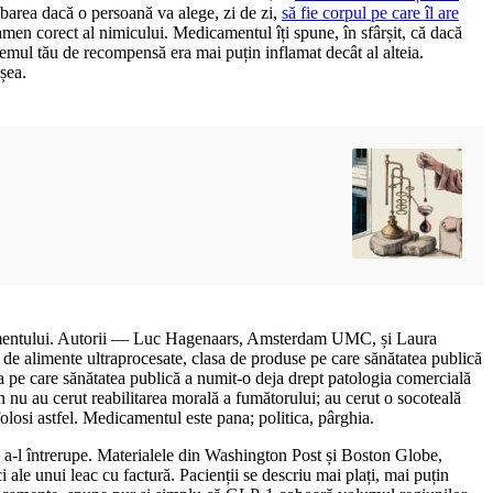
rebarea dacă o persoană va alege, zi de zi,
să fie corpul pe care îl are
xamen corect al nimicului. Medicamentul îți spune, în sfârșit, că dacă
temul tău de recompensă era mai puțin inflamat decât al alteia.
șea.
gumentului. Autorii — Luc Hagenaars, Amsterdam UMC, și Laura
de alimente ultraprocesate, clasa de produse pe care sănătatea publică
a pe care sănătatea publică a numit-o deja drept patologia comercială
n nu au cerut reabilitarea morală a fumătorului; au cerut o socoteală
olosi astfel. Medicamentul este pana; politica, pârghia.
ru a-l întrerupe. Materialele din Washington Post și Boston Globe,
i ale unui leac cu factură. Pacienții se descriu mai plați, mai puțin