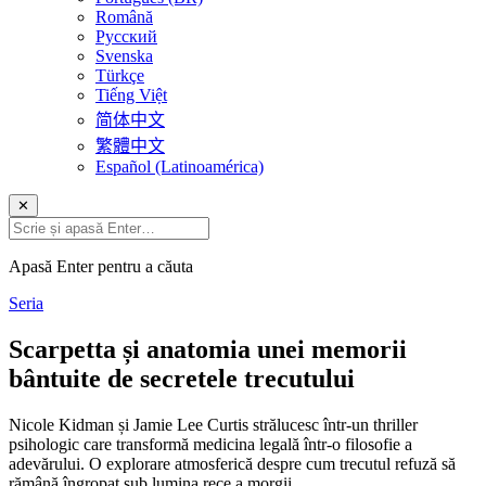
Română
Русский
Svenska
Türkçe
Tiếng Việt
简体中文
繁體中文
Español (Latinoamérica)
✕
Apasă Enter pentru a căuta
Seria
Scarpetta și anatomia unei memorii
bântuite de secretele trecutului
Nicole Kidman și Jamie Lee Curtis strălucesc într-un thriller
psihologic care transformă medicina legală într-o filosofie a
adevărului. O explorare atmosferică despre cum trecutul refuză să
rămână îngropat sub lumina rece a morgii.