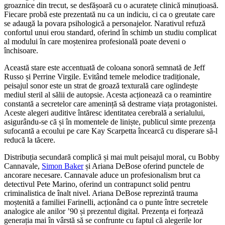
groaznice din trecut, se desfășoară cu o acuratețe clinică minuțioasă.
Fiecare probă este prezentată nu ca un indiciu, ci ca o greutate care
se adaugă la povara psihologică a personajelor. Narativul refuză
confortul unui erou standard, oferind în schimb un studiu complicat
al modului în care moștenirea profesională poate deveni o
închisoare.
Această stare este accentuată de coloana sonoră semnată de Jeff
Russo și Perrine Virgile. Evitând temele melodice tradiționale,
peisajul sonor este un strat de groază texturală care oglindește
mediul steril al sălii de autopsie. Acesta acționează ca o reamintire
constantă a secretelor care amenință să destrame viața protagonistei.
Aceste alegeri auditive întăresc identitatea cerebrală a serialului,
asigurându-se că și în momentele de liniște, publicul simte prezența
sufocantă a ecoului pe care Kay Scarpetta încearcă cu disperare să-l
reducă la tăcere.
Distribuția secundară complică și mai mult peisajul moral, cu Bobby
Cannavale,
Simon Baker
și Ariana DeBose oferind punctele de
ancorare necesare. Cannavale aduce un profesionalism brut ca
detectivul Pete Marino, oferind un contrapunct solid pentru
criminalistica de înalt nivel. Ariana DeBose reprezintă trauma
moștenită a familiei Farinelli, acționând ca o punte între secretele
analogice ale anilor ’90 și prezentul digital. Prezența ei forțează
generația mai în vârstă să se confrunte cu faptul că alegerile lor