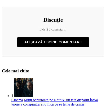
Discuție
Există 0 comentarii.
AFIȘEAZĂ / SCRIE COMENTARII
Cele mai citite
1
Cinema
Minți bănuitoare pe Netflix: un tată dispărut într-o
teorie a conspirației și o fiică ce se teme de crimă