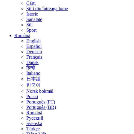
Cărți
Știri din întreaga lume
Istorie
Sănătate
Stil
Sport
Română
English
Español
Deutsch
Français
Dansk
हिन्दी
Italiano
日本語
한국어
Norsk bokmål
Polski
Português (PT)
Português (BR)
Română
Русский
Svenska
Türkçe