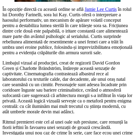
În opoziție directă cu această ordine se află
Jamie Lee Curtis
în rolul
lui Dorothy Farinelli, sora lui Kay. Curtis oferă o interpretare a
haosului performativ, un mecanism de apărare volatil conceput
pentru a destabiliza lumea sterilă în care trăiește sora sa. Fricțiunea
dintre cele două este palpabilă, o iritare constantă care alimentează
mare parte din avântul psihologic al serialului. Curtis surprinde
rebeliunea alimentată de resentimente a unei femei care a trăit în
umbra unei eroine publice, folosindu-și imprevizibilitatea emoțională
pentru a evidenția crăpăturile din armura surorii sale.
Limbajul vizual al producției, creat de regizorii David Gordon
Green și Charlotte Brändström, întărește această senzație de
captivitate. Cinematografia contrastează albastrul rece al
laboratorului cu texturile calde, dar decadente, ale unui oraș natal
care seamănă cu un cimitir. Personajele sunt adesea încadrate prin
coridoare înguste sau bariere criminalistice, creând o atmosferă
sufocantă care sugerează că arhitectura morgii s-a infiltrat în viața lor
privată. Această logică vizuală servește ca o metaforă pentru enigma
centrală: cu cât iluminăm mai mult trecutul cu știința modernă, cu
atât umbrele morale devin mai adânci.
Ritmul premierei este cel al unei oale sub presiune, care renunță la
fiorii ieftini în favoarea unei senzații de groază crescândă.
Investigația unui nou caz de crime în serie, care face ecou unei crime