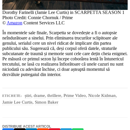
Dorothy Farinelli (Jamie Lee Curtis) in SCARPETTA SEASON 1
Photo Credit: Connie Chornuk / Prime
©
Amazon
Content Services LLC
În momentele sale finale, Scarpetta se dovedește a fi o autopsie
neîndurătoare a sinelui. Prin eliminarea trucurilor sclipitoare ale
genului, serialul cere un nivel ridicat de implicare din partea
publicului său. Sugerează că, deși corpul oferă datele, straturile
subcutanate de traumă și memorie sunt cele care dețin cheia enigmei.
Pe măsură ce primul sezon își începe coborârea lentă în întunericul
trecutului, ne lasă cu realizarea înfiorătoare că unele cazuri nu sunt
niciodată cu adevărat închise, ci doar așteaptă momentul să
dezvăluie putregaiul din interior.
știri
,
drame
,
thrillere
,
Prime Video
,
Nicole Kidman
,
ETICHETE:
Jamie Lee Curtis
,
Simon Baker
DISTRIBUIE ACEST ARTICOL