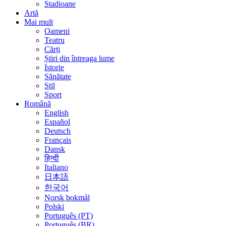
Stadioane
Artă
Mai mult
Oameni
Teatru
Cărți
Știri din întreaga lume
Istorie
Sănătate
Stil
Sport
Română
English
Español
Deutsch
Français
Dansk
हिन्दी
Italiano
日本語
한국어
Norsk bokmål
Polski
Português (PT)
Português (BR)