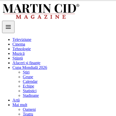
Televiziune
Cinema
Tehnologie
Muzică
Știință
Afaceri și finanțe
Cupa Mondială 2026
Știri
Grupe
Calendar
Echipe
Statistici
Stadioane
Artă
Mai mult
Oameni
Teatru