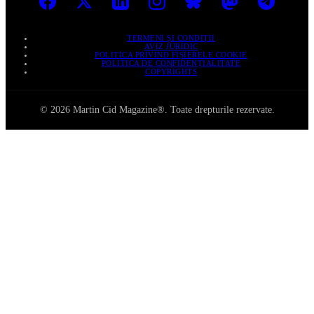
TERMENI ȘI CONDIȚII
AVIZ JURIDIC
POLITICA PRIVIND FIȘIERELE COOKIE
POLITICA DE CONFIDENȚIALITATE
COPYRIGHTS
© 2026 Martin Cid Magazine®. Toate drepturile rezervate.