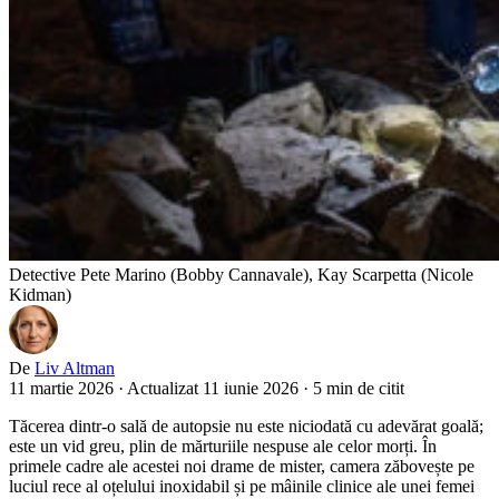
Detective Pete Marino (Bobby Cannavale), Kay Scarpetta (Nicole
Kidman)
De
Liv Altman
11 martie 2026
·
Actualizat 11 iunie 2026
·
5 min de citit
Tăcerea dintr-o sală de autopsie nu este niciodată cu adevărat goală;
este un vid greu, plin de mărturiile nespuse ale celor morți. În
primele cadre ale acestei noi drame de mister, camera zăbovește pe
luciul rece al oțelului inoxidabil și pe mâinile clinice ale unei femei