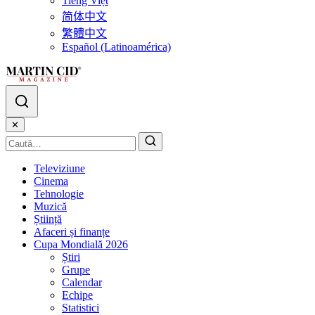
Tiếng Việt
简体中文
繁體中文
Español (Latinoamérica)
✕
Televiziune
Cinema
Tehnologie
Muzică
Știință
Afaceri și finanțe
Cupa Mondială 2026
Știri
Grupe
Calendar
Echipe
Statistici