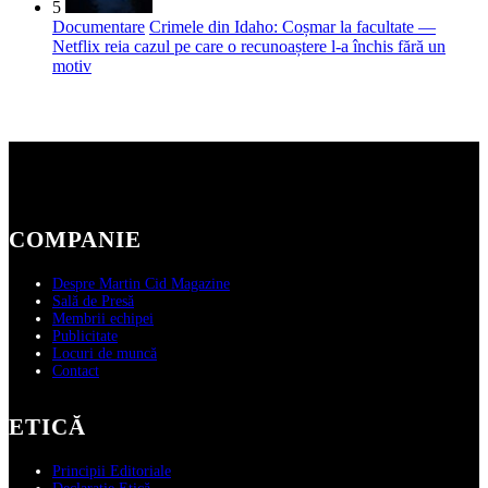
5
Documentare
Crimele din Idaho: Coșmar la facultate —
Netflix reia cazul pe care o recunoaștere l-a închis fără un
motiv
COMPANIE
Despre Martin Cid Magazine
Sală de Presă
Membrii echipei
Publicitate
Locuri de muncă
Contact
ETICĂ
Principii Editoriale