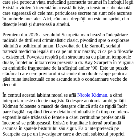
care și-a petrecut viața traducând geometria traumei în limbajul legii.
Există o violență inerentă în această liniște, o tensiune subcutanată
care sugerează că cele mai periculoase secrete nu sunt cele ascunse
în umbrele unei alei. Aici, căutarea dreptății nu este un sprint, ci o
disecție lentă și dureroasă a sinelui.
Premiera din 2026 a serialului Scarpetta marchează o îndepărtare
radicală de thrillerul criminalistic clasic, pivotând spre o explorare
bântuită a psihicului uman. Dezvoltat de Liz Sarnoff, serialul
tratează medicina legală nu ca pe un truc narativ, ci ca pe o filosofie
a existenței. Povestea respiră prin structura sa cu planuri temporale
duale, împletind întoarcerea prezentă a dr. Kay Scarpetta în Virginia
cu amintirile fragmentate de la sfârșitul anilor ’90. Este un puzzle
sfărâmat care cere privitorului să caute dincolo de sânge pentru a
găsi ruina intelectuală ce se ascunde sub o condamnare veche de
decenii.
În centrul acestui labirint moral se află
Nicole Kidman
, a cărei
interpretare este o lecție magistrală despre anatomia ambiguității.
Kidman folosește o mască de detașare clinică atât de rigidă încât
pare fragilă, captând fiecare detaliu criminalistic în timp ce micro-
expresiile sale trădează o femeie a cărei certitudine profesională
începe să se prăbușească. Există o fragilitate internă profundă
ascunsă în spatele bisturiului său sigur. Ea o interpretează pe
Scarpetta ca pe un investigator care a devenit subiectul propriei