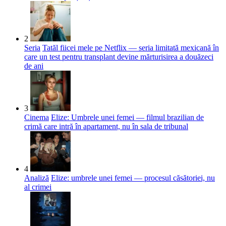
2
Seria
Tatăl fiicei mele pe Netflix — seria limitată mexicană în
care un test pentru transplant devine mărturisirea a douăzeci
de ani
3
Cinema
Elize: Umbrele unei femei — filmul brazilian de
crimă care intră în apartament, nu în sala de tribunal
4
Analiză
Elize: umbrele unei femei — procesul căsătoriei, nu
al crimei