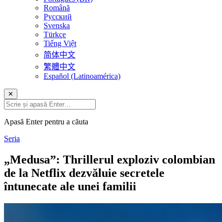
Română
Русский
Svenska
Türkçe
Tiếng Việt
简体中文
繁體中文
Español (Latinoamérica)
✕
Apasă Enter pentru a căuta
Seria
„Medusa”: Thrillerul exploziv colombian
de la Netflix dezvăluie secretele
întunecate ale unei familii