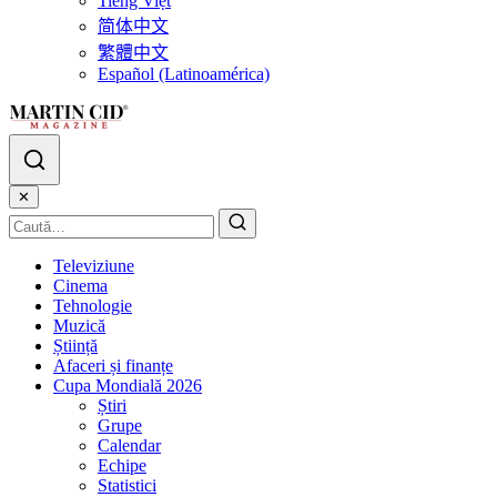
Tiếng Việt
简体中文
繁體中文
Español (Latinoamérica)
✕
Televiziune
Cinema
Tehnologie
Muzică
Știință
Afaceri și finanțe
Cupa Mondială 2026
Știri
Grupe
Calendar
Echipe
Statistici