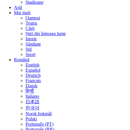
Stadioane
Artă
Mai mult
Oameni
Teatru
Cărți
Știri din întreaga lume
Istorie
Sănătate
Stil
Sport
Română
English
Español
Deutsch
Français
Dansk
हिन्दी
Italiano
日本語
한국어
Norsk bokmål
Polski
Português (PT)
Português (BR)