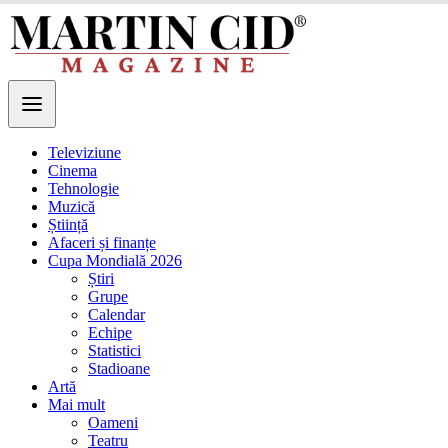
Televiziune
Cinema
Tehnologie
Muzică
Știință
Afaceri și finanțe
Cupa Mondială 2026
Știri
Grupe
Calendar
Echipe
Statistici
Stadioane
Artă
Mai mult
Oameni
Teatru