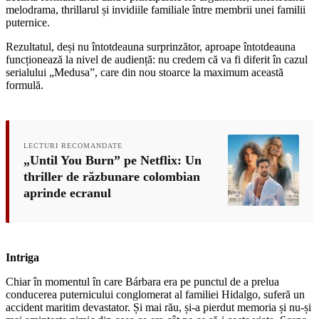
melodrama, thrillarul și invidiile familiale între membrii unei familii
puternice.
Rezultatul, deși nu întotdeauna surprinzător, aproape întotdeauna
funcționează la nivel de audiență: nu credem că va fi diferit în cazul
serialului „Medusa”, care din nou stoarce la maximum această
formulă.
LECTURI RECOMANDATE
„Until You Burn” pe Netflix: Un
thriller de răzbunare colombian
aprinde ecranul
Intriga
Chiar în momentul în care Bárbara era pe punctul de a prelua
conducerea puternicului conglomerat al familiei Hidalgo, suferă un
accident maritim devastator. Și mai rău, și-a pierdut memoria și nu-și