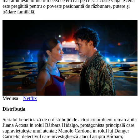
mai amintește nimic din ceea ce era cât pe ce să-i coste viața. Scena
este pregătită pentru o poveste pasionantă de răzbunare, putere și
trădare familială.
Medusa –
Netflix
Distribuția
Serialul beneficiază de o distribuție de actori colombieni remarcabili:
Juana Acosta în rolul Bárbara Hidalgo, protagonista principală care
supraviețuiește unui atentat; Manolo Cardona în rolul lui Danger
Carmelo, detectivul care investighează atacul asupra Bárbara;