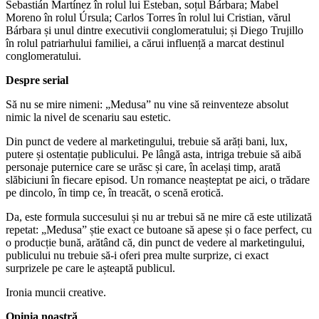
Sebastián Martínez în rolul lui Esteban, soțul Bárbara; Mabel
Moreno în rolul Úrsula; Carlos Torres în rolul lui Cristian, vărul
Bárbara și unul dintre executivii conglomeratului; și Diego Trujillo
în rolul patriarhului familiei, a cărui influență a marcat destinul
conglomeratului.
Despre serial
Să nu se mire nimeni: „Medusa” nu vine să reinventeze absolut
nimic la nivel de scenariu sau estetic.
Din punct de vedere al marketingului, trebuie să arăți bani, lux,
putere și ostentație publicului. Pe lângă asta, intriga trebuie să aibă
personaje puternice care se urăsc și care, în același timp, arată
slăbiciuni în fiecare episod. Un romance neașteptat pe aici, o trădare
pe dincolo, în timp ce, în treacăt, o scenă erotică.
Da, este formula succesului și nu ar trebui să ne mire că este utilizată
repetat: „Medusa” știe exact ce butoane să apese și o face perfect, cu
o producție bună, arătând că, din punct de vedere al marketingului,
publicului nu trebuie să-i oferi prea multe surprize, ci exact
surprizele pe care le așteaptă publicul.
Ironia muncii creative.
Opinia noastră