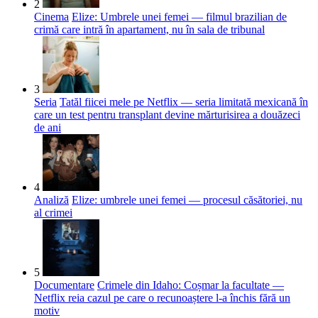
2
Cinema
Elize: Umbrele unei femei — filmul brazilian de
crimă care intră în apartament, nu în sala de tribunal
3
Seria
Tatăl fiicei mele pe Netflix — seria limitată mexicană în
care un test pentru transplant devine mărturisirea a douăzeci
de ani
4
Analiză
Elize: umbrele unei femei — procesul căsătoriei, nu
al crimei
5
Documentare
Crimele din Idaho: Coșmar la facultate —
Netflix reia cazul pe care o recunoaștere l-a închis fără un
motiv