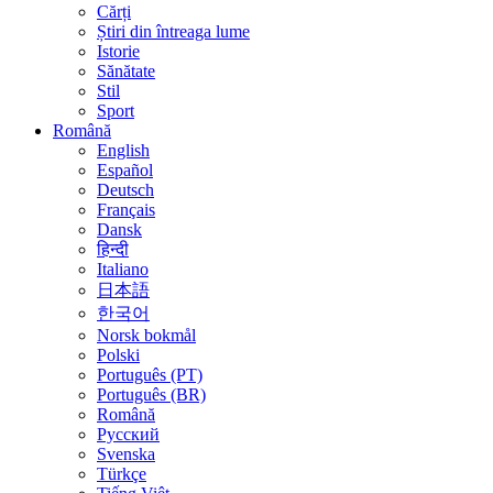
Cărți
Știri din întreaga lume
Istorie
Sănătate
Stil
Sport
Română
English
Español
Deutsch
Français
Dansk
हिन्दी
Italiano
日本語
한국어
Norsk bokmål
Polski
Português (PT)
Português (BR)
Română
Русский
Svenska
Türkçe