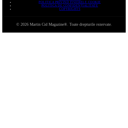
POLITICA PRIVIND FIȘIERELE COOKIE
POLITICA DE CONFIDENȚIALITATE
COPYRIGHTS
© 2026 Martin Cid Magazine®. Toate drepturile rezervate.