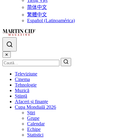
Tiếng Việt
简体中文
繁體中文
Español (Latinoamérica)
✕
Televiziune
Cinema
Tehnologie
Muzică
Știință
Afaceri și finanțe
Cupa Mondială 2026
Știri
Grupe
Calendar
Echipe
Statistici