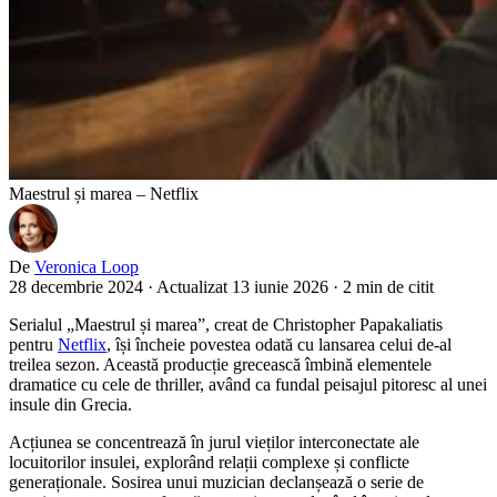
Maestrul și marea – Netflix
De
Veronica Loop
28 decembrie 2024
·
Actualizat 13 iunie 2026
·
2 min de citit
Serialul „Maestrul și marea”, creat de Christopher Papakaliatis
pentru
Netflix
, își încheie povestea odată cu lansarea celui de-al
treilea sezon. Această producție grecească îmbină elementele
dramatice cu cele de thriller, având ca fundal peisajul pitoresc al unei
insule din Grecia.
Acțiunea se concentrează în jurul vieților interconectate ale
locuitorilor insulei, explorând relații complexe și conflicte
generaționale. Sosirea unui muzician declanșează o serie de