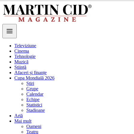
Televiziune
Cinema
Tehnologie
Muzică
Știință
Afaceri și finanțe
Cupa Mondială 2026
Știri
Grupe
Calendar
Echipe
Statistici
Stadioane
Artă
Mai mult
Oameni
Teatru