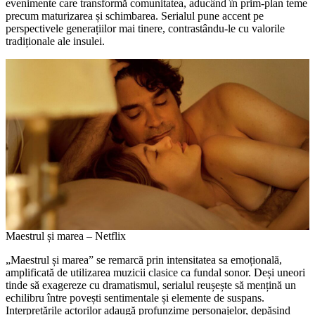
evenimente care transformă comunitatea, aducând în prim-plan teme
precum maturizarea și schimbarea. Serialul pune accent pe
perspectivele generațiilor mai tinere, contrastându-le cu valorile
tradiționale ale insulei.
Maestrul și marea – Netflix
„Maestrul și marea” se remarcă prin intensitatea sa emoțională,
amplificată de utilizarea muzicii clasice ca fundal sonor. Deși uneori
tinde să exagereze cu dramatismul, serialul reușește să mențină un
echilibru între povești sentimentale și elemente de suspans.
Interpretările actorilor adaugă profunzime personajelor, depășind