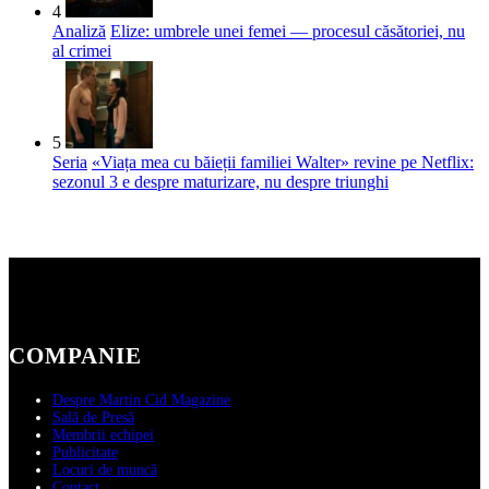
4
Analiză
Elize: umbrele unei femei — procesul căsătoriei, nu
al crimei
5
Seria
«Viața mea cu băieții familiei Walter» revine pe Netflix:
sezonul 3 e despre maturizare, nu despre triunghi
COMPANIE
Despre Martin Cid Magazine
Sală de Presă
Membrii echipei
Publicitate
Locuri de muncă
Contact