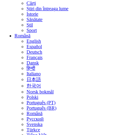
Cărți
Știri din întreaga lume
Istorie
Sănătate
Stil
Sport
Română
English
Español
Deutsch
Français
Dansk
हिन्दी
Italiano
日本語
한국어
Norsk bokmål
Polski
Português (PT)
Português (BR)
Română
Русский
Svenska
Türkçe