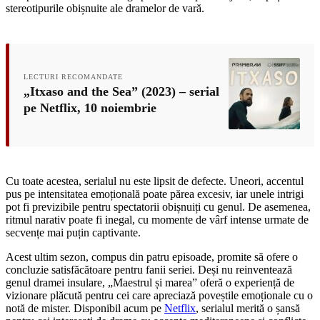
stereotipurile obișnuite ale dramelor de vară.
LECTURI RECOMANDATE
„Itxaso and the Sea” (2023) – serial
pe Netflix, 10 noiembrie
Cu toate acestea, serialul nu este lipsit de defecte. Uneori, accentul
pus pe intensitatea emoțională poate părea excesiv, iar unele intrigi
pot fi previzibile pentru spectatorii obișnuiți cu genul. De asemenea,
ritmul narativ poate fi inegal, cu momente de vârf intense urmate de
secvențe mai puțin captivante.
Acest ultim sezon, compus din patru episoade, promite să ofere o
concluzie satisfăcătoare pentru fanii seriei. Deși nu reinventează
genul dramei insulare, „Maestrul și marea” oferă o experiență de
vizionare plăcută pentru cei care apreciază poveștile emoționale cu o
notă de mister. Disponibil acum pe
Netflix
, serialul merită o șansă