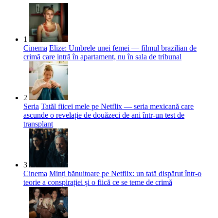
1
Cinema
Elize: Umbrele unei femei — filmul brazilian de
crimă care intră în apartament, nu în sala de tribunal
2
Seria
Tatăl fiicei mele pe Netflix — seria mexicană care
ascunde o revelație de douăzeci de ani într-un test de
transplant
3
Cinema
Minți bănuitoare pe Netflix: un tată dispărut într-o
teorie a conspirației și o fiică ce se teme de crimă