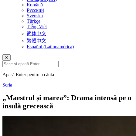
Română
Русский
Svenska
Türkçe
Tiếng Việt
简体中文
繁體中文
Español (Latinoamérica)
✕
Apasă Enter pentru a căuta
Seria
„Maestrul și marea”: Drama intensă pe o
insulă grecească