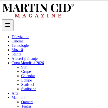
Televiziune
Cinema
Tehnologie
Muzică
Știință
Afaceri și finanțe
Cupa Mondială 2026
Știri
Grupe
Calendar
Echipe
Statistici
Stadioane
Artă
Mai mult
Oameni
Teatru