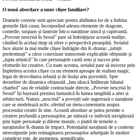
O nouă abordare a unor clișee familiare?
Dramele coreene sunt apreciate pentru abilitatea lor de a îmbina
genurile fără cusur, încorporând adesea elemente de dragoste,
comedie, suspans și fantezie într-o narațiune unică și captivantă.
„Poveste nescrisă în Seoul” pare să îmbrățișeze această tradiție,
căutând în același timp să ofere o perspectivă proaspătă. Serialul
face aluzie la mai multe clișee îndrăgite din K-drama: „iubiții
predestinați” a căror conexiune transcende explicațiile obișnuite și
„lupta artistică” în care personajele caută sens și succes prin
eforturile lor creative. Cu toate acestea, serialul pare să inoveze prin
împletirea acestor clișee cu un element aproape de realism magic,
legat de dezvoltarea urbană și de însăși arta povestirii. Spre
deosebire de dinamica obișnuită „fata săracă întâlnește băiatul
chaebol” sau de relațiile contractuale directe, „Poveste nescrisă în
Seoul” își bazează premisa fantastică în lumea tangibilă a artei și
arhitecturii. Natura „nescrisă” a poveștii sale sugerează o narațiune
care se modelează activ, oferind un meta-comentariu asupra
procesului creativ în sine. Această abordare ar putea permite o
creștere profundă a personajelor, pe măsură ce indivizii navighează
prin lupte personale și dileme morale, o piatră de temelie a
narațiunilor K-drama de impact. Potențialul narațiunii de a contesta
stereotipurile prin reimaginarea personajelor arhetipale în moduri
complexe este, de asemenea, semnificativ.