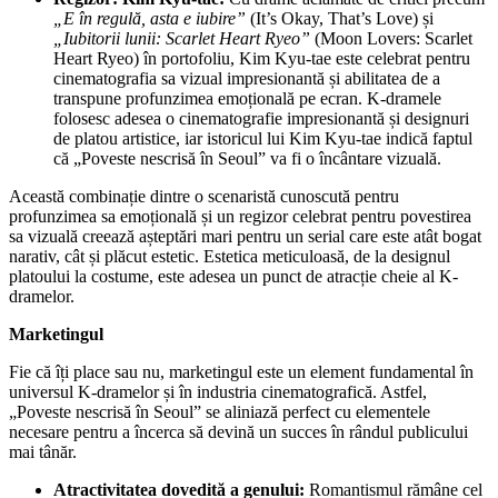
„E în regulă, asta e iubire”
(It’s Okay, That’s Love) și
„Iubitorii lunii: Scarlet Heart Ryeo”
(Moon Lovers: Scarlet
Heart Ryeo) în portofoliu, Kim Kyu-tae este celebrat pentru
cinematografia sa vizual impresionantă și abilitatea de a
transpune profunzimea emoțională pe ecran. K-dramele
folosesc adesea o cinematografie impresionantă și designuri
de platou artistice, iar istoricul lui Kim Kyu-tae indică faptul
că „Poveste nescrisă în Seoul” va fi o încântare vizuală.
Această combinație dintre o scenaristă cunoscută pentru
profunzimea sa emoțională și un regizor celebrat pentru povestirea
sa vizuală creează așteptări mari pentru un serial care este atât bogat
narativ, cât și plăcut estetic. Estetica meticuloasă, de la designul
platoului la costume, este adesea un punct de atracție cheie al K-
dramelor.
Marketingul
Fie că îți place sau nu, marketingul este un element fundamental în
universul K-dramelor și în industria cinematografică. Astfel,
„Poveste nescrisă în Seoul” se aliniază perfect cu elementele
necesare pentru a încerca să devină un succes în rândul publicului
mai tânăr.
Atractivitatea dovedită a genului:
Romantismul rămâne cel