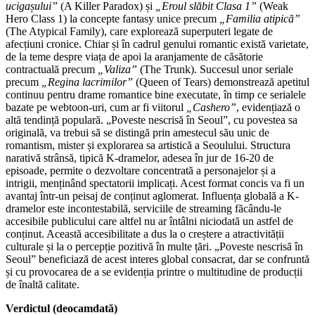
ucigașului”
(A Killer Paradox) și
„Eroul slăbit Clasa 1”
(Weak
Hero Class 1) la concepte fantasy unice precum
„Familia atipică”
(The Atypical Family), care explorează superputeri legate de
afecțiuni cronice. Chiar și în cadrul genului romantic există varietate,
de la teme despre viața de apoi la aranjamente de căsătorie
contractuală precum
„Valiza”
(The Trunk). Succesul unor seriale
precum
„Regina lacrimilor”
(Queen of Tears) demonstrează apetitul
continuu pentru drame romantice bine executate, în timp ce serialele
bazate pe webtoon-uri, cum ar fi viitorul
„Cashero”
, evidențiază o
altă tendință populară. „Poveste nescrisă în Seoul”, cu povestea sa
originală, va trebui să se distingă prin amestecul său unic de
romantism, mister și explorarea sa artistică a Seoulului. Structura
narativă strânsă, tipică K-dramelor, adesea în jur de 16-20 de
episoade, permite o dezvoltare concentrată a personajelor și a
intrigii, menținând spectatorii implicați. Acest format concis va fi un
avantaj într-un peisaj de conținut aglomerat. Influența globală a K-
dramelor este incontestabilă, serviciile de streaming făcându-le
accesibile publicului care altfel nu ar întâlni niciodată un astfel de
conținut. Această accesibilitate a dus la o creștere a atractivității
culturale și la o percepție pozitivă în multe țări. „Poveste nescrisă în
Seoul” beneficiază de acest interes global consacrat, dar se confruntă
și cu provocarea de a se evidenția printre o multitudine de producții
de înaltă calitate.
Verdictul (deocamdată)