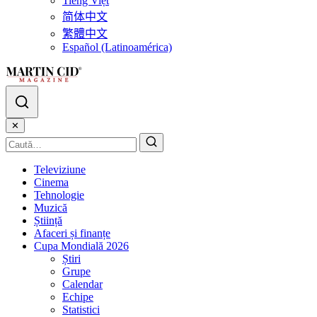
Tiếng Việt
简体中文
繁體中文
Español (Latinoamérica)
✕
Televiziune
Cinema
Tehnologie
Muzică
Știință
Afaceri și finanțe
Cupa Mondială 2026
Știri
Grupe
Calendar
Echipe
Statistici