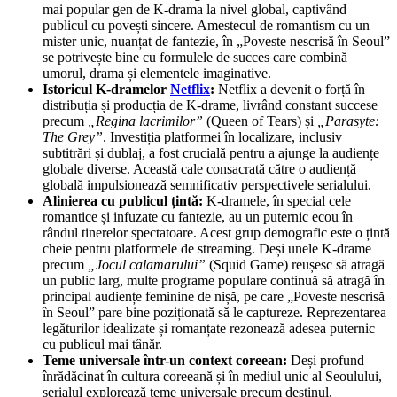
mai popular gen de K-drama la nivel global, captivând
publicul cu povești sincere. Amestecul de romantism cu un
mister unic, nuanțat de fantezie, în „Poveste nescrisă în Seoul”
se potrivește bine cu formulele de succes care combină
umorul, drama și elementele imaginative.
Istoricul K-dramelor
Netflix
:
Netflix a devenit o forță în
distribuția și producția de K-drame, livrând constant succese
precum
„Regina lacrimilor”
(Queen of Tears) și
„Parasyte:
The Grey”
. Investiția platformei în localizare, inclusiv
subtitrări și dublaj, a fost crucială pentru a ajunge la audiențe
globale diverse. Această cale consacrată către o audiență
globală impulsionează semnificativ perspectivele serialului.
Alinierea cu publicul țintă:
K-dramele, în special cele
romantice și infuzate cu fantezie, au un puternic ecou în
rândul tinerelor spectatoare. Acest grup demografic este o țintă
cheie pentru platformele de streaming. Deși unele K-drame
precum
„Jocul calamarului”
(Squid Game) reușesc să atragă
un public larg, multe programe populare continuă să atragă în
principal audiențe feminine de nișă, pe care „Poveste nescrisă
în Seoul” pare bine poziționată să le captureze. Reprezentarea
legăturilor idealizate și romanțate rezonează adesea puternic
cu publicul mai tânăr.
Teme universale într-un context coreean:
Deși profund
înrădăcinat în cultura coreeană și în mediul unic al Seoulului,
serialul explorează teme universale precum destinul,