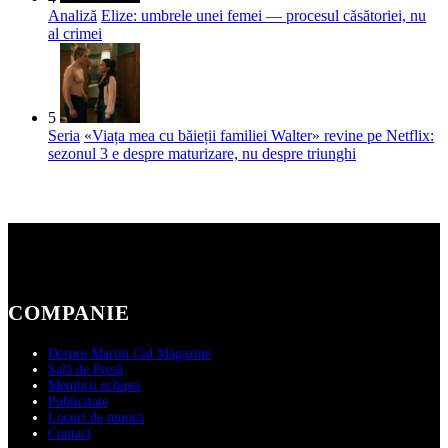
Analiză
Elize: umbrele unei femei — procesul căsătoriei, nu
al crimei
5
Seria
«Viața mea cu băieții familiei Walter» revine pe Netflix:
sezonul 3 e despre maturizare, nu despre triunghi
COMPANIE
Despre Martin Cid Magazine
Sală de Presă
Membrii echipei
Publicitate
Locuri de muncă
Contact