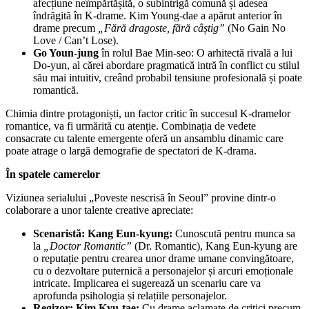
afecțiune neîmpărtășită, o subintrigă comună și adesea
îndrăgită în K-drame. Kim Young-dae a apărut anterior în
drame precum
„Fără dragoste, fără câștig”
(No Gain No
Love / Can’t Lose).
Go Youn-jung
în rolul Bae Min-seo: O arhitectă rivală a lui
Do-yun, al cărei abordare pragmatică intră în conflict cu stilul
său mai intuitiv, creând probabil tensiune profesională și poate
romantică.
Chimia dintre protagoniști, un factor critic în succesul K-dramelor
romantice, va fi urmărită cu atenție. Combinația de vedete
consacrate cu talente emergente oferă un ansamblu dinamic care
poate atrage o largă demografie de spectatori de K-drama.
În spatele camerelor
Viziunea serialului „Poveste nescrisă în Seoul” provine dintr-o
colaborare a unor talente creative apreciate:
Scenaristă: Kang Eun-kyung:
Cunoscută pentru munca sa
la
„Doctor Romantic”
(Dr. Romantic), Kang Eun-kyung are
o reputație pentru crearea unor drame umane convingătoare,
cu o dezvoltare puternică a personajelor și arcuri emoționale
intricate. Implicarea ei sugerează un scenariu care va
aprofunda psihologia și relațiile personajelor.
Regizor: Kim Kyu-tae:
Cu drame aclamate de critici precum