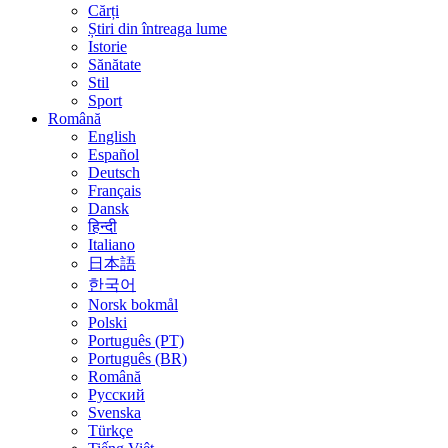
Cărți
Știri din întreaga lume
Istorie
Sănătate
Stil
Sport
Română
English
Español
Deutsch
Français
Dansk
हिन्दी
Italiano
日本語
한국어
Norsk bokmål
Polski
Português (PT)
Português (BR)
Română
Русский
Svenska
Türkçe