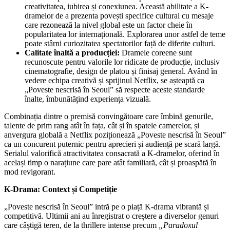
creativitatea, iubirea și conexiunea. Această abilitate a K-
dramelor de a prezenta povești specifice cultural cu mesaje
care rezonează la nivel global este un factor cheie în
popularitatea lor internațională. Explorarea unor astfel de teme
poate stârni curiozitatea spectatorilor față de diferite culturi.
Calitate înaltă a producției:
Dramele coreene sunt
recunoscute pentru valorile lor ridicate de producție, inclusiv
cinematografie, design de platou și finisaj general. Având în
vedere echipa creativă și sprijinul Netflix, se așteaptă ca
„Poveste nescrisă în Seoul” să respecte aceste standarde
înalte, îmbunătățind experiența vizuală.
Combinația dintre o premisă convingătoare care îmbină genurile,
talente de prim rang atât în fața, cât și în spatele camerelor, și
anvergura globală a Netflix poziționează „Poveste nescrisă în Seoul”
ca un concurent puternic pentru aprecieri și audiență pe scară largă.
Serialul valorifică atractivitatea consacrată a K-dramelor, oferind în
același timp o narațiune care pare atât familiară, cât și proaspătă în
mod revigorant.
K-Drama: Context și Competiție
„Poveste nescrisă în Seoul” intră pe o piață K-drama vibrantă și
competitivă. Ultimii ani au înregistrat o creștere a diverselor genuri
care câștigă teren, de la thrillere intense precum
„Paradoxul