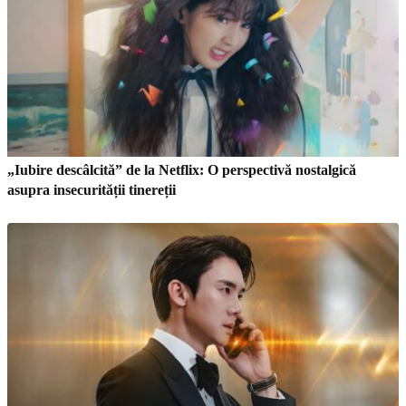
„Iubire descâlcită” de la Netflix: O perspectivă nostalgică
asupra insecurității tinereții