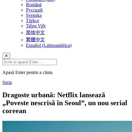
Română
Русский
Svenska
Türkçe
Tiếng Việt
简体中文
繁體中文
Español (Latinoamérica)
✕
Apasă Enter pentru a căuta
Seria
Dragoste urbană: Netflix lansează
„Poveste nescrisă în Seoul”, un nou serial
coreean