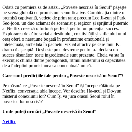
Odată cu premiera sa de astăzi, „Poveste nescrisă în Seoul” pășește
pe scena globală cu promisiuni semnificative. Combinația dintre o
premisă captivantă, vedete de prim rang precum Lee Ji-eun și Park
Seo-joon, un duo aclamat de scenarist și regizor, și sprijinul puternic
al Netflix creează o furtună perfectă pentru un potențial succes.
Explorarea de către serial a destinului, creativității și sufletului unui
oraș oferă o narațiune bogată în profunzime emoțională și
intelectuală, ambalată în pachetul vizual atractiv pe care fanii K-
drama îl așteaptă. Deși este prea devreme pentru a-l declara un
succes răsunător, toate ingredientele sunt prezente. Cheia va sta în
execuție: chimia dintre protagoniști, ritmul misterului și capacitatea
de a îndeplini promisiunea sa conceptuală unică.
Care sunt predicțiile tale pentru „Poveste nescrisă în Seoul”?
Pe măsură ce „Poveste nescrisă în Seoul” își începe călătoria pe
Netflix, conversația abia începe. Vor descifra Ha-neul și Do-yun
misterul conexiunii lor? Cum își va juca orașul Seoul rolul în
povestea lor nescrisă?
Unde puteți urmări „Poveste nescrisă în Seoul”
Netflix