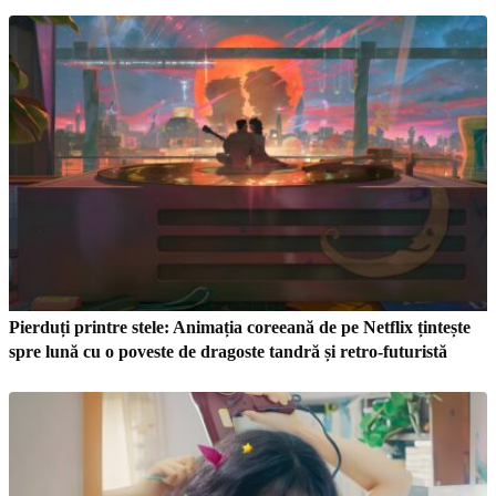
Pierduți printre stele: Animația coreeană de pe Netflix țintește
spre lună cu o poveste de dragoste tandră și retro-futuristă