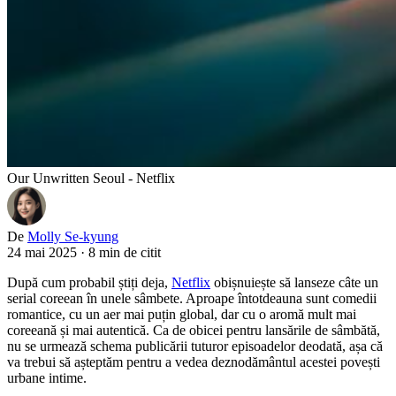
Our Unwritten Seoul - Netflix
De
Molly Se-kyung
24 mai 2025
·
8 min de citit
După cum probabil știți deja,
Netflix
obișnuiește să lanseze câte un
serial coreean în unele sâmbete. Aproape întotdeauna sunt comedii
romantice, cu un aer mai puțin global, dar cu o aromă mult mai
coreeană și mai autentică. Ca de obicei pentru lansările de sâmbătă,
nu se urmează schema publicării tuturor episoadelor deodată, așa că
va trebui să așteptăm pentru a vedea deznodământul acestei povești
urbane intime.