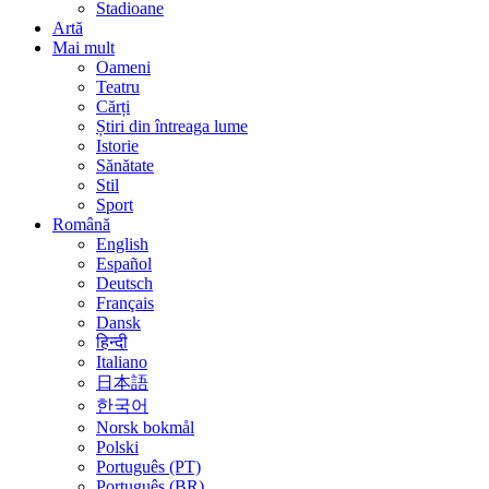
Stadioane
Artă
Mai mult
Oameni
Teatru
Cărți
Știri din întreaga lume
Istorie
Sănătate
Stil
Sport
Română
English
Español
Deutsch
Français
Dansk
हिन्दी
Italiano
日本語
한국어
Norsk bokmål
Polski
Português (PT)
Português (BR)