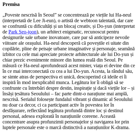
Premisa
„Poveste nescrisă în Seoul” se concentrează pe viețile lui Ha-neul
(interpretată de Lee Ji-eun), o artistă de webtoon talentată, dar care
se confruntă cu dificultăți și un blocaj creativ, și Do-yun (interpretat
de
Park Seo-joon
), un arhitect enigmatic, recunoscut pentru
designurile sale urbane inovatoare, care par să anticipeze nevoile
viitoare ale orașului. Ha-neul descoperă că poveștile ei uitate din
copilărie, pline de peisaje urbane imaginative și personaje, seamănă
izbitor cu cele mai apreciate proiecte arhitecturale ale lui Do-yun și
chiar prezic evenimente minore din lumea reală din Seoul. Pe
măsură ce Ha-neul aprofundează acest mister, viața ei devine din ce
în ce mai interconectată cu cea a lui Do-yun. Acesta, la rândul său,
se simte atras de perspectiva ei unică, descoperind că ideile ei îi
inspiră în mod inexplicabil munca. Legătura lor îi obligă să se
confrunte cu întrebări despre destin, inspirație și dacă viețile lor – și
însăși țesătura Seoulului – fac parte dintr-o narațiune mai amplă,
nescrisă. Serialul folosește fundalul vibrant și dinamic al Seoulului
nu doar ca decor, ci ca participant activ în povestea lor în
desfășurare, reflectând legătura profundă dintre loc și destinul
personal, adesea explorată în narațiunile coreene. Această
concentrare asupra profunzimii personajelor și navigarea lor prin
luptele personale este o marcă distinctivă a narațiunilor K-drama.