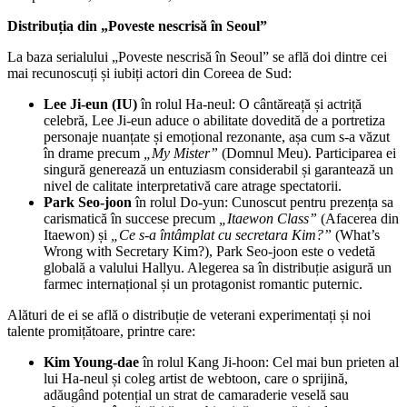
Distribuția din „Poveste nescrisă în Seoul”
La baza serialului „Poveste nescrisă în Seoul” se află doi dintre cei
mai recunoscuți și iubiți actori din Coreea de Sud:
Lee Ji-eun (IU)
în rolul Ha-neul: O cântăreață și actriță
celebră, Lee Ji-eun aduce o abilitate dovedită de a portretiza
personaje nuanțate și emoțional rezonante, așa cum s-a văzut
în drame precum
„My Mister”
(Domnul Meu). Participarea ei
singură generează un entuziasm considerabil și garantează un
nivel de calitate interpretativă care atrage spectatorii.
Park Seo-joon
în rolul Do-yun: Cunoscut pentru prezența sa
carismatică în succese precum
„Itaewon Class”
(Afacerea din
Itaewon) și
„Ce s-a întâmplat cu secretara Kim?”
(What’s
Wrong with Secretary Kim?), Park Seo-joon este o vedetă
globală a valului Hallyu. Alegerea sa în distribuție asigură un
farmec internațional și un protagonist romantic puternic.
Alături de ei se află o distribuție de veterani experimentați și noi
talente promițătoare, printre care:
Kim Young-dae
în rolul Kang Ji-hoon: Cel mai bun prieten al
lui Ha-neul și coleg artist de webtoon, care o sprijină,
adăugând potențial un strat de camaraderie veselă sau