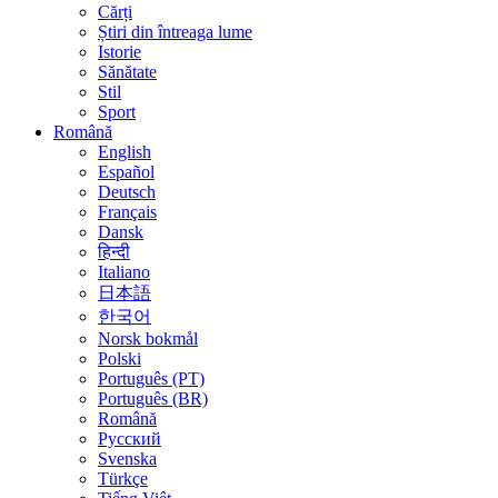
Cărți
Știri din întreaga lume
Istorie
Sănătate
Stil
Sport
Română
English
Español
Deutsch
Français
Dansk
हिन्दी
Italiano
日本語
한국어
Norsk bokmål
Polski
Português (PT)
Português (BR)
Română
Русский
Svenska
Türkçe