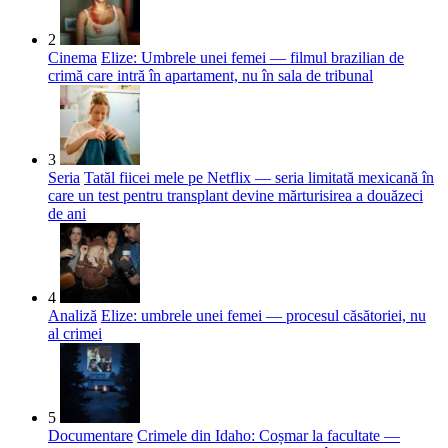
2
Cinema
Elize: Umbrele unei femei — filmul brazilian de
crimă care intră în apartament, nu în sala de tribunal
3
Seria
Tatăl fiicei mele pe Netflix — seria limitată mexicană în
care un test pentru transplant devine mărturisirea a douăzeci
de ani
4
Analiză
Elize: umbrele unei femei — procesul căsătoriei, nu
al crimei
5
Documentare
Crimele din Idaho: Coșmar la facultate —