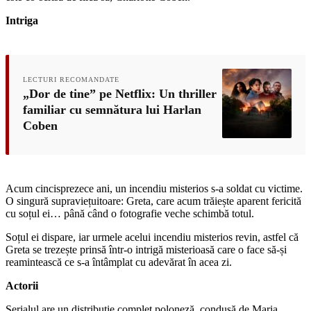
Intriga
LECTURI RECOMANDATE
„Dor de tine” pe Netflix: Un thriller
familiar cu semnătura lui Harlan
Coben
Acum cincisprezece ani, un incendiu misterios s-a soldat cu victime.
O singură supraviețuitoare: Greta, care acum trăiește aparent fericită
cu soțul ei… până când o fotografie veche schimbă totul.
Soțul ei dispare, iar urmele acelui incendiu misterios revin, astfel că
Greta se trezește prinsă într-o intrigă misterioasă care o face să-și
reamintească ce s-a întâmplat cu adevărat în acea zi.
Actorii
Serialul are un distribuție complet poloneză, condusă de Maria