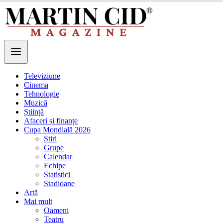
Televiziune
Cinema
Tehnologie
Muzică
Știință
Afaceri și finanțe
Cupa Mondială 2026
Știri
Grupe
Calendar
Echipe
Statistici
Stadioane
Artă
Mai mult
Oameni
Teatru