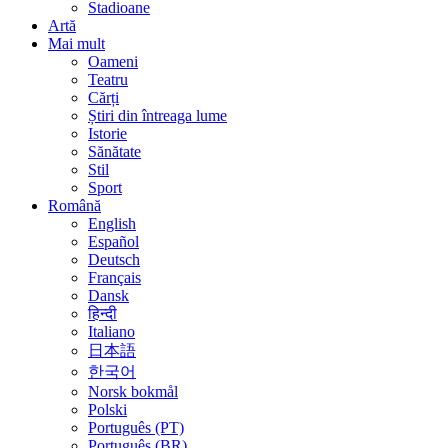
Stadioane
Artă
Mai mult
Oameni
Teatru
Cărți
Știri din întreaga lume
Istorie
Sănătate
Stil
Sport
Română
English
Español
Deutsch
Français
Dansk
हिन्दी
Italiano
日本語
한국어
Norsk bokmål
Polski
Português (PT)
Português (BR)