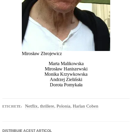
Mirosław Zbrojewicz
Marta Malikowska
Mirosław Haniszewski
Monika Krzywkowska
Andrzej Zieliński
Dorota Pomykała
Netflix
,
thrillere
,
Polonia
,
Harlan Coben
ETICHETE:
DISTRIBUIE ACEST ARTICOL