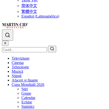
Tiếng Việt
简体中文
繁體中文
Español (Latinoamérica)
✕
Televiziune
Cinema
Tehnologie
Muzică
Știință
Afaceri și finanțe
Cupa Mondială 2026
Știri
Grupe
Calendar
Echipe
Statistici