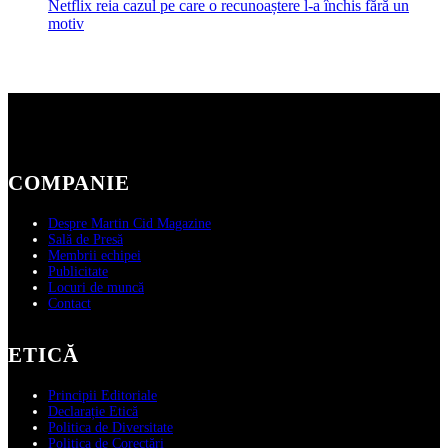
Netflix reia cazul pe care o recunoaștere l-a închis fără un
motiv
COMPANIE
Despre Martin Cid Magazine
Sală de Presă
Membrii echipei
Publicitate
Locuri de muncă
Contact
ETICĂ
Principii Editoriale
Declarație Etică
Politica de Diversitate
Politica de Corectări