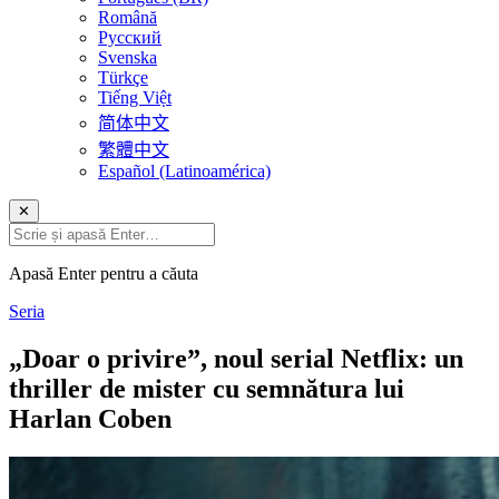
Română
Русский
Svenska
Türkçe
Tiếng Việt
简体中文
繁體中文
Español (Latinoamérica)
✕
Apasă Enter pentru a căuta
Seria
„Doar o privire”, noul serial Netflix: un
thriller de mister cu semnătura lui
Harlan Coben