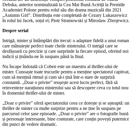
Debska, anterior nominalizată la Cea Mai Bună Actriță la Premiile
Academiei Polone pentru rolul său din drama muzicală din 2021
„Autumn Girl”. Distribuția este completată de Cezary Lukaszewicz
în rolul lui Jacek, soțul ei; Piotr Stramowski și Miroslaw Zbrojewicz.
Despre serial
Intrigă, mister și întâmplări din trecut: o adaptare fidelă a unui roman
care mânuiește perfect toate cheile misterului. O intrigă care se
desfășoară cu precizie și care surprinde la fiecare episod, oferind noi
indicii și ținându-ne în suspans până la final.
Nu încape îndoială că Coben este un maestru al thriller-ului de
mister. Cunoaște toate trucurile pentru a menține spectatorul captivat,
cum să mențină ritmul și cum să-i țină într-o stare de surpriză
constantă. „Doar o privire” reușește acest lucru perfect, fără să
reinventeze narațiunea misterului sau să descopere ceva cu totul nou
în domeniul thriller-ului de mister.
„Doar o privire” oferă spectatorului ceea ce dorește și se așteaptă: un
thriller de mister cu multe surprize pentru a ne ține în suspans pe
parcursul celor șase episoade. „Doar o privire” are o fotografie bună
și personaje interesante, bine conturate, care conțin povești puternice
din punct de vedere dramatic.