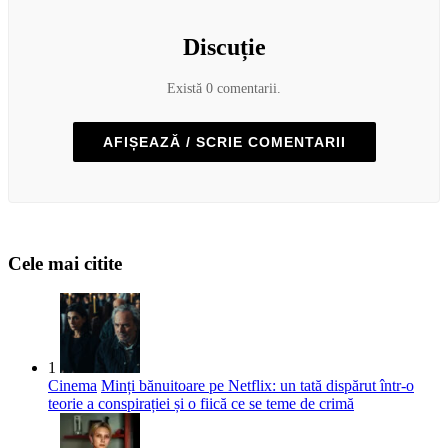
Discuție
Există 0 comentarii.
AFIȘEAZĂ / SCRIE COMENTARII
Cele mai citite
1
Cinema
Minți bănuitoare pe Netflix: un tată dispărut într-o
teorie a conspirației și o fiică ce se teme de crimă