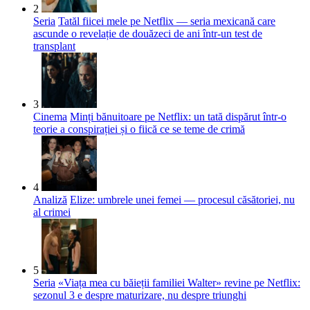
2
Seria
Tatăl fiicei mele pe Netflix — seria mexicană care
ascunde o revelație de douăzeci de ani într-un test de
transplant
3
Cinema
Minți bănuitoare pe Netflix: un tată dispărut într-o
teorie a conspirației și o fiică ce se teme de crimă
4
Analiză
Elize: umbrele unei femei — procesul căsătoriei, nu
al crimei
5
Seria
«Viața mea cu băieții familiei Walter» revine pe Netflix:
sezonul 3 e despre maturizare, nu despre triunghi