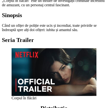
„Corpul în flăcări” este un thriller de investigații criminale incredibil
de amuzant, cu un personaj central fascinant.
Sinopsis
Când un ofițer de poliție este ucis și incendiat, toate privirile se
îndreaptă spre alți doi ofițeri: iubita și amantul său.
Seria Trailer
Corpul în flăcări