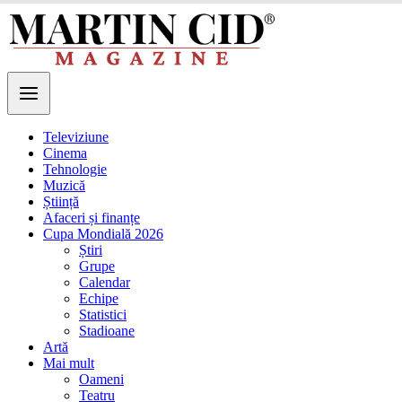
Televiziune
Cinema
Tehnologie
Muzică
Știință
Afaceri și finanțe
Cupa Mondială 2026
Știri
Grupe
Calendar
Echipe
Statistici
Stadioane
Artă
Mai mult
Oameni
Teatru