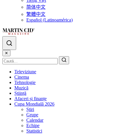
Tiếng Việt
简体中文
繁體中文
Español (Latinoamérica)
✕
Televiziune
Cinema
Tehnologie
Muzică
Știință
Afaceri și finanțe
Cupa Mondială 2026
Știri
Grupe
Calendar
Echipe
Statistici