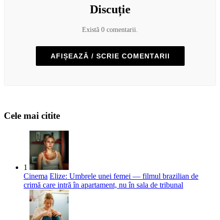
Discuție
Există 0 comentarii.
AFIȘEAZĂ / SCRIE COMENTARII
Cele mai citite
1
Cinema
Elize: Umbrele unei femei — filmul brazilian de
crimă care intră în apartament, nu în sala de tribunal