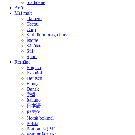
Stadioane
Artă
Mai mult
Oameni
Teatru
Cărți
Știri din întreaga lume
Istorie
Sănătate
Stil
Sport
Română
English
Español
Deutsch
Français
Dansk
हिन्दी
Italiano
日本語
한국어
Norsk bokmål
Polski
Português (PT)
Português (BR)