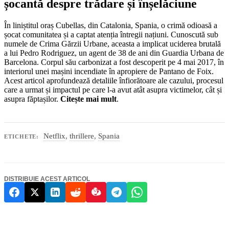
șocantă despre trădare și înșelăciune
În liniștitul oraș Cubellas, din Catalonia, Spania, o crimă odioasă a
șocat comunitatea și a captat atenția întregii națiuni. Cunoscută sub
numele de Crima Gărzii Urbane, aceasta a implicat uciderea brutală
a lui Pedro Rodriguez, un agent de 38 de ani din Guardia Urbana de
Barcelona. Corpul său carbonizat a fost descoperit pe 4 mai 2017, în
interiorul unei mașini incendiate în apropiere de Pantano de Foix.
Acest articol aprofundează detaliile înfiorătoare ale cazului, procesul
care a urmat și impactul pe care l-a avut atât asupra victimelor, cât și
asupra făptașilor.
Citește mai mult
.
Netflix
,
thrillere
,
Spania
ETICHETE:
DISTRIBUIE ACEST ARTICOL