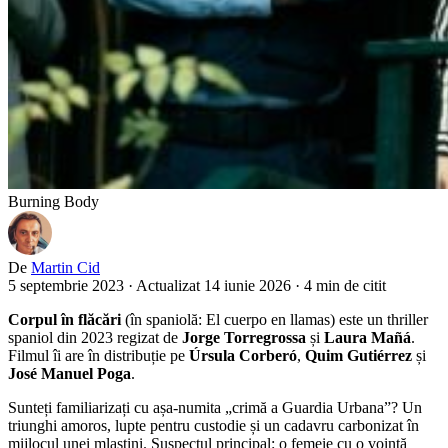
Burning Body
De
Martin Cid
5 septembrie 2023
·
Actualizat 14 iunie 2026
·
4 min de citit
Corpul în flăcări
(în spaniolă: El cuerpo en llamas) este un thriller
spaniol din 2023 regizat de
Jorge Torregrossa
și
Laura Mañá
.
Filmul îi are în distribuție pe
Úrsula Corberó
,
Quim Gutiérrez
și
José Manuel Poga
.
Sunteți familiarizați cu așa-numita „crimă a Guardia Urbana”? Un
triunghi amoros, lupte pentru custodie și un cadavru carbonizat în
mijlocul unei mlaștini. Suspectul principal: o femeie cu o voință