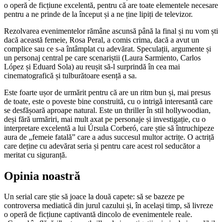
o operă de ficțiune excelentă, pentru că are toate elementele necesare
pentru a ne prinde de la început și a ne ține lipiți de televizor.
Rezolvarea evenimentelor rămâne ascunsă până la final și nu vom ști
dacă această femeie, Rosa Peral, a comis crima, dacă a avut un
complice sau ce s-a întâmplat cu adevărat. Speculații, argumente și
un personaj central pe care scenariștii (Laura Sarmiento, Carlos
López și Eduard Sola) au reușit să-l surprindă în cea mai
cinematografică și tulburătoare esență a sa.
Este foarte ușor de urmărit pentru că are un ritm bun și, mai presus
de toate, este o poveste bine construită, cu o intrigă interesantă care
se desfășoară aproape natural. Este un thriller în stil hollywoodian,
deși fără urmăriri, mai mult axat pe personaje și investigație, cu o
interpretare excelentă a lui Úrsula Corberó, care știe să întruchipeze
aura de „femeie fatală” care a adus succesul multor actrițe. O actriță
care deține cu adevărat seria și pentru care acest rol seducător a
meritat cu siguranță.
Opinia noastră
Un serial care știe să joace la două capete: să se bazeze pe
controversa mediatică din jurul cazului și, în același timp, să livreze
o operă de ficțiune captivantă dincolo de evenimentele reale.