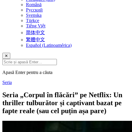
Română
Русский
Svenska
Türkçe
Tiếng Việt
简体中文
繁體中文
Español (Latinoamérica)
✕
Apasă Enter pentru a căuta
Seria
Seria „Corpul în flăcări” pe Netflix: Un
thriller tulburător și captivant bazat pe
fapte reale (sau cel puțin așa pare)