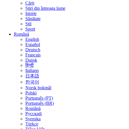
Cărți
Știri din întreaga lume
Istorie
Sănătate
Stil
Sport
Română
English
Español
Deutsch
Français
Dansk
हिन्दी
Italiano
日本語
한국어
Norsk bokmål
Polski
Português (PT)
Português (BR)
Română
Русский
Svenska
Türkçe