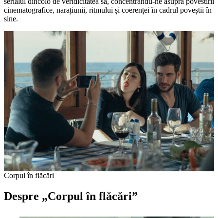
serialul dincolo de veridicitatea sa, concentrându-ne asupra povestirii
cinematografice, narațiunii, ritmului și coerenței în cadrul poveștii în
sine.
Corpul în flăcări
Despre „Corpul în flăcări”