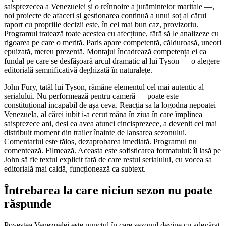
șaisprezecea a Venezuelei și o reînnoire a jurămintelor maritale —,
noi proiecte de afaceri și gestionarea continuă a unui soț al cărui
raport cu propriile decizii este, în cel mai bun caz, provizoriu.
Programul tratează toate acestea cu afecțiune, fără să le analizeze cu
rigoarea pe care o merită. Paris apare competentă, călduroasă, uneori
epuizată, mereu prezentă. Montajul încadrează competența ei ca
fundal pe care se desfășoară arcul dramatic al lui Tyson — o alegere
editorială semnificativă deghizată în naturalețe.
John Fury, tatăl lui Tyson, rămâne elementul cel mai autentic al
serialului. Nu performează pentru cameră — poate este
constituțional incapabil de așa ceva. Reacția sa la logodna nepoatei
Venezuela, al cărei iubit i-a cerut mâna în ziua în care împlinea
șaisprezece ani, deși ea avea atunci cincisprezece, a devenit cel mai
distribuit moment din trailer înainte de lansarea sezonului.
Comentariul este tăios, dezaprobarea imediată. Programul nu
comentează. Filmează. Aceasta este sofisticarea formatului: îl lasă pe
John să fie textul explicit față de care restul serialului, cu vocea sa
editorială mai caldă, funcționează ca subtext.
Întrebarea la care niciun sezon nu poate
răspunde
Povestea Venezuelei este punctul în care sezonul devine cu adevărat