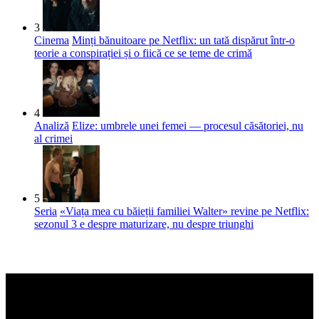
3
Cinema
Minți bănuitoare pe Netflix: un tată dispărut într-o
teorie a conspirației și o fiică ce se teme de crimă
4
Analiză
Elize: umbrele unei femei — procesul căsătoriei, nu
al crimei
5
Seria
«Viața mea cu băieții familiei Walter» revine pe Netflix:
sezonul 3 e despre maturizare, nu despre triunghi