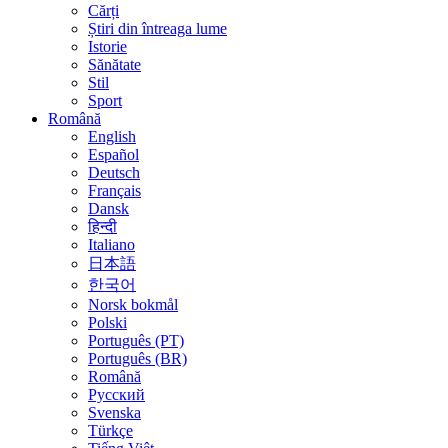
Cărți
Știri din întreaga lume
Istorie
Sănătate
Stil
Sport
Română
English
Español
Deutsch
Français
Dansk
हिन्दी
Italiano
日本語
한국어
Norsk bokmål
Polski
Português (PT)
Português (BR)
Română
Русский
Svenska
Türkçe