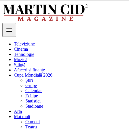
Televiziune
Cinema
Tehnologie
Muzică
Știință
Afaceri și finanțe
Cupa Mondială 2026
Știri
Grupe
Calendar
Echipe
Statistici
Stadioane
Artă
Mai mult
Oameni
Teatru