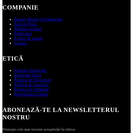
COMPANIE
Despre Martin Cid Magazine
Sală de Presă
Membrii echipei
Publicitate
Locuri de muncă
Contact
ETICĂ
Principii Editoriale
Declarație Etică
Politica de Diversitate
Politica de Corectări
Politica de Feedback
Diversitatea Echipei
ABONEAZĂ‑TE LA NEWSLETTERUL
NOSTRU
Primește cele mai recente actualizări în inbox.