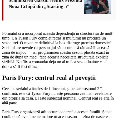
Schimbarea Gărzii: Netflix Prezintă
Noua Echipă din „Starting 5”
Formatul și-a încorporat această dependență în structura sa de mult
timp. Un Tyson Fury complet retras și mulțumit nu produce un
sezon trei. O revenire definitivă la box distruge premisa domestică.
Serialul are nevoie ca personajul său central să rămână în această
zonă de mijloc — iar programarea acestui sezon, plasată exact în
ziua de după un meci, face această necesitate structurală explicit
vizibilă. Netflix a comandat deja un al treilea sezon înainte ca al
doilea să fi fost difuzat.
Paris Fury: centrul real al poveștii
Ceea ce serialul a înțeles de la început, și pe care sezonul 2 îl
confirmă, este că Tyson Fury nu este persoana cea mai revelatoare
din propria sa casă. El este subiectul nominal. Centrul real se află în
altă parte.
Paris Fury organizează arhitectura concretă a acestei familii. Șapte
copii, două evenimente majore în acest sezon — ziua de naștere a