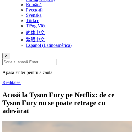
Română
Русский
Svenska
Türkçe
Tiếng Việt
简体中文
繁體中文
Español (Latinoamérica)
✕
Apasă Enter pentru a căuta
Realitatea
Acasă la Tyson Fury pe Netflix: de ce
Tyson Fury nu se poate retrage cu
adevărat