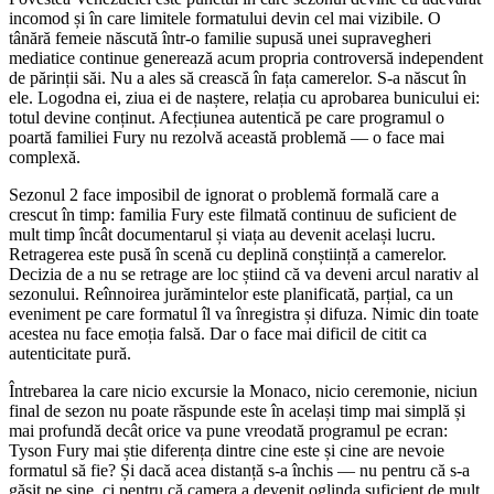
incomod și în care limitele formatului devin cel mai vizibile. O
tânără femeie născută într-o familie supusă unei supravegheri
mediatice continue generează acum propria controversă independent
de părinții săi. Nu a ales să crească în fața camerelor. S-a născut în
ele. Logodna ei, ziua ei de naștere, relația cu aprobarea bunicului ei:
totul devine conținut. Afecțiunea autentică pe care programul o
poartă familiei Fury nu rezolvă această problemă — o face mai
complexă.
Sezonul 2 face imposibil de ignorat o problemă formală care a
crescut în timp: familia Fury este filmată continuu de suficient de
mult timp încât documentarul și viața au devenit același lucru.
Retragerea este pusă în scenă cu deplină conștiință a camerelor.
Decizia de a nu se retrage are loc știind că va deveni arcul narativ al
sezonului. Reînnoirea jurămintelor este planificată, parțial, ca un
eveniment pe care formatul îl va înregistra și difuza. Nimic din toate
acestea nu face emoția falsă. Dar o face mai dificil de citit ca
autenticitate pură.
Întrebarea la care nicio excursie la Monaco, nicio ceremonie, niciun
final de sezon nu poate răspunde este în același timp mai simplă și
mai profundă decât orice va pune vreodată programul pe ecran:
Tyson Fury mai știe diferența dintre cine este și cine are nevoie
formatul să fie? Și dacă acea distanță s-a închis — nu pentru că s-a
găsit pe sine, ci pentru că camera a devenit oglinda suficient de mult