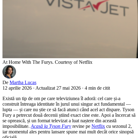
At Home With The Furys. Courtesy of Netflix
De
Martha Lucas
12 aprilie 2026
·
Actualizat 27 mai 2026
·
4 min de citit
Există un tip de om pe care televiziunea îl adoră: cel care și-a
construit întreaga identitate în jurul unui singur act fundamental —
lupta — și care nu știe ce să facă atunci când acel act dispare. Tyson
Fury a petrecut două decenii știind exact cine este. Apoi a încercat să
se oprească, și un format televizat a luat naștere din această
imposibilitate.
Acasă la Tyson Fury
revine pe
Netflix
cu sezonul 2,
iar momentul ales pentru lansare spune mai mult decât orice sinopsă
oficială.