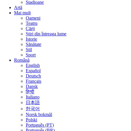
Stadioane
Artă
Mai mult
Oameni
Teatru
Cărți
Știri din întreaga lume
Istorie
Sănătate
Stil
Sport
Română
English
Español
Deutsch
Français
Dansk
हिन्दी
Italiano
日本語
한국어
Norsk bokmål
Polski
Português (PT)
Português (BR)