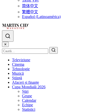
Tiếng Việt
简体中文
繁體中文
Español (Latinoamérica)
✕
Televiziune
Cinema
Tehnologie
Muzică
Știință
Afaceri și finanțe
Cupa Mondială 2026
Știri
Grupe
Calendar
Echipe
Statistici