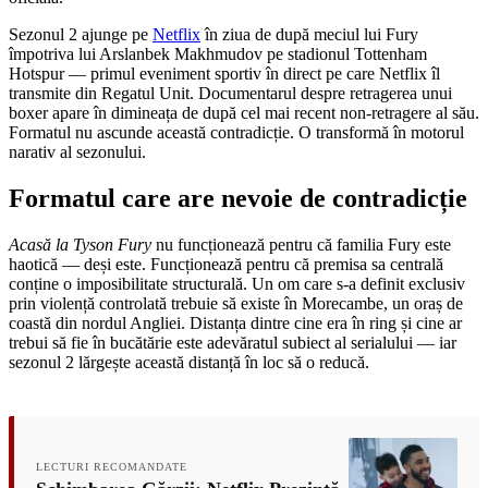
Sezonul 2 ajunge pe
Netflix
în ziua de după meciul lui Fury
împotriva lui Arslanbek Makhmudov pe stadionul Tottenham
Hotspur — primul eveniment sportiv în direct pe care Netflix îl
transmite din Regatul Unit. Documentarul despre retragerea unui
boxer apare în dimineața de după cel mai recent non-retragere al său.
Formatul nu ascunde această contradicție. O transformă în motorul
narativ al sezonului.
Formatul care are nevoie de contradicție
Acasă la Tyson Fury
nu funcționează pentru că familia Fury este
haotică — deși este. Funcționează pentru că premisa sa centrală
conține o imposibilitate structurală. Un om care s-a definit exclusiv
prin violență controlată trebuie să existe în Morecambe, un oraș de
coastă din nordul Angliei. Distanța dintre cine era în ring și cine ar
trebui să fie în bucătărie este adevăratul subiect al serialului — iar
sezonul 2 lărgește această distanță în loc să o reducă.
LECTURI RECOMANDATE