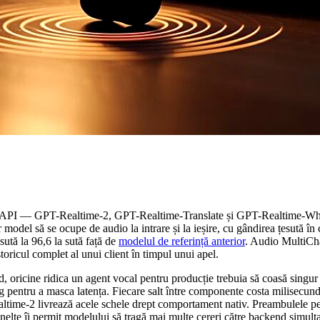
me API — GPT-Realtime-2, GPT-Realtime-Translate și GPT-Realtime-Whis
odel să se ocupe de audio la intrare și la ieșire, cu gândirea țesută în con
sută la 96,6 la sută față de
modelul de referință anterior
. Audio MultiChal
toricul complet al unui client în timpul unui apel.
nd, oricine ridica un agent vocal pentru producție trebuia să coasă si
pentru a masca latența. Fiecare salt între componente costa milisecunde 
altime-2 livrează acele schele drept comportament nativ. Preambulele pe
e unelte îi permit modelului să tragă mai multe cereri către backend sim