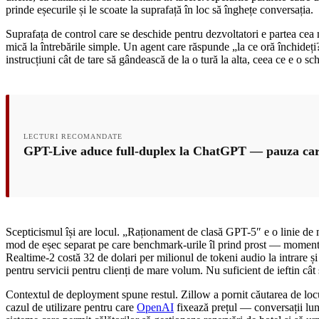
prinde eșecurile și le scoate la suprafață în loc să înghețe conversația.
Suprafața de control care se deschide pentru dezvoltatori e partea cea
mică la întrebările simple. Un agent care răspunde „la ce oră închideț
instrucțiuni cât de tare să gândească de la o tură la alta, ceea ce e o s
LECTURI RECOMANDATE
GPT-Live aduce full-duplex la ChatGPT — pauza care
Scepticismul își are locul. „Raționament de clasă GPT-5″ e o linie de 
mod de eșec separat pe care benchmark-urile îl prind prost — momentul
Realtime-2 costă 32 de dolari per milionul de tokeni audio la intrare 
pentru servicii pentru clienți de mare volum. Nu suficient de ieftin cât
Contextul de deployment spune restul. Zillow a pornit căutarea de locu
cazul de utilizare pentru care
OpenAI
fixează prețul — conversații lung