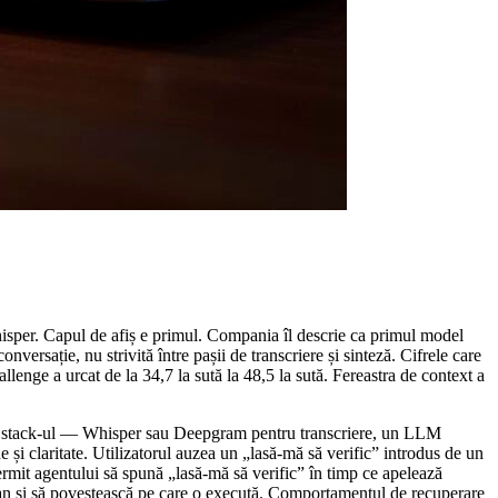
per. Capul de afiș e primul. Compania îl descrie ca primul model
versație, nu strivită între pașii de transcriere și sinteză. Cifrele care
lenge a urcat de la 34,7 la sută la 48,5 la sută. Fereastra de context a
ngur stack-ul — Whisper sau Deepgram pentru transcriere, un LLM
și claritate. Utilizatorul auzea un „lasă-mă să verific” introdus de un
rmit agentului să spună „lasă-mă să verific” în timp ce apelează
ultan și să povestească pe care o execută. Comportamentul de recuperare