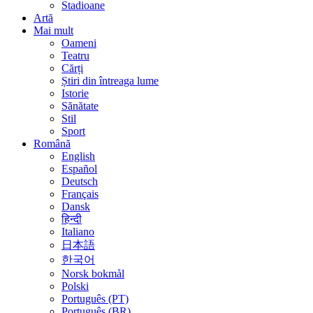
Stadioane
Artă
Mai mult
Oameni
Teatru
Cărți
Știri din întreaga lume
Istorie
Sănătate
Stil
Sport
Română
English
Español
Deutsch
Français
Dansk
हिन्दी
Italiano
日本語
한국어
Norsk bokmål
Polski
Português (PT)
Português (BR)