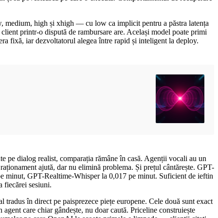
w, medium, high și xhigh — cu low ca implicit pentru a păstra latența
client printr-o dispută de rambursare are. Același model poate primi
 fixă, iar dezvoltatorul alegea între rapid și inteligent la deploy.
e pe dialog realist, comparația rămâne în casă. Agenții vocali au un
raționament ajută, dar nu elimină problema. Și prețul cântărește. GPT-
i pe minut, GPT-Realtime-Whisper la 0,017 pe minut. Suficient de ieftin
 fiecărei sesiuni.
l tradus în direct pe paisprezece piețe europene. Cele două sunt exact
n agent care chiar gândește, nu doar caută. Priceline construiește