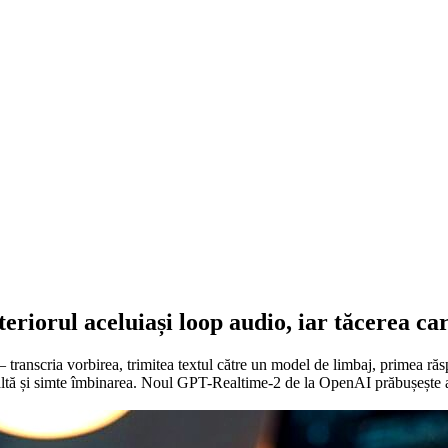
eriorul aceluiași loop audio, iar tăcerea ca
ranscria vorbirea, trimitea textul către un model de limbaj, primea răspu
alaltă și simte îmbinarea. Noul GPT-Realtime-2 de la OpenAI prăbușește a