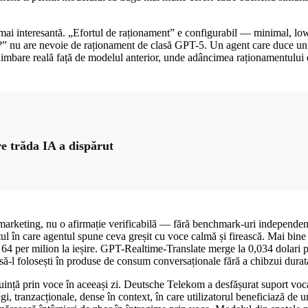
 mai interesantă. „Efortul de raționament” e configurabil — minimal, lo
i?” nu are nevoie de raționament de clasă GPT-5. Un agent care duce un 
chimbare reală față de modelul anterior, unde adâncimea raționamentului era
 trăda IA a dispărut
marketing, nu o afirmație verificabilă — fără benchmark-uri independent
 în care agentul spune ceva greșit cu voce calmă și firească. Mai bine 
și 64 per milion la ieșire. GPT-Realtime-Translate merge la 0,034 dolar
 să-l folosești în produse de consum conversaționale fără a chibzui durata
ință prin voce în aceeași zi. Deutsche Telekom a desfășurat suport voca
i, tranzacționale, dense în context, în care utilizatorul beneficiază de u