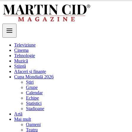
Televiziune
Cinema
Tehnologie
Muzică
Știință
Afaceri și finanțe
Cupa Mondială 2026
Știri
Grupe
Calendar
Echipe
Statistici
Stadioane
Artă
Mai mult
Oameni
Teatru