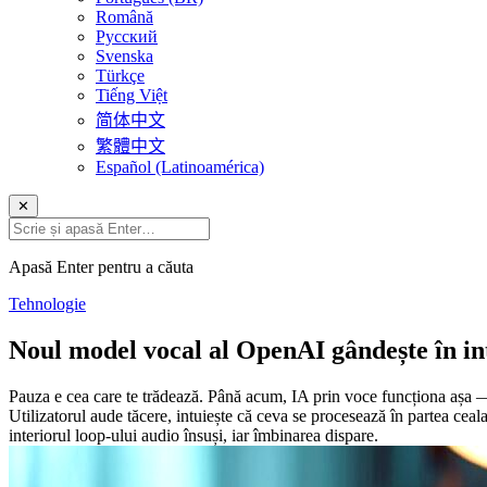
Română
Русский
Svenska
Türkçe
Tiếng Việt
简体中文
繁體中文
Español (Latinoamérica)
✕
Apasă Enter pentru a căuta
Tehnologie
Noul model vocal al OpenAI gândește în int
Pauza e cea care te trădează. Până acum, IA prin voce funcționa așa — t
Utilizatorul aude tăcere, intuiește că ceva se procesează în partea ce
interiorul loop-ului audio însuși, iar îmbinarea dispare.