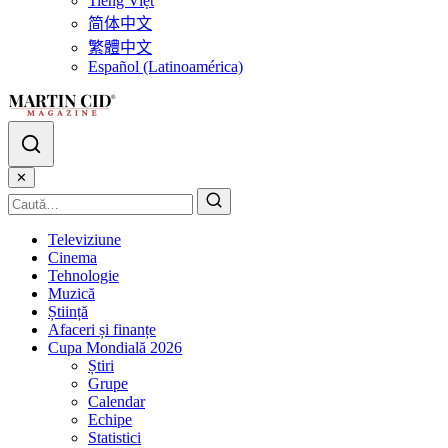
Tiếng Việt
简体中文
繁體中文
Español (Latinoamérica)
✕
Televiziune
Cinema
Tehnologie
Muzică
Știință
Afaceri și finanțe
Cupa Mondială 2026
Știri
Grupe
Calendar
Echipe
Statistici