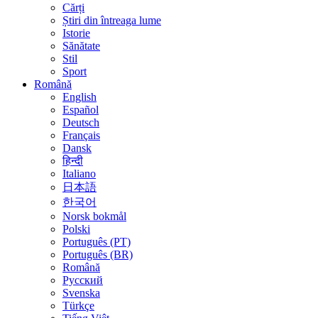
Cărți
Știri din întreaga lume
Istorie
Sănătate
Stil
Sport
Română
English
Español
Deutsch
Français
Dansk
हिन्दी
Italiano
日本語
한국어
Norsk bokmål
Polski
Português (PT)
Português (BR)
Română
Русский
Svenska
Türkçe