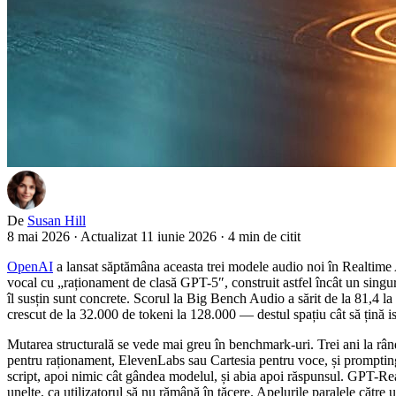
De
Susan Hill
8 mai 2026
·
Actualizat 11 iunie 2026
·
4 min de citit
OpenAI
a lansat săptămâna aceasta trei modele audio noi în Realti
vocal cu „raționament de clasă GPT-5″, construit astfel încât un singur m
îl susțin sunt concrete. Scorul la Big Bench Audio a sărit de la 81,4 la 
crescut de la 32.000 de tokeni la 128.000 — destul spațiu cât să țină is
Mutarea structurală se vede mai greu în benchmark-uri. Trei ani la râ
pentru raționament, ElevenLabs sau Cartesia pentru voce, și prompting 
script, apoi nimic cât gândea modelul, și abia apoi răspunsul. GPT-Re
unelte, ca utilizatorul să nu rămână în tăcere. Apelurile paralele cătr