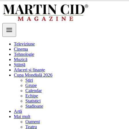
Televiziune
Cinema
Tehnologie
Muzică
Știință
Afaceri și finanțe
Cupa Mondială 2026
Știri
Grupe
Calendar
Echipe
Statistici
Stadioane
Artă
Mai mult
Oameni
Teatru