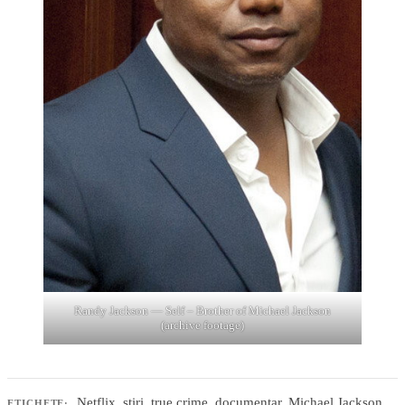
Randy Jackson — Self – Brother of Michael Jackson
(archive footage)
Netflix
,
știri
,
true crime
,
documentar
,
Michael Jackson
,
ETICHETE: