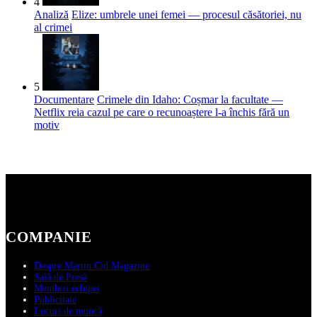
4
Analiză
Elize: umbrele unei femei — procesul căsătoriei, nu
al crimei
5
Documentare
Crimele din Idaho: Coșmar la facultate —
Netflix reia cazul pe care o recunoaștere l-a închis fără un
motiv
COMPANIE
Despre Martin Cid Magazine
Sală de Presă
Membrii echipei
Publicitate
Locuri de muncă