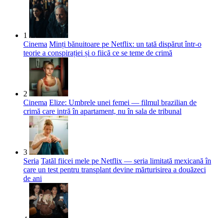
1
Cinema
Minți bănuitoare pe Netflix: un tată dispărut într-o
teorie a conspirației și o fiică ce se teme de crimă
2
Cinema
Elize: Umbrele unei femei — filmul brazilian de
crimă care intră în apartament, nu în sala de tribunal
3
Seria
Tatăl fiicei mele pe Netflix — seria limitată mexicană în
care un test pentru transplant devine mărturisirea a douăzeci
de ani