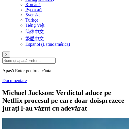
Română
Русский
Svenska
Türkçe
Tiếng Việt
简体中文
繁體中文
Español (Latinoamérica)
✕
Apasă Enter pentru a căuta
Documentare
Michael Jackson: Verdictul aduce pe
Netflix procesul pe care doar doisprezece
jurați l-au văzut cu adevărat