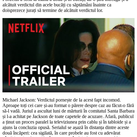
alcătuit verdictul din acele bucăți cu săptămâni înainte ca
doisprezece jurați să termine de alcătuit verdictul lor.
Michael Jackson: Verdictul pornește de la acest fapt incomod.
Aproape toți cei care și-au format o părere despre caz au făcut-o fără
să-l vadă. Juriul a ascultat luni de mărturii în comitatul Santa Barbara
și l-a achitat pe Jackson de toate capetele de acuzare. Afară, publicul
a ținut un proces paralel la televiziunea prin cablu și în tabloide și a
ajuns la concluzia opusă. Serialul se așază în distanța dintre aceste
două încăperi: cea sigilată, în care probele au fost cu adevărat