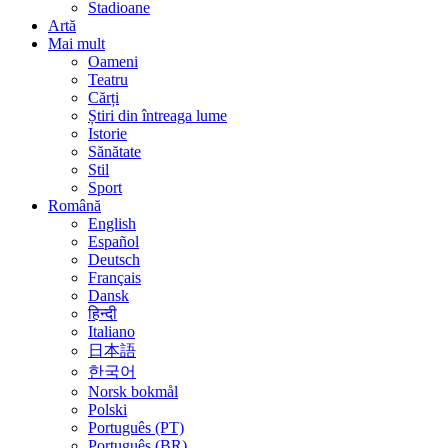
Stadioane
Artă
Mai mult
Oameni
Teatru
Cărți
Știri din întreaga lume
Istorie
Sănătate
Stil
Sport
Română
English
Español
Deutsch
Français
Dansk
हिन्दी
Italiano
日本語
한국어
Norsk bokmål
Polski
Português (PT)
Português (BR)