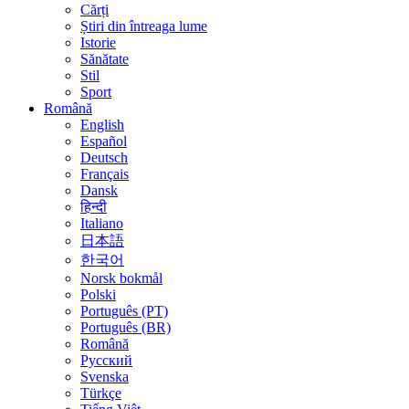
Cărți
Știri din întreaga lume
Istorie
Sănătate
Stil
Sport
Română
English
Español
Deutsch
Français
Dansk
हिन्दी
Italiano
日本語
한국어
Norsk bokmål
Polski
Português (PT)
Português (BR)
Română
Русский
Svenska
Türkçe