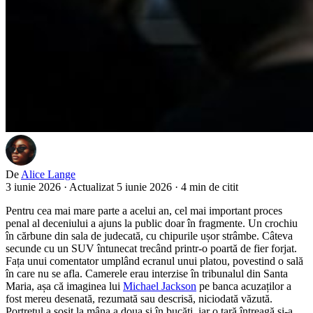
De
Alice Lange
3 iunie 2026
·
Actualizat 5 iunie 2026
·
4 min de citit
Pentru cea mai mare parte a acelui an, cel mai important proces
penal al deceniului a ajuns la public doar în fragmente. Un crochiu
în cărbune din sala de judecată, cu chipurile ușor strâmbe. Câteva
secunde cu un SUV întunecat trecând printr-o poartă de fier forjat.
Fața unui comentator umplând ecranul unui platou, povestind o sală
în care nu se afla. Camerele erau interzise în tribunalul din Santa
Maria, așa că imaginea lui
Michael Jackson
pe banca acuzaților a
fost mereu desenată, rezumată sau descrisă, niciodată văzută.
Portretul a sosit la mâna a doua și în bucăți, iar o țară întreagă și-a