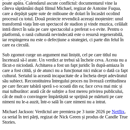
poate apăra. Calendarul ascute conflictul: documentarul vine la
câteva săptămâni după filmul Michael, regizat de Antoine Fuqua,
care a depășit șapte sute de milioane de dolari în încasări ocolind
procesul cu totul. Două proiecte revendică aceeași moștenire: unul
transformă viața într-un spectacol de stadion și vinde muzica, celălalt
intră direct în sala pe care spectacolul a preferat s-o evite. Pentru o
platformă, o rană culturală nevindecată este o resursă regenerabilă,
iar respingerea nu este o defecțiune a strategiei, ci parte din felul în
care ea circulă.
Sub zgomot curge un argument mai liniștit, cel pe care titlul nu
încetează să-l arate. Un verdict ar trebui să încheie ceva. Acesta nu a
făcut-o niciodată. Achitarea a fost un fapt juridic în după-amiaza în
care a fost citită, și de atunci nu a funcționat nici măcar o dată ca fapt
cultural. Serialul ia această incapacitate de a încheia drept adevăratul
său subiect. Reconstituirea întregului proces nu livrează certitudinea
pe care fiecare tabără speră s-o scoată din ea; face ceva mai mic și
mai tulburător: arată cât de subțire a fost mereu privirea publicului,
cât de mult o convingere împărtășită se sprijină pe mărturii pe care
nimeni nu le-a auzit, într-o sală în care nimeni nu a intrat.
Michael Jackson: Verdictul are premiera pe 3 iunie 2026 pe
Netflix
,
ca serial în trei părți, regizat de Nick Green și produs de Candle True
Stories.