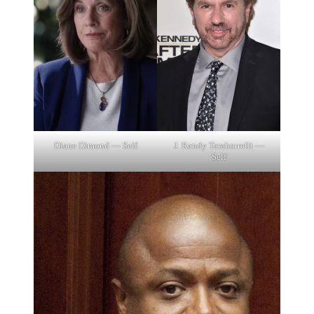
Diane Dimond — Self
J. Randy Taraborrelli —
Self