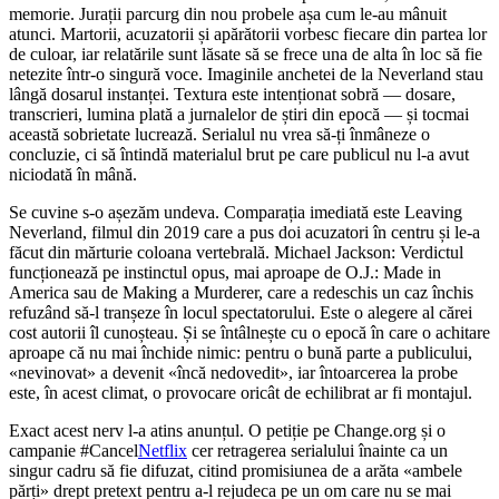
memorie. Jurații parcurg din nou probele așa cum le-au mânuit
atunci. Martorii, acuzatorii și apărătorii vorbesc fiecare din partea lor
de culoar, iar relatările sunt lăsate să se frece una de alta în loc să fie
netezite într-o singură voce. Imaginile anchetei de la Neverland stau
lângă dosarul instanței. Textura este intenționat sobră — dosare,
transcrieri, lumina plată a jurnalelor de știri din epocă — și tocmai
această sobrietate lucrează. Serialul nu vrea să-ți înmâneze o
concluzie, ci să întindă materialul brut pe care publicul nu l-a avut
niciodată în mână.
Se cuvine s-o așezăm undeva. Comparația imediată este Leaving
Neverland, filmul din 2019 care a pus doi acuzatori în centru și le-a
făcut din mărturie coloana vertebrală. Michael Jackson: Verdictul
funcționează pe instinctul opus, mai aproape de O.J.: Made in
America sau de Making a Murderer, care a redeschis un caz închis
refuzând să-l tranșeze în locul spectatorului. Este o alegere al cărei
cost autorii îl cunoșteau. Și se întâlnește cu o epocă în care o achitare
aproape că nu mai închide nimic: pentru o bună parte a publicului,
«nevinovat» a devenit «încă nedovedit», iar întoarcerea la probe
este, în acest climat, o provocare oricât de echilibrat ar fi montajul.
Exact acest nerv l-a atins anunțul. O petiție pe Change.org și o
campanie #Cancel
Netflix
cer retragerea serialului înainte ca un
singur cadru să fie difuzat, citind promisiunea de a arăta «ambele
părți» drept pretext pentru a-l rejudeca pe un om care nu se mai