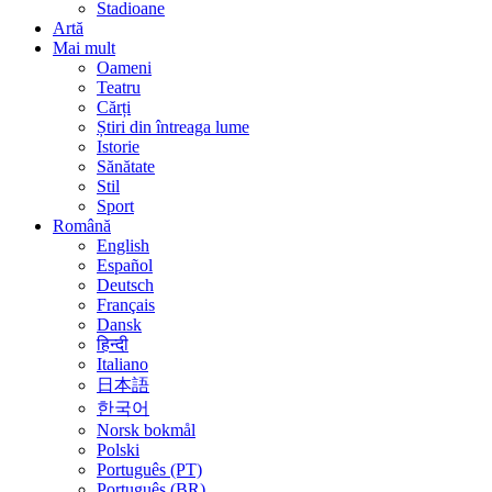
Stadioane
Artă
Mai mult
Oameni
Teatru
Cărți
Știri din întreaga lume
Istorie
Sănătate
Stil
Sport
Română
English
Español
Deutsch
Français
Dansk
हिन्दी
Italiano
日本語
한국어
Norsk bokmål
Polski
Português (PT)
Português (BR)