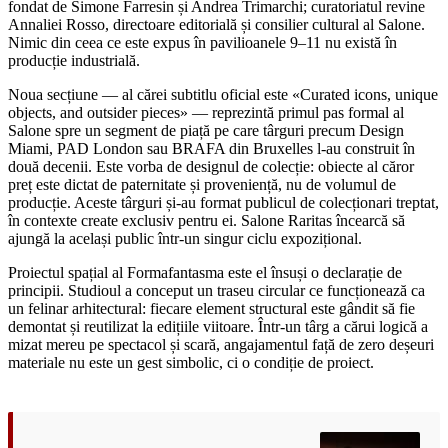
fondat de Simone Farresin și Andrea Trimarchi; curatoriatul revine
Annaliei Rosso, directoare editorială și consilier cultural al Salone.
Nimic din ceea ce este expus în pavilioanele 9–11 nu există în
producție industrială.
Noua secțiune — al cărei subtitlu oficial este «Curated icons, unique
objects, and outsider pieces» — reprezintă primul pas formal al
Salone spre un segment de piață pe care târguri precum Design
Miami, PAD London sau BRAFA din Bruxelles l-au construit în
două decenii. Este vorba de designul de colecție: obiecte al căror
preț este dictat de paternitate și proveniență, nu de volumul de
producție. Aceste târguri și-au format publicul de colecționari treptat,
în contexte create exclusiv pentru ei. Salone Raritas încearcă să
ajungă la același public într-un singur ciclu expozițional.
Proiectul spațial al Formafantasma este el însuși o declarație de
principii. Studioul a conceput un traseu circular ce funcționează ca
un felinar arhitectural: fiecare element structural este gândit să fie
demontat și reutilizat la edițiile viitoare. Într-un târg a cărui logică a
mizat mereu pe spectacol și scară, angajamentul față de zero deșeuri
materiale nu este un gest simbolic, ci o condiție de proiect.