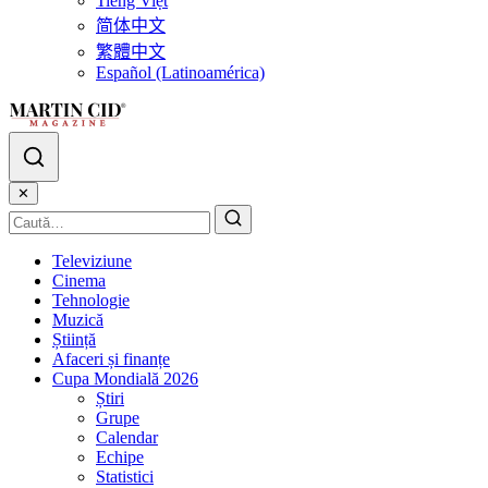
Tiếng Việt
简体中文
繁體中文
Español (Latinoamérica)
✕
Televiziune
Cinema
Tehnologie
Muzică
Știință
Afaceri și finanțe
Cupa Mondială 2026
Știri
Grupe
Calendar
Echipe
Statistici