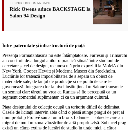
LECTURI RECOMANDATE
Rick Owens aduce BACKSTAGE la
Salon 94 Design
Între paternitate și infrastructură de piață
Prezența Formafantasma nu este întâmplătoare. Farresin și Trimarchi
au construit de-a lungul anilor o practică situată între studioul de
cercetare și cel de design, recunoscută prin expoziții la MoMA din
New York, Cooper Hewitt și Moderna Museet din Stockholm.
Lucrările lor tratează imposibilitatea de a separa un obiect de
materialele sale, de lanțul de producție și de politicile care le
guvernează. Integrarea lor la nivel instituțional în Salone transmite
un semnal clar: târgul nu vrea ca Raritas să fie percepută ca un
segment comercial suplimentar, ci ca un argument cultural.
Piața designului de colecție ocupă un teritoriu dificil de delimitat.
Casele de licitații intervin abia când o piesă atinge pragul de preț al
unui prototip Prouvé sau al unui bronz Lalanne — obiecte care au
migrat de mult în zona vânzărilor de artă propriu-zisă. Sub acel prag
există un câmp extins de lucrări de studio în tiraje mici, a căror