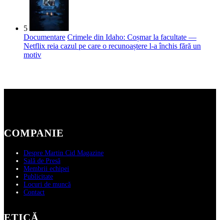
5
Documentare
Crimele din Idaho: Coșmar la facultate —
Netflix reia cazul pe care o recunoaștere l-a închis fără un
motiv
COMPANIE
Despre Martin Cid Magazine
Sală de Presă
Membrii echipei
Publicitate
Locuri de muncă
Contact
ETICĂ