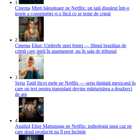
1
Cinema
Minți bănuitoare pe Netflix: un tată dispărut într-o
teorie a conspirației și o fiică ce se teme de crimă
2
Cinema
Elize: Umbrele unei femei — filmul brazilian de
crimă care intră în apartament, nu în sala de tribunal
3
Seria
Tatăl fiicei mele pe Netflix — seria limitată mexicană în
care un test pentru transplant devine mărturisirea a douăzeci
de ani
4
Analiză
Elize Matsunaga pe Netflix: psihologia unui caz pe
care două producții nu îl pot închide