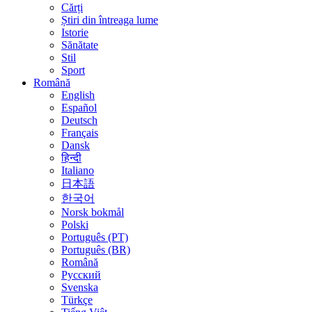
Cărți
Știri din întreaga lume
Istorie
Sănătate
Stil
Sport
Română
English
Español
Deutsch
Français
Dansk
हिन्दी
Italiano
日本語
한국어
Norsk bokmål
Polski
Português (PT)
Português (BR)
Română
Русский
Svenska
Türkçe