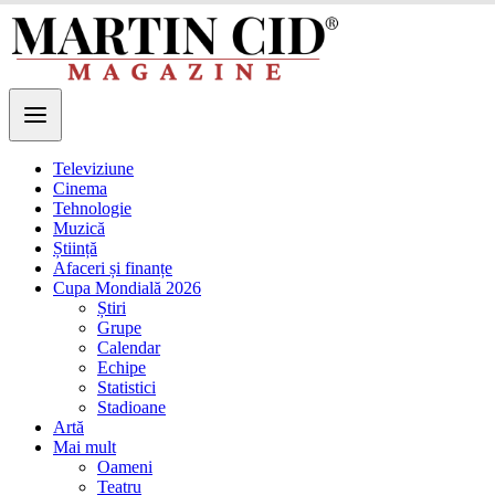
Televiziune
Cinema
Tehnologie
Muzică
Știință
Afaceri și finanțe
Cupa Mondială 2026
Știri
Grupe
Calendar
Echipe
Statistici
Stadioane
Artă
Mai mult
Oameni
Teatru