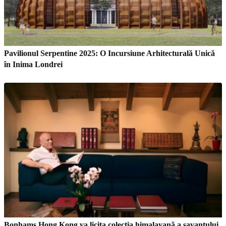
Pavilionul Serpentine 2025: O Incursiune Arhitecturală Unică
în Inima Londrei
Bonhams Hong Kong va licita colecția himalayană a savantului