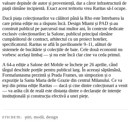
valoare depinde de autor și proveniență, dar a căror infrastructură de
piață rămâne incipientă. Exact acest teritoriu vrea Raritas să-l ocupe.
Dacă piața colecționarilor va călători până la Rho este întrebarea la
care prima ediție nu a răspuns încă. Design Miami și PAD și-au
construit publicul pe parcursul mai multor ani, în contexte dedicate
exclusiv colecționarilor; la Salone, publicul principal rămâne
cumpărătorul de contract, arhitectul cu un proiect hotelier,
specificatorul. Raritas se află în pavilioanele 9–11, alături de
sistemele de bucătărie și colecțiile de baie. Cele două economii nu
vorbesc același limbaj — și nu este încă clar cine va ceda primul.
A 64-a ediție a Salone del Mobile se încheie pe 26 aprilie, când
târgul deschide porțile pentru publicul larg. În aceeași săptămână,
Formafantasma prezintă și Prada Frames, un simpozion și o
expoziție la Santa Maria delle Grazie din centrul Milanului. Ce va
ieși din prima ediție Raritas — dacă și cine dintre colecționari a venit
— va arăta cât de reală este distanța dintre o declarație de intenție
instituțională și construcția efectivă a unei piețe.
știri
,
modă
,
design
ETICHETE: