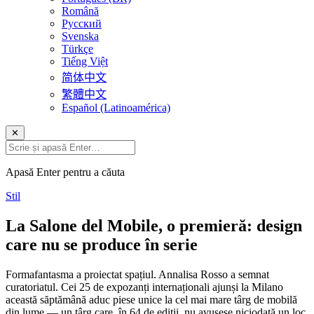
Română
Русский
Svenska
Türkçe
Tiếng Việt
简体中文
繁體中文
Español (Latinoamérica)
✕
Apasă Enter pentru a căuta
Stil
La Salone del Mobile, o premieră: design
care nu se produce în serie
Formafantasma a proiectat spațiul. Annalisa Rosso a semnat
curatoriatul. Cei 25 de expozanți internaționali ajunși la Milano
această săptămână aduc piese unice la cel mai mare târg de mobilă
din lume — un târg care, în 64 de ediții, nu avusese niciodată un loc