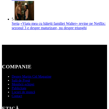
5
Seria
«Viața mea cu băieții familiei Walter» revine pe Netflix:
sezonul 3 e despre maturizare, nu despre triunghi
COMPANIE
Despre Martin Cid Magazine
Sală de Presă
Membrii echipei
Publicitate
Locuri de muncă
Contact
ETICĂ