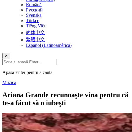
Română
Русский
Svenska
Türkçe
Tiếng Việt
简体中文
繁體中文
Español (Latinoamérica)
✕
Apasă Enter pentru a căuta
Muzică
Ariana Grande recunoaşte vina pentru că
te-a făcut să o iubeşti