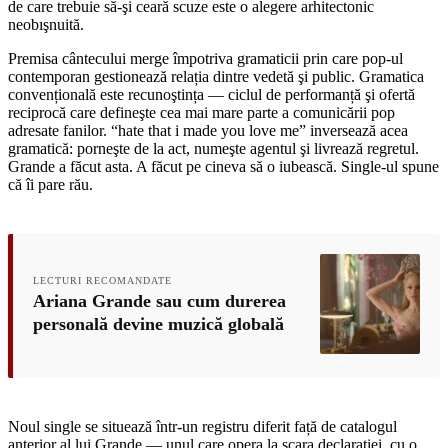
de care trebuie să-şi ceară scuze este o alegere arhitectonic
neobışnuită.
Premisa cântecului merge împotriva gramaticii prin care pop-ul
contemporan gestionează relația dintre vedetă şi public. Gramatica
convențională este recunoştința — ciclul de performanță şi ofertă
reciprocă care defineşte cea mai mare parte a comunicării pop
adresate fanilor. “hate that i made you love me” inversează acea
gramatică: porneşte de la act, numeşte agentul şi livrează regretul.
Grande a făcut asta. A făcut pe cineva să o iubească. Single-ul spune
că îi pare rău.
LECTURI RECOMANDATE
Ariana Grande sau cum durerea
personală devine muzică globală
Noul single se situează într-un registru diferit față de catalogul
anterior al lui Grande — unul care opera la scara declarației, cu o