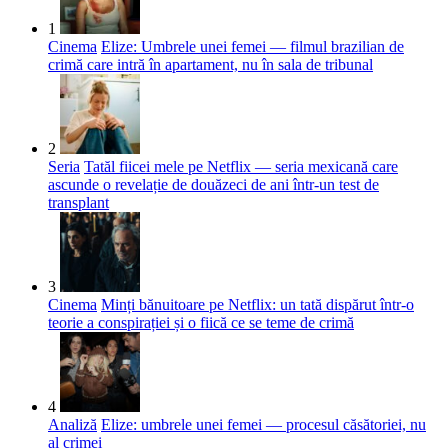
1
Cinema
Elize: Umbrele unei femei — filmul brazilian de
crimă care intră în apartament, nu în sala de tribunal
2
Seria
Tatăl fiicei mele pe Netflix — seria mexicană care
ascunde o revelație de douăzeci de ani într-un test de
transplant
3
Cinema
Minți bănuitoare pe Netflix: un tată dispărut într-o
teorie a conspirației și o fiică ce se teme de crimă
4
Analiză
Elize: umbrele unei femei — procesul căsătoriei, nu
al crimei