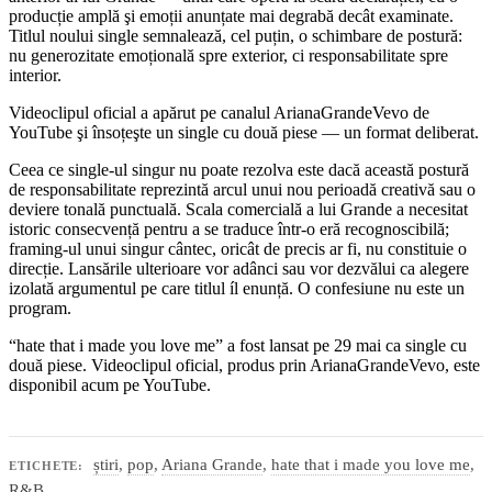
producție amplă şi emoții anunțate mai degrabă decât examinate.
Titlul noului single semnalează, cel puțin, o schimbare de postură:
nu generozitate emoțională spre exterior, ci responsabilitate spre
interior.
Videoclipul oficial a apărut pe canalul ArianaGrandeVevo de
YouTube şi însoțeşte un single cu două piese — un format deliberat.
Ceea ce single-ul singur nu poate rezolva este dacă această postură
de responsabilitate reprezintă arcul unui nou perioadă creativă sau o
deviere tonală punctuală. Scala comercială a lui Grande a necesitat
istoric consecvență pentru a se traduce într-o eră recognoscibilă;
framing-ul unui singur cântec, oricât de precis ar fi, nu constituie o
direcție. Lansările ulterioare vor adânci sau vor dezvălui ca alegere
izolată argumentul pe care titlul íl enunță. O confesiune nu este un
program.
“hate that i made you love me” a fost lansat pe 29 mai ca single cu
două piese. Videoclipul oficial, produs prin ArianaGrandeVevo, este
disponibil acum pe YouTube.
știri
,
pop
,
Ariana Grande
,
hate that i made you love me
,
ETICHETE:
R&B