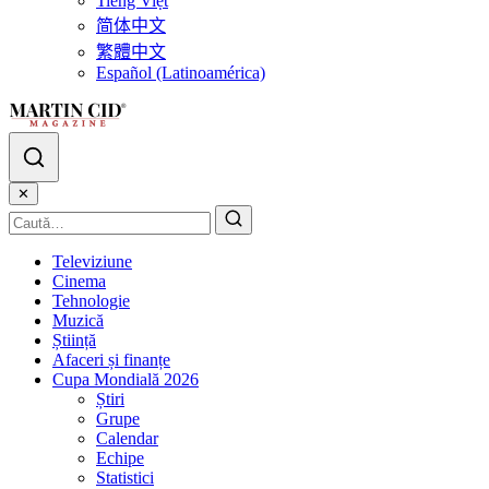
Tiếng Việt
简体中文
繁體中文
Español (Latinoamérica)
✕
Televiziune
Cinema
Tehnologie
Muzică
Știință
Afaceri și finanțe
Cupa Mondială 2026
Știri
Grupe
Calendar
Echipe
Statistici