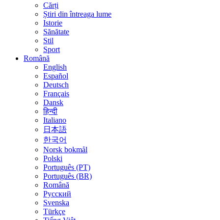
Cărți
Știri din întreaga lume
Istorie
Sănătate
Stil
Sport
Română
English
Español
Deutsch
Français
Dansk
हिन्दी
Italiano
日本語
한국어
Norsk bokmål
Polski
Português (PT)
Português (BR)
Română
Русский
Svenska
Türkçe