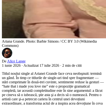
Ariana Grande. Photo: Barbie Simons / CC BY 3.0 (Wikimedia
Commons)
De
Alice Lange
1 iunie 2026
·
Actualizat 17 iulie 2026
·
2 min de citit
Titlul noului single al Arianei Grande face ceva neobışnuit: termină
un gând. În timp ce titlurile de single-uri tind spre fragmentare —
stări comprimate în două-trei cuvinte, sentimente reduse la gesturi —
“hate that i made you love me” este o propoziție gramatical
completă, iar această completitudine este în sine argumentul: a făcut
pe cineva să o iubească, ştie asta şi a decis să o numească. Pentru o
artistă care şi-a petrecut cariera în centrul unei devoțiuni
extraordinare, a transforma actul de a inspira acea devoțiune în ceva