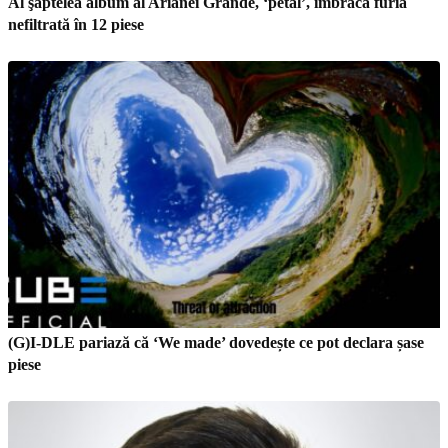
Al şaptelea album al Arianei Grande, ‘petal’, îmbracă furia
nefiltrată în 12 piese
(G)I-DLE pariază că ‘We made’ dovedește ce pot declara șase
piese