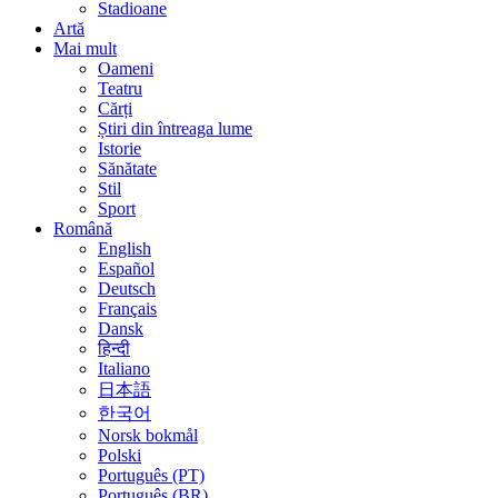
Stadioane
Artă
Mai mult
Oameni
Teatru
Cărți
Știri din întreaga lume
Istorie
Sănătate
Stil
Sport
Română
English
Español
Deutsch
Français
Dansk
हिन्दी
Italiano
日本語
한국어
Norsk bokmål
Polski
Português (PT)
Português (BR)