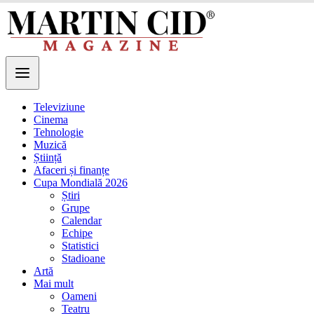
Televiziune
Cinema
Tehnologie
Muzică
Știință
Afaceri și finanțe
Cupa Mondială 2026
Știri
Grupe
Calendar
Echipe
Statistici
Stadioane
Artă
Mai mult
Oameni
Teatru